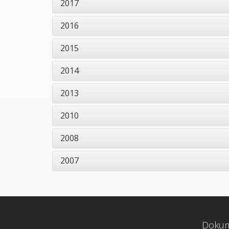
2017
2016
2015
2014
2013
2010
lébánia
Szeged- Csanádi Egyházmegye
2008
2007
Doku