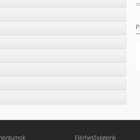
20
P
SPA hungary holding
mentumok
Elérhetőségeink