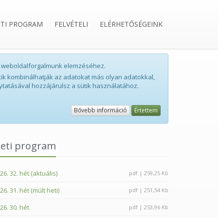
ETI PROGRAM
FELVÉTELI
ELÉRHETŐSÉGEINK
int weboldalforgalmunk elemzéséhez.
ik kombinálhatják az adatokat más olyan adatokkal,
ytatásával hozzájárulsz a sütik használatához.
Bővebb információ
Értettem
eti program
26. 32. hét (aktuális)
pdf | 259,25 Kb
26. 31. hét (múlt heti)
pdf | 251,54 Kb
26. 30. hét
pdf | 253,96 Kb