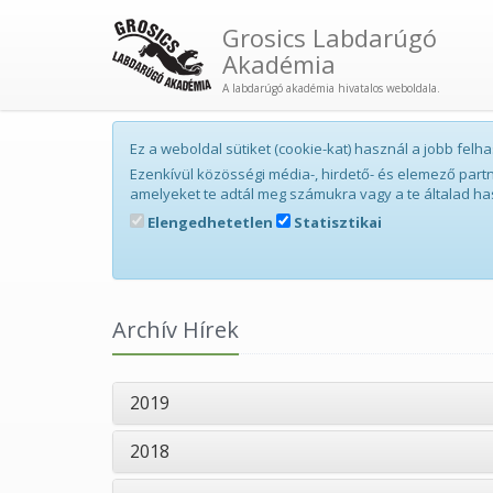
Grosics Labdarúgó
Akadémia
A labdarúgó akadémia hivatalos weboldala.
Ez a weboldal sütiket (cookie-kat) használ a jobb fe
Ezenkívül közösségi média-, hirdető- és elemező par
amelyeket te adtál meg számukra vagy a te általad ha
Elengedhetetlen
Statisztikai
Archív Hírek
2019
2018