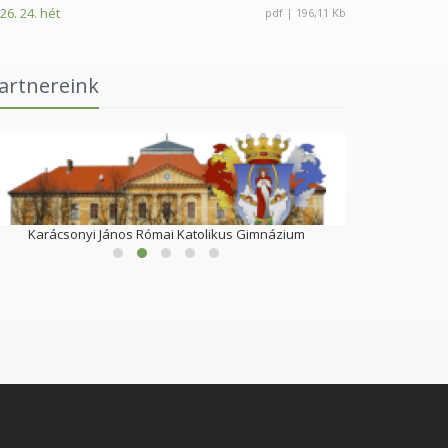
26. 24. hét
pdf | 196,11 Kb
artnereink
Karácsonyi János Római Katolikus Gimnázium
Göndöcs Bened