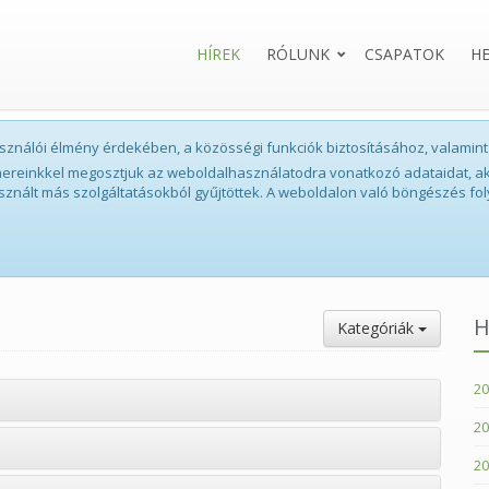
HÍREK
RÓLUNK
CSAPATOK
H
lhasználói élmény érdekében, a közösségi funkciók biztosításához, valam
tnereinkkel megosztjuk az weboldalhasználatodra vonatkozó adataidat, ak
sznált más szolgáltatásokból gyűjtöttek. A weboldalon való böngészés fol
H
Kategóriák
20
20
20