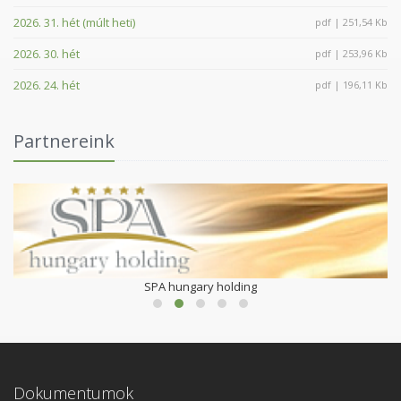
2026. 31. hét (múlt heti)
pdf | 251,54 Kb
2026. 30. hét
pdf | 253,96 Kb
2026. 24. hét
pdf | 196,11 Kb
Partnereink
SPA hungary holding
Dokumentumok