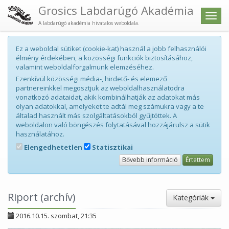
Grosics Labdarúgó Akadémia
Men
A labdarúgó akadémia hivatalos weboldala.
Ez a weboldal sütiket (cookie-kat) használ a jobb felhasználói
élmény érdekében, a közösségi funkciók biztosításához,
valamint weboldalforgalmunk elemzéséhez.
Ezenkívül közösségi média-, hirdető- és elemező
partnereinkkel megosztjuk az weboldalhasználatodra
vonatkozó adataidat, akik kombinálhatják az adatokat más
olyan adatokkal, amelyeket te adtál meg számukra vagy a te
általad használt más szolgáltatásokból gyűjtöttek. A
weboldalon való böngészés folytatásával hozzájárulsz a sütik
használatához.
Elengedhetetlen
Statisztikai
Bővebb információ
Értettem
Riport (archív)
Kategóriák
2016.10.15. szombat, 21:35