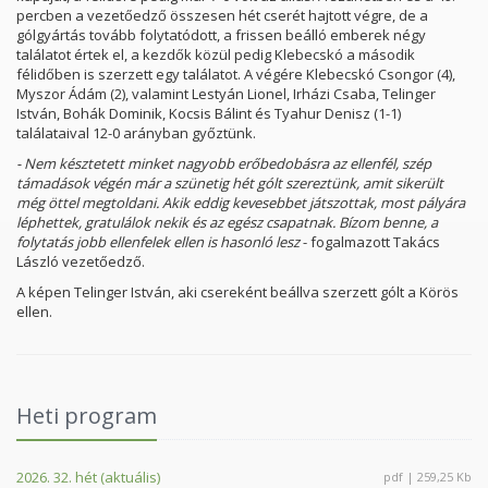
percben a vezetőedző összesen hét cserét hajtott végre, de a
gólgyártás tovább folytatódott, a frissen beálló emberek négy
találatot értek el, a kezdők közül pedig Klebecskó a második
félidőben is szerzett egy találatot. A végére Klebecskó Csongor (4),
Myszor Ádám (2), valamint Lestyán Lionel, Irházi Csaba, Telinger
István, Bohák Dominik, Kocsis Bálint és Tyahur Denisz (1-1)
találataival 12-0 arányban győztünk.
- Nem késztetett minket nagyobb erőbedobásra az ellenfél, szép
támadások végén már a szünetig hét gólt szereztünk, amit sikerült
még öttel megtoldani. Akik eddig kevesebbet játszottak, most pályára
léphettek, gratulálok nekik és az egész csapatnak. Bízom benne, a
folytatás jobb ellenfelek ellen is hasonló lesz
- fogalmazott Takács
László vezetőedző.
A képen Telinger István, aki csereként beállva szerzett gólt a Körös
ellen.
Heti program
2026. 32. hét (aktuális)
pdf | 259,25 Kb