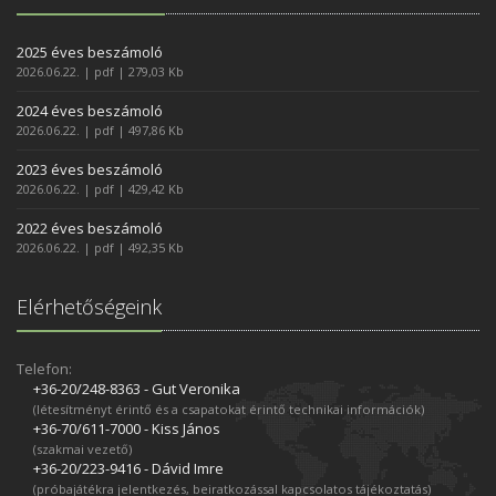
2025 éves beszámoló
2026.06.22. | pdf | 279,03 Kb
2024 éves beszámoló
2026.06.22. | pdf | 497,86 Kb
2023 éves beszámoló
2026.06.22. | pdf | 429,42 Kb
2022 éves beszámoló
2026.06.22. | pdf | 492,35 Kb
Elérhetőségeink
Telefon:
+36-20/248­-8363 - Gut Veronika
(létesítményt érintő és a csapatokat érintő technikai információk)
+36-70/611­-7000 - Kiss János
(szakmai vezető)
+36-20/223­-9416 - Dávid Imre
(próbajátékra jelentkezés, beiratkozással kapcsolatos tájékoztatás)