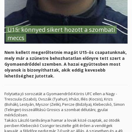
U15: könnyed sikert hozott a szombati
meccs
Nem kellett megerőltetnie magát U15-ös csapatunknak,
mely már a szünetre behozhatatlan előnyre tett szert a
Gyomaendrőddel szemben. A hazai együttesben most
olyanok is bizonyíthattak, akik eddig kevesebb
lehetőséghez jutottak.
Folytatta jó sorozatát a Gyomaendrőd-Körös UFC ellen a Nagy -
Trescsula (Szabó), Ovszák (Tyahur), Irházi, Illés (Kocsis), Krizs
(Bohák), Lestyán, Myszor (Zelik), Percze (Bidzilya), Klebecskó, Simon
(Telinger) összeállítású Grosics a szombat délutáni, gyulai
mérkőzésen.
Takács László tanítványai hamar a lovak közé csaptak, az ötödik
percben Klebecskó Csongor tesztelte gólt érően a vendégek
kapuját, a félidőre pedig már 7-0 volt az állás. A szünetben és a 49.