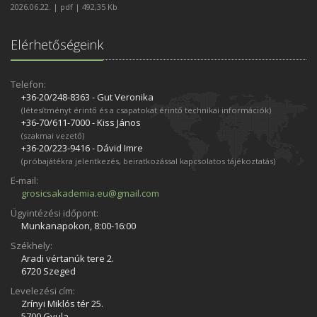
2026.06.22. | pdf | 492,35 Kb
Elérhetőségeink
Telefon:
+36-20/248­-8363 - Gut Veronika
(létesítményt érintő és a csapatokat érintő technikai információk)
+36-70/611­-7000 - Kiss János
(szakmai vezető)
+36-20/223­-9416 - Dávid Imre
(próbajátékra jelentkezés, beiratkozással kapcsolatos tájékoztatás)
E-mail:
grosicsakademia.eu@gmail.com
Ügyintézési időpont:
Munkanapokon, 8:00-16:00
Székhely:
Aradi vértanúk tere 2.
6720 Szeged
Levelezési cím:
Zrínyi Miklós tér 25.
5700 Gyula