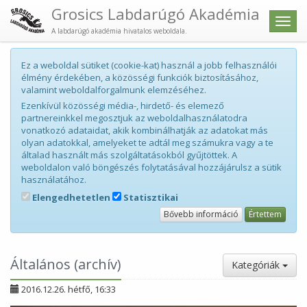
Grosics Labdarúgó Akadémia
Men
A labdarúgó akadémia hivatalos weboldala.
Ez a weboldal sütiket (cookie-kat) használ a jobb felhasználói
élmény érdekében, a közösségi funkciók biztosításához,
valamint weboldalforgalmunk elemzéséhez.
Ezenkívül közösségi média-, hirdető- és elemező
partnereinkkel megosztjuk az weboldalhasználatodra
vonatkozó adataidat, akik kombinálhatják az adatokat más
olyan adatokkal, amelyeket te adtál meg számukra vagy a te
általad használt más szolgáltatásokból gyűjtöttek. A
weboldalon való böngészés folytatásával hozzájárulsz a sütik
használatához.
Elengedhetetlen
Statisztikai
Bővebb információ
Értettem
Általános (archív)
Kategóriák
2016.12.26. hétfő, 16:33