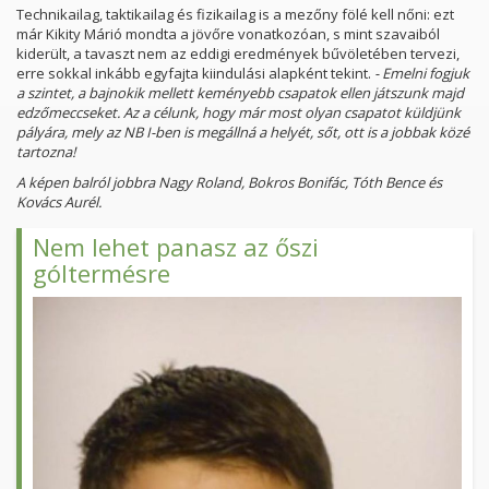
Technikailag, taktikailag és fizikailag is a mezőny fölé kell nőni: ezt
már Kikity Márió mondta a jövőre vonatkozóan, s mint szavaiból
kiderült, a tavaszt nem az eddigi eredmények bűvöletében tervezi,
erre sokkal inkább egyfajta kiindulási alapként tekint.
- Emelni fogjuk
a szintet, a bajnokik mellett keményebb csapatok ellen játszunk majd
edzőmeccseket. Az a célunk, hogy már most olyan csapatot küldjünk
pályára, mely az NB I-ben is megállná a helyét, sőt, ott is a jobbak közé
tartozna!
A képen balról jobbra Nagy Roland, Bokros Bonifác, Tóth Bence és
Kovács Aurél.
Nem lehet panasz az őszi
góltermésre