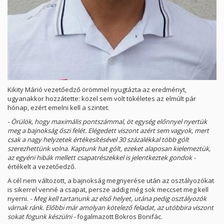
Kikity Márió vezetőedző örömmel nyugtázta az eredményt,
ugyanakkor hozzátette: közel sem volt tökéletes az elmúlt pár
hónap, ezért emelni kell a szintet.
- Örülök, hogy maximális pontszámmal, öt egység előnnyel nyertük
meg a bajnokság őszi felét. Elégedett viszont azért sem vagyok, mert
csak a nagy helyzetek értékesítésével 30 százalékkal több gólt
szerezhettünk volna. Kaptunk hat gólt, ezeket alaposan kielemeztük,
az egyéni hibák mellett csapatrészekkel is jelentkeztek gondok -
értékelt a vezetőedző.
A cél nem változott, a bajnokság megnyerése után az osztályozókat
is sikerrel venné a csapat, persze addig még sok meccset meg kell
nyerni.
- Meg kell tartanunk az első helyet, utána pedig osztályozók
várnak ránk. Előbbi már amolyan kötelező feladat, az utóbbira viszont
sokat fogunk készülni -
fogalmazott Bokros Bonifác.