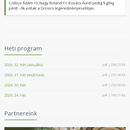
Czékus Ádám 13, Nagy Roland 11, Kovács Aurél pedig 9 gólig
jutott - ők voltak a Grosics legeredményesebbjei.
Heti program
2026. 32. hét (aktuális)
pdf | 259,25 Kb
2026. 31. hét (múlt heti)
pdf | 251,54 Kb
2026. 30. hét
pdf | 253,96 Kb
2026. 24. hét
pdf | 196,11 Kb
Partnereink