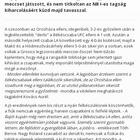
meccset játszott, és nem titkoltan az NB I-es tagság
kiharcolásáért küzd majd tavasszal.
A szezonban az Orosháza elleni, idegenbeli, 3-2-es győzelem után a
legkiélezettebb "derbi" a Békéscsaba UFC elleni 4-1 volt. Azután a
második helyezett csabai LA következett egy 4-0-ás kiütéssel, majd a
Makó és a Hódmezővásárhely elleni 5-0-ás siker jön a sorban, ezek
voltak a Grosics legszorosabb meccsei ősszel. Nem túlzás
kijelenteni, hogy még a rangadók többsége sem jelentett igazi
kihívást a csapatnak, mely imponáló teljesítménnyel utasította maga
mögé a mezőnyt.
- Minden ellenfelet komolyan vettünk. A legjobban érzésem szerint a
békéscsabaiak elleni találkozók sikerültek, de az Orosháza ellen
izzadtunk meg a legjobban, itt az utolsó pillanatokban sikerült
megszereznünk a győzelmet -
mondta a védelem meghatározó
tagjaként Kovács Aurél.
A jó eredmények nem kis részt a nyári felkészülésnek köszönhetők,
a fiúk nemcsak egyénileg, hanem csapatként is felfelé léptek.
- A
Bajót kupán még nem éreztem azt, amit a Békéscsaba LA ellen, azóta
viszont egyértelműen jobbak vagyunk. Személy szerint gyorsabb
lettem, de fejlődött a gyengébbik lában, a jobb
is - emlékezett Tóth
Bence. Nagy Roland szavaiból az derült ki, nemcsak a fizikai és
taktikai elemek jelentették a kulcsot a sikerhez. Azt mondta, a