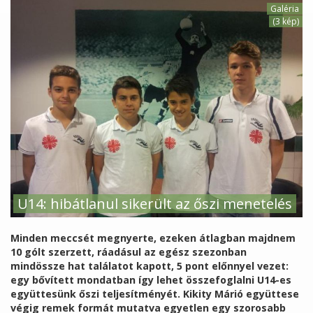
Galéria
(3 kép)
U14: hibátlanul sikerült az őszi menetelés
Minden meccsét megnyerte, ezeken átlagban majdnem
10 gólt szerzett, ráadásul az egész szezonban
mindössze hat találatot kapott, 5 pont előnnyel vezet:
egy bővített mondatban így lehet összefoglalni U14-es
együttesünk őszi teljesítményét. Kikity Márió együttese
végig remek formát mutatva egyetlen egy szorosabb