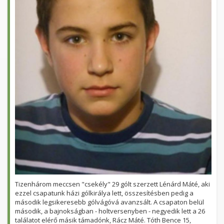
Tizenhárom meccsen "csekély" 29 gólt szerzett Lénárd Máté, aki
ezzel csapatunk házi gólkirálya lett, összesítésben pedig a
második legsikeresebb gólvágóvá avanzsált. A csapaton belül
második, a bajnokságban - holtversenyben - negyedik lett a 26
találatot elérő másik támadónk, Rácz Máté. Tóth Bence 15,