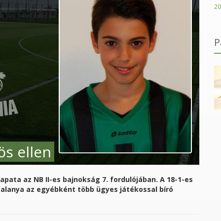
20
P
légiumai
Karácsonyi János Római Katolikus Gimnázium
ös ellen
sapata az NB II-es bajnokság 7. fordulójában. A 18-1-es
alanya az egyébként több ügyes játékossal bíró