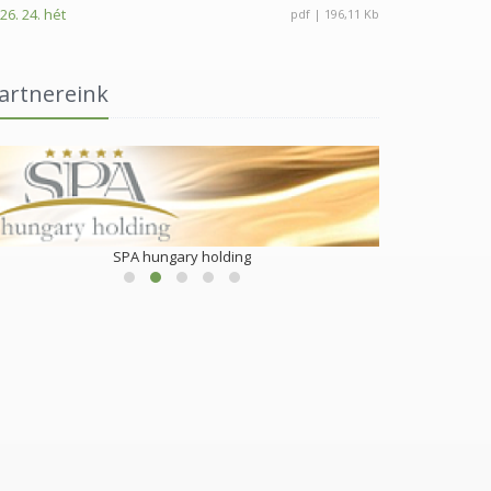
26. 24. hét
pdf | 196,11 Kb
artnereink
SPA hungary holding
S