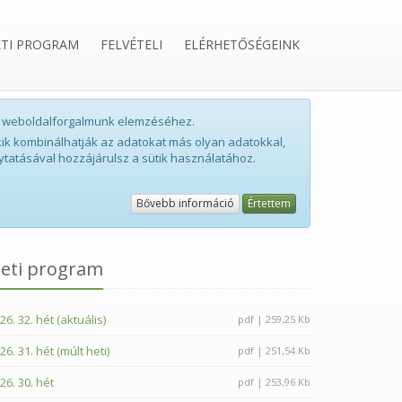
ETI PROGRAM
FELVÉTELI
ELÉRHETŐSÉGEINK
int weboldalforgalmunk elemzéséhez.
ik kombinálhatják az adatokat más olyan adatokkal,
ytatásával hozzájárulsz a sütik használatához.
Bővebb információ
Értettem
eti program
26. 32. hét (aktuális)
pdf | 259,25 Kb
26. 31. hét (múlt heti)
pdf | 251,54 Kb
26. 30. hét
pdf | 253,96 Kb