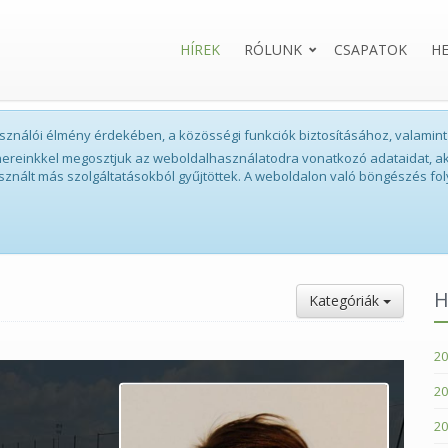
HÍREK
RÓLUNK
CSAPATOK
H
lhasználói élmény érdekében, a közösségi funkciók biztosításához, valam
tnereinkkel megosztjuk az weboldalhasználatodra vonatkozó adataidat, ak
sznált más szolgáltatásokból gyűjtöttek. A weboldalon való böngészés fol
H
Kategóriák
20
20
20