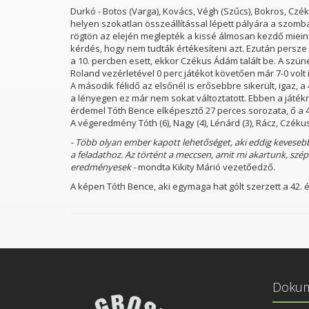
Durkó - Botos (Varga), Kovács, Végh (Szűcs), Bokros, Czék
helyen szokatlan összeállítással lépett pályára a szomb
rögtön az elején meglepték a kissé álmosan kezdő miein
kérdés, hogy nem tudták értékesíteni azt. Ezután persze 
a 10. percben esett, ekkor Czékus Ádám talált be. A szü
Roland vezérletével 0 perc játékot követően már 7-0 volt 
A második félidő az elsőnél is erősebbre sikerült, igaz, 
a lényegen ez már nem sokat változtatott. Ebben a játékré
érdemel Tóth Bence elképesztő 27 perces sorozata, ő a 42.
A végeredmény Tóth (6), Nagy (4), Lénárd (3), Rácz, Czékus (
- Több olyan ember kapott lehetőséget, aki eddig kevesebb
a feladathoz. Az történt a meccsen, amit mi akartunk, szép
eredményesek -
mondta Kikity Márió vezetőedző.
A képen Tóth Bence, aki egymaga hat gólt szerzett a 42. és
Doku