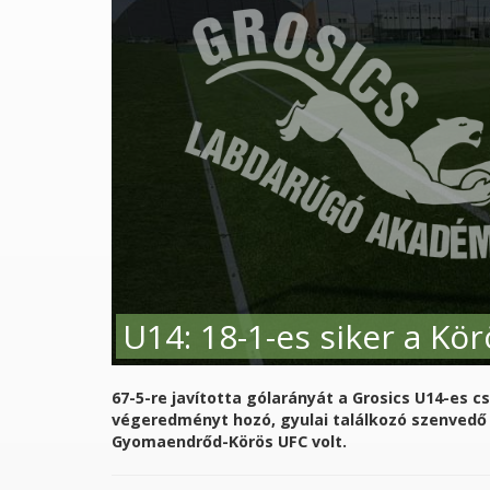
lébánia
Göndöcs Benedek Középiskola Szakiskola és Kol
U14: 18-1-es siker a Kör
67-5-re javította gólarányát a Grosics U14-es c
végeredményt hozó, gyulai találkozó szenvedő 
Gyomaendrőd-Körös UFC volt.