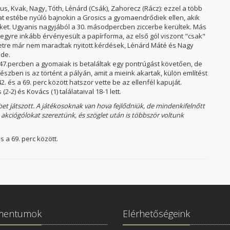
us, Kvak, Nagy, Tóth, Lénárd (Csák), Zahorecz (Rácz): ezzel a több
at estébe nyúló bajnokin a Grosics a gyomaendrődiek ellen, akik
ket. Ugyanis nagyjából a 30. másodpercben ziccerbe kerültek. Más
egyre inkább érvényesült a papírforma, az első gól viszont "csak"
netre már nem maradtak nyitott kérdések, Lénárd Máté és Nagy
ide.
a 47.percben a gyomaiak is betaláltak egy pontrúgást követően, de
szben is az történt a pályán, amit a mieink akartak, külön említést
 és a 69. perc között hatszor vette be az ellenfél kapuját.
2-2) és Kovács (1) találataival 18-1 lett.
et játszott. A játékosoknak van hova fejlődniük, de mindenkifelnőtt
 akciógólokat szereztünk, és szöglet után is többször voltunk
 a 69. perc között.
mentumok
Elérhetőségeink