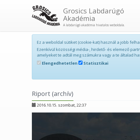
Grosics Labdarúgó
Akadémia
A labdarúgó akadémia hivatalos weboldala.
Ez a weboldal sütiket (cookie-kat) használ a jobb fe
Ezenkívül közösségi média-, hirdető- és elemező par
amelyeket te adtál meg számukra vagy a te általad ha
Elengedhetetlen
Statisztikai
Riport (archív)
2016.10.15. szombat, 22:37