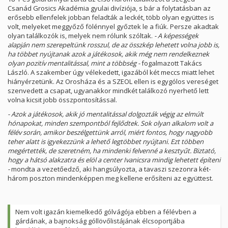
Csanád Grosics Akadémia gyulai divíziója, s bár a folytatásban az
erősebb ellenfelek jobban feladták a leckét, több olyan együttes is
volt, melyeket meggyőző fölénnyel győztek le a fiúk. Persze akadtak
olyan találkozók is, melyek nem rólunk szóltak.
- A képességek
alapján nem szerepeltünk rosszul, de az összkép lehetett volna jobb is,
ha többet nyújtanak azok a játékosok, akik még nem rendelkeznek
olyan pozitív mentalitással, mint a többség -
fogalmazott Takács
László. A szakember úgy vélekedett, igazából két meccs miatt lehet
hiányérzetünk. Az Orosháza és a SZEOL ellen is egygólos vereséget
szenvedett a csapat, ugyanakkor mindkét találkozó nyerhető lett
volna kicsit jobb összpontosítással.
- Azok a játékosok, akik jó mentalitással dolgozták végig az elmúlt
hónapokat, minden szempontból fejlődtek. Sok olyan alkalom volt a
félév során, amikor beszélgettünk arról, miért fontos, hogy nagyobb
teher alatt is igyekezzünk a lehető legtöbbet nyújtani. Ezt többen
megértették, de szeretném, ha mindenki felvenné a kesztyűt. Biztató,
hogy a hátsó alakzatra és elöl a center Ivanicsra mindig lehetett építeni
-
mondta a vezetőedző, aki hangsúlyozta, a tavaszi szezonra két-
három poszton mindenképpen meg kellene erősíteni az együttest.
Nem volt igazán kiemelkedő gólvágója ebben a félévben a
gárdának, a bajnokság góllövőlistájának élcsoportjába