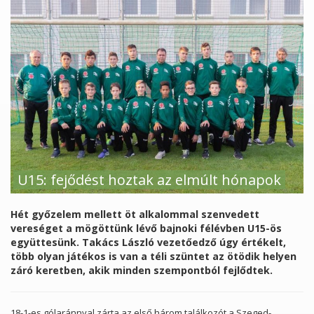
U15: fejődést hoztak az elmúlt hónapok
Hét győzelem mellett öt alkalommal szenvedett
vereséget a mögöttünk lévő bajnoki félévben U15-ös
együttesünk. Takács László vezetőedző úgy értékelt,
több olyan játékos is van a téli szüntet az ötödik helyen
záró keretben, akik minden szempontból fejlődtek.
18-1-es gólaránnyal zárta az első három találkozót a Szeged-