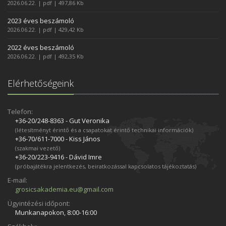
2026.06.22. | pdf | 497,86 Kb
2023 éves beszámoló
2026.06.22. | pdf | 429,42 Kb
2022 éves beszámoló
2026.06.22. | pdf | 492,35 Kb
Elérhetőségeink
Telefon:
+36-20/248­-8363 - Gut Veronika
(létesítményt érintő és a csapatokat érintő technikai információk)
+36-70/611­-7000 - Kiss János
(szakmai vezető)
+36-20/223­-9416 - Dávid Imre
(próbajátékra jelentkezés, beiratkozással kapcsolatos tájékoztatás)
E-mail:
grosicsakademia.eu@gmail.com
Ügyintézési időpont:
Munkanapokon, 8:00-16:00