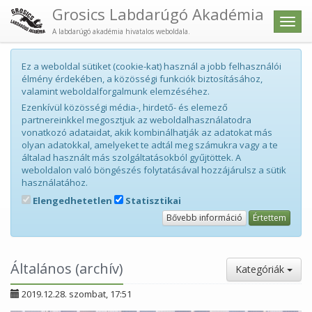
Grosics Labdarúgó Akadémia
Men
A labdarúgó akadémia hivatalos weboldala.
Ez a weboldal sütiket (cookie-kat) használ a jobb felhasználói
élmény érdekében, a közösségi funkciók biztosításához,
valamint weboldalforgalmunk elemzéséhez.
Ezenkívül közösségi média-, hirdető- és elemező
partnereinkkel megosztjuk az weboldalhasználatodra
vonatkozó adataidat, akik kombinálhatják az adatokat más
olyan adatokkal, amelyeket te adtál meg számukra vagy a te
általad használt más szolgáltatásokból gyűjtöttek. A
weboldalon való böngészés folytatásával hozzájárulsz a sütik
használatához.
Elengedhetetlen
Statisztikai
Bővebb információ
Értettem
Általános (archív)
Kategóriák
2019.12.28. szombat, 17:51