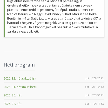
legalábbis nem fért be senki. Mindezt persze úgy is
értelmezhetjük, hogy a csapat támadójátéka nem egy-egy
játékos kiemelkedő teljesítményére épült. Budai Dominik és
Ivanics Dárius 7-7, Nagy Dávid Mihály 5, Bódi Máriusz és Bóka
Benjámin 4-4 találatig jutott. A csapat a lőtt gólokat tekintve (37) a
harmadik helyen végzett, megelőzve a 36-ig jutó Szolnokot és
Tiszakécskét. Ha a kapott gólokat nézzük, a 19-es mutatóval a
gárda a negyedik lett.
Heti program
2026. 32. hét (aktuális)
pdf | 259,25 Kb
2026. 31. hét (múlt heti)
pdf | 251,54 Kb
2026. 30. hét
pdf | 253,96 Kb
2026. 24. hét
pdf | 196,11 Kb