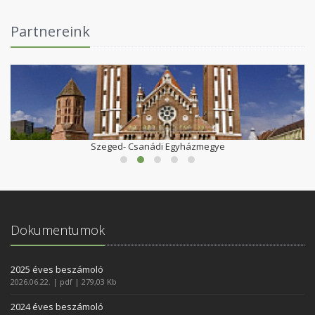
Partnereink
Szeged- Csanádi Egyházmegye
Dokumentumok
2025 éves beszámoló
2026.06.22. | pdf | 279,03 Kb
2024 éves beszámoló