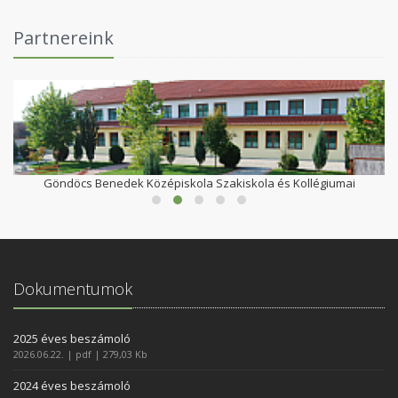
Partnereink
Göndöcs Benedek Középiskola Szakiskola és Kollégiumai
Dokumentumok
2025 éves beszámoló
2026.06.22. | pdf | 279,03 Kb
2024 éves beszámoló