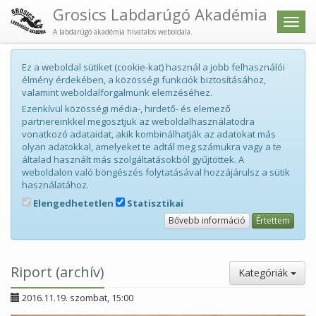
Grosics Labdarúgó Akadémia
Men
A labdarúgó akadémia hivatalos weboldala.
Ez a weboldal sütiket (cookie-kat) használ a jobb felhasználói
élmény érdekében, a közösségi funkciók biztosításához,
valamint weboldalforgalmunk elemzéséhez.
Ezenkívül közösségi média-, hirdető- és elemező
partnereinkkel megosztjuk az weboldalhasználatodra
vonatkozó adataidat, akik kombinálhatják az adatokat más
olyan adatokkal, amelyeket te adtál meg számukra vagy a te
általad használt más szolgáltatásokból gyűjtöttek. A
weboldalon való böngészés folytatásával hozzájárulsz a sütik
használatához.
Elengedhetetlen
Statisztikai
Bővebb információ
Értettem
Riport (archív)
Kategóriák
2016.11.19. szombat, 15:00