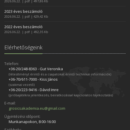
2026.06.22. | pdf | 497,86 Kb
2023 éves beszámoló
2026.06.22. | pdf | 429,42 Kb
2022 éves beszámoló
2026.06.22. | pdf | 492,35 Kb
Elérhetőségeink
Telefon:
+36-20/248­-8363 - Gut Veronika
(létesítményt érintő és a csapatokat érintő technikai információk)
+36-70/611­-7000 - Kiss János
(szakmai vezető)
+36-20/223­-9416 - Dávid Imre
(próbajátékra jelentkezés, beiratkozással kapcsolatos tájékoztatás)
E-mail:
grosicsakademia.eu@gmail.com
Ügyintézési időpont:
Munkanapokon, 8:00-16:00
Székhely: