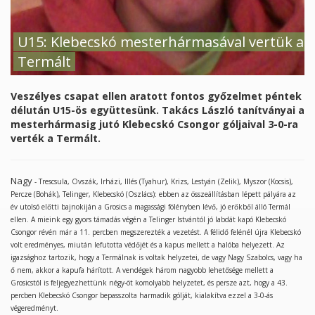
U15: Klebecskó mesterhármasával vertük a
Termált
Veszélyes csapat ellen aratott fontos győzelmet péntek
délután U15-ös együttesünk. Takács László tanítványai a
mesterhármasig jutó Klebecskó Csongor góljaival 3-0-ra
verték a Termált.
Nagy
- Trescsula, Ovszák, Irházi, Illés (Tyahur), Krizs, Lestyán (Zelik), Myszor (Kocsis),
Percze (Bohák), Telinger, Klebecskó (Oszlács): ebben az összeállításban lépett pályára az
év utolsó előtti bajnokiján a Grosics a magassági fölényben lévő, jó erőkből álló Termál
ellen. A mieink egy gyors támadás végén a Telinger Istvántól jó labdát kapó Klebecskó
Csongor révén már a 11. percben megszerezték a vezetést. A félidő felénél újra Klebecskó
volt eredményes, miután lefutotta védőjét és a kapus mellett a halóba helyezett. Az
igazsághoz tartozik, hogy a Termálnak is voltak helyzetei, de vagy Nagy Szabolcs, vagy ha
ő nem, akkor a kapufa hárított. A vendégek három nagyobb lehetősége mellett a
Grosicstól is feljegyezhettünk négy-öt komolyabb helyzetet, és persze azt, hogy a 43.
percben Klebecskó Csongor bepasszolta harmadik gólját, kialakítva ezzel a 3-0-ás
végeredményt.