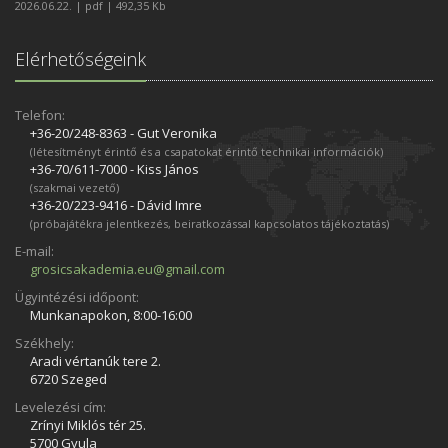
2026.06.22. | pdf | 492,35 Kb
Elérhetőségeink
Telefon:
+36-20/248­-8363 - Gut Veronika
(létesítményt érintő és a csapatokat érintő technikai információk)
+36-70/611­-7000 - Kiss János
(szakmai vezető)
+36-20/223­-9416 - Dávid Imre
(próbajátékra jelentkezés, beiratkozással kapcsolatos tájékoztatás)
E-mail:
grosicsakademia.eu@gmail.com
Ügyintézési időpont:
Munkanapokon, 8:00-16:00
Székhely:
Aradi vértanúk tere 2.
6720 Szeged
Levelezési cím:
Zrínyi Miklós tér 25.
5700 Gyula