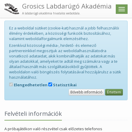
Grosics Labdarúgó Akadémia
Men
A labdarúgó akadémia hivatalos weboldala.
Ez a weboldal sütiket (cookie-kat) használ a jobb felhasználói
élmény érdekében, a közösségi funkciók biztosításához,
valamint weboldalforgalmunk elemzéséhez.
Ezenkívül közösségi média-, hirdető- és elemező
partnereinkkel megosztjuk az weboldalhasználatodra
vonatkozó adataidat, akik kombinálhatják az adatokat más
olyan adatokkal, amelyeket te adtál meg számukra vagy a te
általad használt más szolgáltatásokból gyűjtöttek. A
weboldalon való böngészés folytatásával hozzájárulsz a sütik
használatához.
Elengedhetetlen
Statisztikai
Bővebb információ
Értettem
Felvételi információk
A próbajátékon való részvétel csak előzetes telefonos