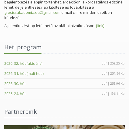
bejelentkezés alapján történhet, érdeklődni a korosztályos edzőnél
lehet, de jelentkezési lap kitöltése és továbbítása a
grosicsakademia.eu@gmail.com
e-mail címre minden esetben
kötelező.
A jelentkezési lap letölthető az alábbi hivatkozáson:
[link]
Heti program
2026. 32. hét (aktuális)
pdf | 259,25 Kb
2026. 31. hét (múlt heti)
pdf | 251,54 Kb
2026. 30. hét
pdf | 253,96 Kb
2026. 24. hét
pdf | 196,11 Kb
Partnereink