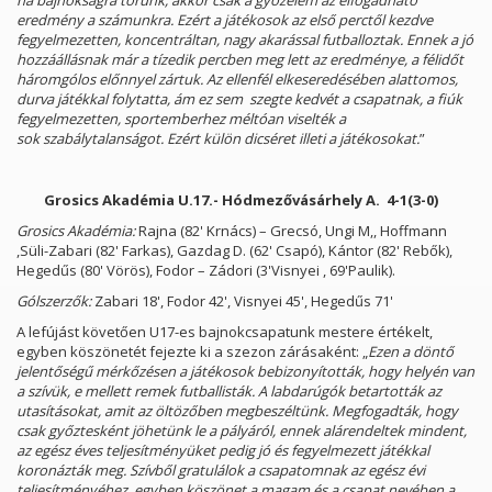
ha bajnokságra törünk, akkor csak a győzelem az elfogadható
eredmény a számunkra. Ezért a játékosok az első perctől kezdve
fegyelmezetten, koncentráltan, nagy akarással futballoztak. Ennek a jó
hozzáállásnak már a tízedik percben meg lett az eredménye, a félidőt
háromgólos előnnyel zártuk. Az ellenfél elkeseredésében alattomos,
durva játékkal folytatta, ám ez sem szegte kedvét a csapatnak, a fiúk
fegyelmezetten, sportemberhez méltóan viselték a
sok szabálytalanságot. Ezért külön dicséret illeti a játékosokat.
”
Grosics Akadémia U.17.- Hódmezővásárhely A. 4-1(3-0)
Grosics Akadémia:
Rajna (82' Krnács) – Grecsó, Ungi M,, Hoffmann
,Süli-Zabari (82' Farkas), Gazdag D. (62' Csapó), Kántor (82' Rebők),
Hegedűs (80' Vörös), Fodor – Zádori (3'Visnyei , 69'Paulik).
Gólszerzők:
Zabari 18', Fodor 42', Visnyei 45', Hegedűs 71'
A lefújást követően U17-es bajnokcsapatunk mestere értékelt,
egyben köszönetét fejezte ki a szezon zárásaként: „
Ezen a döntő
jelentőségű mérkőzésen a játékosok bebizonyították, hogy helyén van
a szívük, e mellett remek futballisták. A labdarúgók betartották az
utasításokat, amit az öltözőben megbeszéltünk. Megfogadták, hogy
csak győztesként jöhetünk le a pályáról, ennek alárendeltek mindent,
az egész éves teljesítményüket pedig jó és fegyelmezett játékkal
koronázták meg. Szívből gratulálok a csapatomnak az egész évi
teljesítményéhez, egyben köszönet a magam és a csapat nevében a