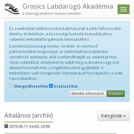
Grosics Labdarúgó Akadémia
Men
A labdarúgó akadémia hivatalos weboldala.
Ez a weboldal sütiket (cookie-kat) használ a jobb felhasználói
élmény érdekében, a közösségi funkciók biztosításához,
valamint weboldalforgalmunk elemzéséhez.
Ezenkívül közösségi média-, hirdető- és elemező
partnereinkkel megosztjuk az weboldalhasználatodra
vonatkozó adataidat, akik kombinálhatják az adatokat más
olyan adatokkal, amelyeket te adtál meg számukra vagy a te
általad használt más szolgáltatásokból gyűjtöttek. A
weboldalon való böngészés folytatásával hozzájárulsz a sütik
használatához.
Elengedhetetlen
Statisztikai
Bővebb információ
Értettem
Általános (archív)
Kategóriák
2013.06.11. kedd, 20:00