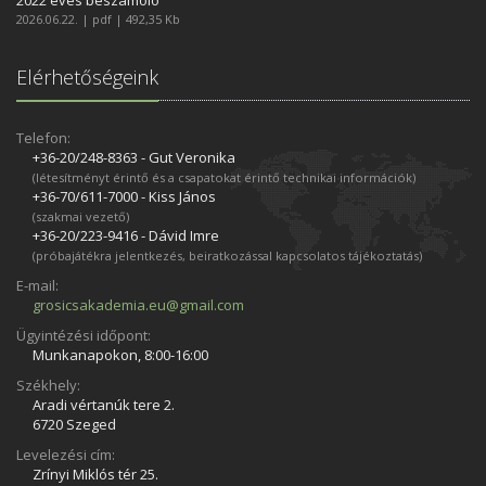
2022 éves beszámoló
2026.06.22. | pdf | 492,35 Kb
Elérhetőségeink
Telefon:
+36-20/248­-8363 - Gut Veronika
(létesítményt érintő és a csapatokat érintő technikai információk)
+36-70/611­-7000 - Kiss János
(szakmai vezető)
+36-20/223­-9416 - Dávid Imre
(próbajátékra jelentkezés, beiratkozással kapcsolatos tájékoztatás)
E-mail:
grosicsakademia.eu@gmail.com
Ügyintézési időpont:
Munkanapokon, 8:00-16:00
Székhely:
Aradi vértanúk tere 2.
6720 Szeged
Levelezési cím:
Zrínyi Miklós tér 25.