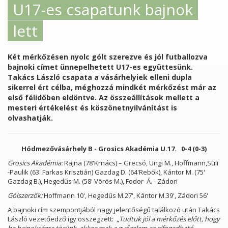
U17-es csapatunk bajnok
lett
Két mérkőzésen nyolc gólt szerezve és jól futballozva
bajnoki címet ünnepelhetett U17-es együttesünk.
Takács László csapata a vásárhelyiek elleni dupla
sikerrel ért célba, méghozzá mindkét mérkőzést már az
első félidőben eldöntve. Az összeállítások mellett a
mesteri értékelést és köszönetnyilvánítást is
olvashatják.
Hódmezővásárhely B - Grosics Akadémia U.17. 0-4 (0-3)
Grosics Akadémia:
Rajna (78'Krnács) – Grecsó, Ungi M., Hoffmann,Süli
-Paulik (63' Farkas Krisztián) Gazdag D. (64'Rebők), Kántor M. (75'
Gazdag B.), Hegedűs M. (58' Vörös M.), Fodor Á. - Zádori
Gólszerzők:
Hoffmann 10', Hegedűs M.27', Kántor M.39', Zádori 56'
A bajnoki cím szempontjából nagy jelentőségű találkozó után Takács
László vezetőedző így összegzett: „
Tudtuk jól a mérkőzés előtt, hogy