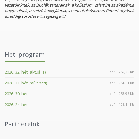
vezetőinknek, az iskolák tanárainak, a kollégium, valamint az akadémia
dolgozóinak, az edző kollegáknak, s nem utolsósorban Róbert atyának
az eddigi törődésért, segítségért.
”
Heti program
2026. 32. hét (aktuális)
pdf | 259,25 Kb
2026. 31. hét (múlt heti)
pdf | 251,54 Kb
2026. 30. hét
pdf | 253,96 Kb
2026. 24. hét
pdf | 196,11 Kb
Partnereink