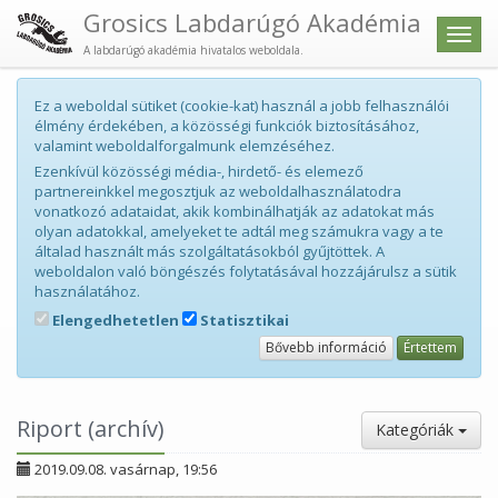
Grosics Labdarúgó Akadémia
Men
A labdarúgó akadémia hivatalos weboldala.
Ez a weboldal sütiket (cookie-kat) használ a jobb felhasználói
élmény érdekében, a közösségi funkciók biztosításához,
valamint weboldalforgalmunk elemzéséhez.
Ezenkívül közösségi média-, hirdető- és elemező
partnereinkkel megosztjuk az weboldalhasználatodra
vonatkozó adataidat, akik kombinálhatják az adatokat más
olyan adatokkal, amelyeket te adtál meg számukra vagy a te
általad használt más szolgáltatásokból gyűjtöttek. A
weboldalon való böngészés folytatásával hozzájárulsz a sütik
használatához.
Elengedhetetlen
Statisztikai
Bővebb információ
Értettem
Riport (archív)
Kategóriák
2019.09.08. vasárnap, 19:56