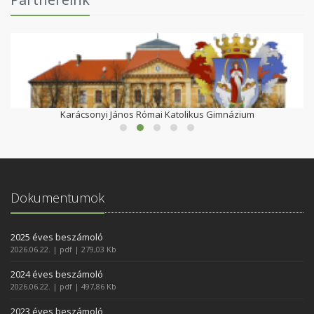
Karácsonyi János Római Katolikus Gimnázium
Dokumentumok
2025 éves beszámoló
2026.06.22. | pdf | 279,03 Kb
2024 éves beszámoló
2026.06.22. | pdf | 497,86 Kb
2023 éves beszámoló