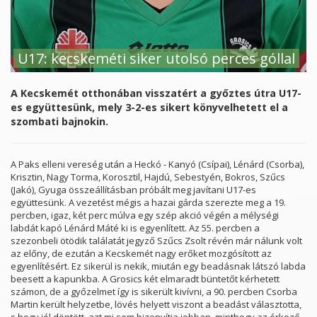
U17: kecskeméti siker utolsó perces góllal
A Kecskemét otthonában visszatért a győztes útra U17-
es együttesünk, mely 3-2-es sikert könyvelhetett el a
szombati bajnokin.
A Paks elleni vereség után a Heckó - Kanyó (Csípai), Lénárd (Csorba),
Krisztin, Nagy Torma, Korosztil, Hajdú, Sebestyén, Bokros, Szűcs
(Jakó), Gyuga összeállításban próbált meg javítani U17-es
együttesünk. A vezetést mégis a hazai gárda szerezte meg a 19.
percben, igaz, két perc múlva egy szép akció végén a mélységi
labdát kapó Lénárd Máté ki is egyenlített. Az 55. percben a
szezonbeli ötödik találatát jegyző Szűcs Zsolt révén már nálunk volt
az előny, de ezután a Kecskemét nagy erőket mozgósított az
egyenlítésért. Ez sikerül is nekik, miután egy beadásnak látszó labda
beesett a kapunkba. A Grosics két elmaradt büntetőt kérhetett
számon, de a győzelmet így is sikerült kivívni, a 90. percben Csorba
Martin került helyzetbe, lövés helyett viszont a beadást választotta,