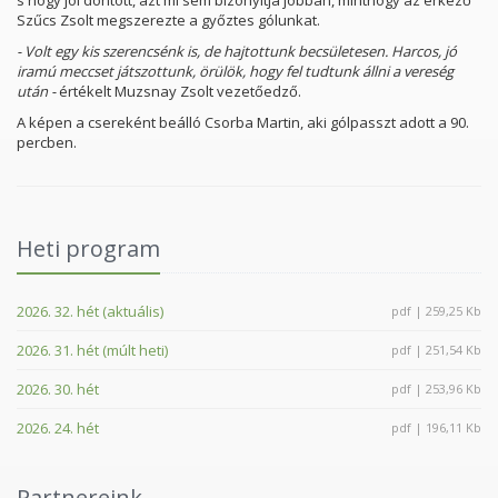
s hogy jól döntött, azt mi sem bizonyítja jobban, minthogy az érkező
Szűcs Zsolt megszerezte a győztes gólunkat.
- Volt egy kis szerencsénk is, de hajtottunk becsületesen. Harcos, jó
iramú meccset játszottunk, örülök, hogy fel tudtunk állni a vereség
után -
értékelt Muzsnay Zsolt vezetőedző.
A képen a csereként beálló Csorba Martin, aki gólpasszt adott a 90.
percben.
Heti program
2026. 32. hét (aktuális)
pdf | 259,25 Kb
2026. 31. hét (múlt heti)
pdf | 251,54 Kb
2026. 30. hét
pdf | 253,96 Kb
2026. 24. hét
pdf | 196,11 Kb
Partnereink