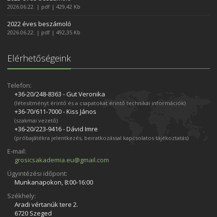
2026.06.22. | pdf | 429,42 Kb
2022 éves beszámoló
2026.06.22. | pdf | 492,35 Kb
Elérhetőségeink
Telefon:
+36-20/248­-8363 - Gut Veronika
(létesítményt érintő és a csapatokat érintő technikai információk)
+36-70/611­-7000 - Kiss János
(szakmai vezető)
+36-20/223­-9416 - Dávid Imre
(próbajátékra jelentkezés, beiratkozással kapcsolatos tájékoztatás)
E-mail:
grosicsakademia.eu@gmail.com
Ügyintézési időpont:
Munkanapokon, 8:00-16:00
Székhely:
Aradi vértanúk tere 2.
6720 Szeged