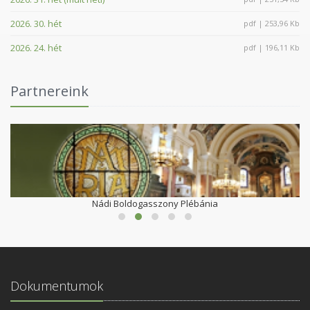
2026. 30. hét
pdf | 253,96 Kb
2026. 24. hét
pdf | 196,11 Kb
Partnereink
Nádi Boldogasszony Plébánia
Dokumentumok