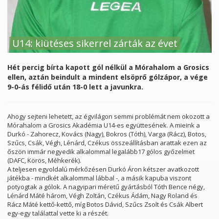
U14: kiütéses sikerrel zárták az évet
Hét percig bírta kapott gól nélkül a Mórahalom a Grosics
ellen, aztán beindult a mindent elsöprő gólzápor, a vége
9-0-ás félidő után 18-0 lett a javunkra.
Ahogy sejteni lehetett, az égvilágon semmi problémát nem okozott a
Mórahalom a Grosics Akadémia U14-es együttesének. A mieink a
Durkó - Zahorecz, Kovács (Nagy), Bokros (Tóth), Varga (Rácz), Botos,
Szűcs, Csák, Végh, Lénárd, Czékus összeállításban arattak ezen az
őszön immár negyedik alkalommal legalább17 gólos győzelmet
(DAFC, Körös, Méhkerék).
A teljesen egyoldalú mérkőzésen Durkó Áron kétszer avatkozott
játékba - mindkét alkalommal lábbal -, a másik kapuba viszont
potyogtak a gólok. A nagyipari méretű gyártásból Tóth Bence négy,
Lénárd Máté három, Végh Zoltán, Czékus Ádám, Nagy Roland és
Rácz Máté kettő-kettő, míg Botos Dávid, Szűcs Zsolt és Csák Albert
egy-egy találattal vette ki a részét.