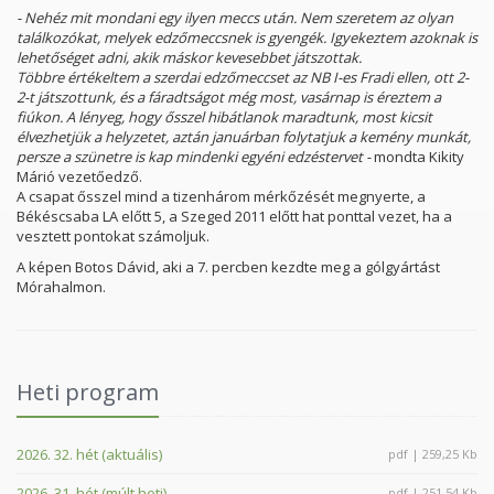
- Nehéz mit mondani egy ilyen meccs után. Nem szeretem az olyan
találkozókat, melyek edzőmeccsnek is gyengék. Igyekeztem azoknak is
lehetőséget adni, akik máskor kevesebbet játszottak.
Többre értékeltem a szerdai edzőmeccset az NB I-es Fradi ellen, ott 2-
2-t játszottunk, és a fáradtságot még most, vasárnap is éreztem a
fiúkon. A lényeg, hogy ősszel hibátlanok maradtunk, most kicsit
élvezhetjük a helyzetet, aztán januárban folytatjuk a kemény munkát,
persze a szünetre is kap mindenki egyéni edzéstervet -
mondta Kikity
Márió vezetőedző.
A csapat ősszel mind a tizenhárom mérkőzését megnyerte, a
Békéscsaba LA előtt 5, a Szeged 2011 előtt hat ponttal vezet, ha a
vesztett pontokat számoljuk.
A képen Botos Dávid, aki a 7. percben kezdte meg a gólgyártást
Mórahalmon.
Heti program
2026. 32. hét (aktuális)
pdf | 259,25 Kb
2026. 31. hét (múlt heti)
pdf | 251,54 Kb