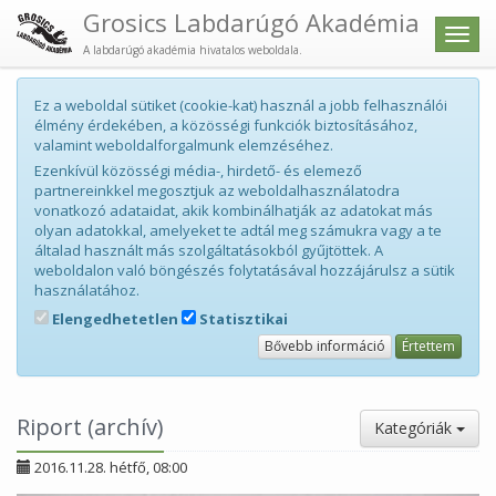
Grosics Labdarúgó Akadémia
Men
A labdarúgó akadémia hivatalos weboldala.
Ez a weboldal sütiket (cookie-kat) használ a jobb felhasználói
élmény érdekében, a közösségi funkciók biztosításához,
valamint weboldalforgalmunk elemzéséhez.
Ezenkívül közösségi média-, hirdető- és elemező
partnereinkkel megosztjuk az weboldalhasználatodra
vonatkozó adataidat, akik kombinálhatják az adatokat más
olyan adatokkal, amelyeket te adtál meg számukra vagy a te
általad használt más szolgáltatásokból gyűjtöttek. A
weboldalon való böngészés folytatásával hozzájárulsz a sütik
használatához.
Elengedhetetlen
Statisztikai
Bővebb információ
Értettem
Riport (archív)
Kategóriák
2016.11.28. hétfő, 08:00