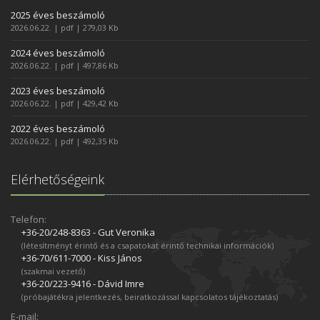
2025 éves beszámoló
2026.06.22. | pdf | 279,03 Kb
2024 éves beszámoló
2026.06.22. | pdf | 497,86 Kb
2023 éves beszámoló
2026.06.22. | pdf | 429,42 Kb
2022 éves beszámoló
2026.06.22. | pdf | 492,35 Kb
Elérhetőségeink
Telefon:
+36-20/248­-8363 - Gut Veronika
(létesítményt érintő és a csapatokat érintő technikai információk)
+36-70/611­-7000 - Kiss János
(szakmai vezető)
+36-20/223­-9416 - Dávid Imre
(próbajátékra jelentkezés, beiratkozással kapcsolatos tájékoztatás)
E-mail: