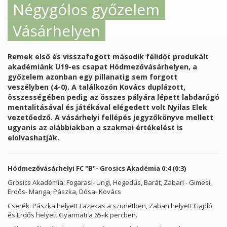
Négygólos győzelem
Vásárhelyen
Remek első és visszafogott második félidőt produkált
akadémiánk U19-es csapat Hódmezővásárhelyen, a
győzelem azonban egy pillanatig sem forgott
veszélyben (4-0). A találkozón Kovács duplázott,
összességében pedig az összes pályára lépett labdarúgó
mentalitásával és játékával elégedett volt Nyilas Elek
vezetőedző. A vásárhelyi fellépés jegyzőkönyve mellett
ugyanis az alábbiakban a szakmai értékelést is
elolvashatják.
Hódmezővásárhelyi FC "B"- Grosics Akadémia 0:4 (0:3)
Grosics Akadémia: Fogarasi- Ungi, Hegedűs, Barát, Zabari - Gimesi,
Erdős- Manga, Pászka, Dósa- Kovács
Cserék: Pászka helyett Fazekas a szünetben, Zabari helyett Gajdó
és Erdős helyett Gyarmati a 65-ik percben.