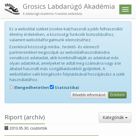
Grosics Labdarúgó Akadémia
Men
A labdarúgó akadémia hivatalos weboldala.
Ez a weboldal sütiket (cookie-kat) használ a jobb felhasználói
élmény érdekében, a közösségi funkciók biztosításához,
valamint weboldalforgalmunk elemzéséhez.
Ezenkívül közösségi média-, hirdető- és elemező
partnereinkkel megosztjuk az weboldalhasználatodra
vonatkozó adataidat, akik kombinálhatják az adatokat más
olyan adatokkal, amelyeket te adtál meg számukra vagy a te
általad használt más szolgáltatásokból gyűjtöttek. A
weboldalon való böngészés folytatásával hozzájárulsz a sütik
használatához.
Elengedhetetlen
Statisztikai
Bővebb információ
Értettem
Riport (archív)
Kategóriák
2013.05.30. csütörtök