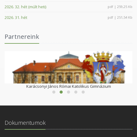
2026. 32. hét (múlt heti)
pdf | 259,25 Kb
2026. 31. hét
pdf | 251,54 Kb
Partnereink
Karácsonyi János Római Katolikus Gimnázium
Dokumentumok