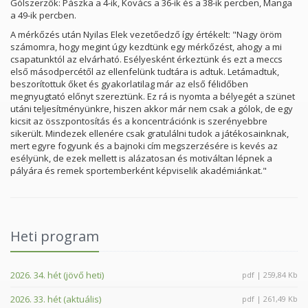
Gólszerzők: Pászka a 4-ik, Kovács a 36-ik és a 38-ik percben, Manga
a 49-ik percben.
A mérkőzés után Nyilas Elek vezetőedző így értékelt: "Nagy öröm
számomra, hogy megint úgy kezdtünk egy mérkőzést, ahogy a mi
csapatunktól az elvárható. Esélyesként érkeztünk és ezt a meccs
első másodpercétől az ellenfelünk tudtára is adtuk. Letámadtuk,
beszorítottuk őket és gyakorlatilag már az első félidőben
megnyugtató előnyt szereztünk. Ez rá is nyomta a bélyegét a szünet
utáni teljesítményünkre, hiszen akkor már nem csak a gólok, de egy
kicsit az összpontosítás és a koncentrációnk is szerényebbre
sikerült. Mindezek ellenére csak gratulálni tudok a játékosainknak,
mert egyre fogyunk és a bajnoki cím megszerzésére is kevés az
esélyünk, de ezek mellett is alázatosan és motiváltan lépnek a
pályára és remek sportemberként képviselik akadémiánkat."
Heti program
2026. 34. hét (jövő heti)
pdf | 259,84 Kb
2026. 33. hét (aktuális)
pdf | 261,49 Kb