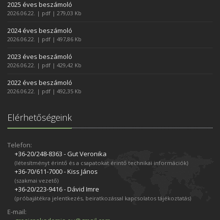
2025 éves beszámoló
2026.06.22. | pdf | 279,03 Kb
2024 éves beszámoló
2026.06.22. | pdf | 497,86 Kb
2023 éves beszámoló
2026.06.22. | pdf | 429,42 Kb
2022 éves beszámoló
2026.06.22. | pdf | 492,35 Kb
Elérhetőségeink
Telefon:
+36-20/248­-8363 - Gut Veronika
(létesítményt érintő és a csapatokat érintő technikai információk)
+36-70/611­-7000 - Kiss János
(szakmai vezető)
+36-20/223­-9416 - Dávid Imre
(próbajátékra jelentkezés, beiratkozással kapcsolatos tájékoztatás)
E-mail: