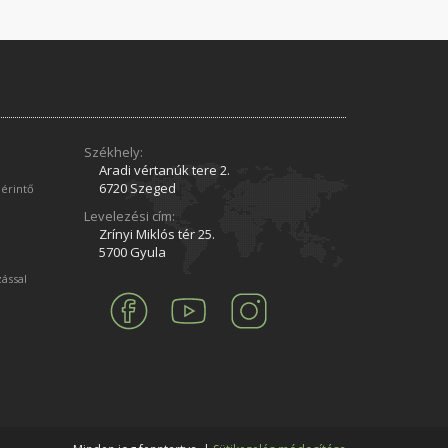
Székhely:
Aradi vértanúk tere 2.
6720 Szeged
 érintő
Levelezési cím:
Zrínyi Miklós tér 25.
5700 Gyula
zással
m