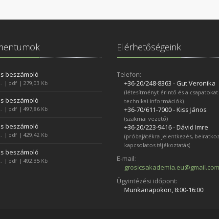
mentumok
Elérhetőségeink
es beszámoló
Telefon:
+36-20/248­-8363 - Gut Veronika
. | pdf | 279,03 Kb
(létesítményt érintő és a csapatokat
es beszámoló
technikai információk)
. | pdf | 497,86 Kb
+36-70/611­-7000 - Kiss János
(szakmai vezető)
es beszámoló
+36-20/223­-9416 - Dávid Imre
. | pdf | 429,42 Kb
(próbajátékra jelentkezés, beiratko
kapcsolatos tájékoztatás)
es beszámoló
E-mail:
. | pdf | 492,35 Kb
grosicsakademia.eu@gmail.co
Ügyintézési időpont:
Munkanapokon, 8:00-16:00