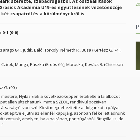
Márk szerezte, szabadrúgásból. Az összeállítások
20
a Grosics Akadémia U19-es együttesének vezetőedzője
a két csapatról és a körülményekről is.
P
0-1 (0-0)
(Faragó 84'), Judik, Báló, Törköly, Németh R., Busa (Kertész G. 74'),
, Czirok, Manga, Pászka (Erdős 66'), Máruska, Kovács B. (Chiorean-
Karácsonyi János Római Katolikus Gimnázium
z G. (90').
estere, Nyilas Elek a következőképpen értékelte a találkozót:
pat ellen játszhattunk, mint a SZEOL, rendkívül pozitívan
társaságról van szó. Kicsit megnehezítette a dolgunkat a pálya
 építve eljutni az ellenfél kapujáig, azonban fel kellett adnunk
tszottunk, amelyen, ha a hajrában, pontrúgásból lőtt góllal is, de
."