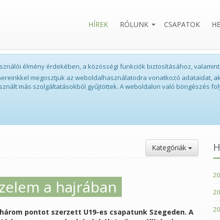
HÍREK
RÓLUNK
CSAPATOK
H
lhasználói élmény érdekében, a közösségi funkciók biztosításához, valam
tnereinkkel megosztjuk az weboldalhasználatodra vonatkozó adataidat, ak
sznált más szolgáltatásokból gyűjtöttek. A weboldalon való böngészés fol
H
Kategóriák
20
őzelem a hajrában
20
20
három pontot szerzett U19-es csapatunk Szegeden. A