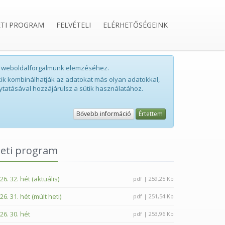
ETI PROGRAM
FELVÉTELI
ELÉRHETŐSÉGEINK
int weboldalforgalmunk elemzéséhez.
ik kombinálhatják az adatokat más olyan adatokkal,
ytatásával hozzájárulsz a sütik használatához.
Bővebb információ
Értettem
eti program
26. 32. hét (aktuális)
pdf | 259,25 Kb
26. 31. hét (múlt heti)
pdf | 251,54 Kb
26. 30. hét
pdf | 253,96 Kb