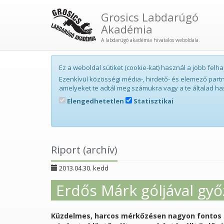
Grosics Labdarúgó
Akadémia
A labdarúgó akadémia hivatalos weboldala.
Ez a weboldal sütiket (cookie-kat) használ a jobb fe
Ezenkívül közösségi média-, hirdető- és elemező par
amelyeket te adtál meg számukra vagy a te általad ha
Elengedhetetlen
Statisztikai
Riport (archív)
2013.04.30. kedd
Erdős Márk góljával gy
Küzdelmes, harcos mérkőzésen nagyon fontos 