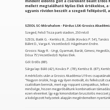
mindent eldöntő gólt a csereként beállt Erdős 
mellett megtalálható Nyilas Elek értékelése, 
ugyanis röviden beszélt a szegedi fellépésről, 
SZEOL SC-Mórahalom - Párduc LSK-Grosics Akadémia 
Szeged, Felső Tisza parti stadion, 250 néző
SZEOL: Batik G. - Kertész B., Zsilák (Kovács P. 54'), Tanács 
Bálint D., Varga K. Vezetőedző: Hágelmann Endre.
Grosics: Nagy R. - Ungi, Gyarmati, Barát, Gimesi, Hegedűs
Dósa 75') Vezetőedző: Nyilas Elek.
skola és Kollégiumai
Szeged- Csanádi Egyházmegye
Gól: Erdős (88').
Sárga lap: Báló (42'), Kovács P. (78'), Kertész B. (87'), Kertés
A mérkőzés után a Grosics Akadémia U19-es csapatának m
"Nagyon örülök, hogy egy ilyen motivált, és felkészült csa
csalódtam bennük, mert egy roppant szimpatikus, lelkes 
minősége, hiszen megpróbáltunk kombinatívan támadásokat
ezen elveinket. Így egy kimondottan brusztolós meccset já
a kidolgozott helyzetek alapján megérdemelten nyertünk