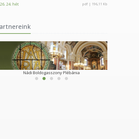
26. 24. hét
pdf | 196,11 Kb
artnereink
Nádi Boldogasszony Plébánia