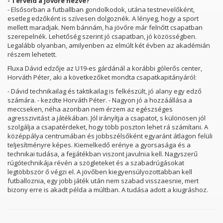
- Terveid a jövőre nézve?
- Elsősorban a futballban gondolkodok, utána testnevelőként,
esetleg edzőként is szívesen dolgoznék. A lényeg, hogy a sport
mellett maradjak. Nem bánnám, ha jövőre már felnőtt csapatban
szerepelnék. Lehetőség szerint jó csapatban, jó közösségben.
Legalább olyanban, amilyenben az elmúlt két évben az akadémián
részem lehetett.
Fluxa Dávid edzője az U19-es gárdánál a korábbi gólerős center,
Horváth Péter, aki a következőket mondta csapatkapitányáról:
- Dávid technikailag és taktikailag is felkészült, jó alany egy edző
számára. - kezdte Horváth Péter. - Nagyon jó a hozzáállása a
meccseken, néha azonban nem érzem az egészséges
agresszivitást a játékában. Jól irányítja a csapatot, s különösen jól
szolgálja a csapatérdeket, hogy több poszton lehet rá számítani. A
középpálya centrumában és jobbszélsőként egyaránt átlagon felüli
teljesítményre képes. Kiemelkedő erénye a gyorsasága és a
technikai tudása, a fejjátékban viszont javulnia kell. Nagyszerű
rúgótechnikája révén a szögleteket és a szabadrúgásokat
legtöbbször ő végzi el. A jövőben kiegyensúlyozottabban kell
futballoznia, egy jobb játék után nem szabad visszaesnie, mert
bizony erre is akadt példa a múltban. A tudása adott a kiugráshoz.