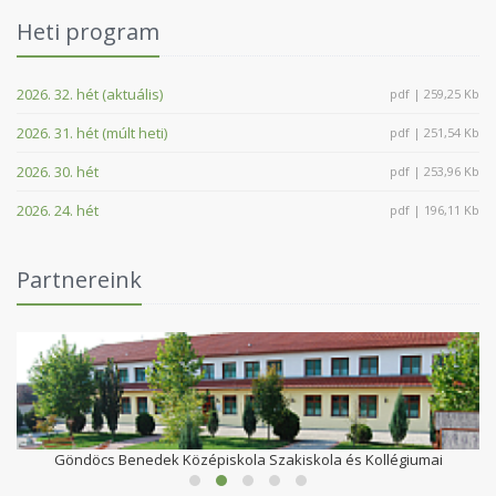
Heti program
2026. 32. hét (aktuális)
pdf | 259,25 Kb
2026. 31. hét (múlt heti)
pdf | 251,54 Kb
2026. 30. hét
pdf | 253,96 Kb
2026. 24. hét
pdf | 196,11 Kb
Partnereink
Göndöcs Benedek Középiskola Szakiskola és Kollégiumai