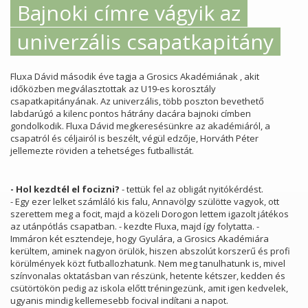
Bajnoki címre vágyik az
univerzális csapatkapitány
Fluxa Dávid második éve tagja a Grosics Akadémiának , akit
időközben megválasztottak az U19-es korosztály
csapatkapitányának. Az univerzális, több poszton bevethető
labdarúgó a kilenc pontos hátrány dacára bajnoki címben
gondolkodik. Fluxa Dávid megkeresésünkre az akadémiáról, a
csapatról és céljairól is beszélt, végül edzője, Horváth Péter
jellemezte röviden a tehetséges futballistát.
- Hol kezdtél el focizni?
- tettük fel az obligát nyitókérdést.
- Egy ezer lelket számláló kis falu, Annavölgy szülötte vagyok, ott
szerettem meg a focit, majd a közeli Dorogon lettem igazolt játékos
az utánpótlás csapatban. - kezdte Fluxa, majd így folytatta. -
Immáron két esztendeje, hogy Gyulára, a Grosics Akadémiára
kerültem, aminek nagyon örülök, hiszen abszolút korszerű és profi
körülmények közt futballozhatunk. Nem meg tanulhatunk is, mivel
színvonalas oktatásban van részünk, hetente kétszer, kedden és
csütörtökön pedig az iskola előtt tréningezünk, amit igen kedvelek,
ugyanis mindig kellemesebb focival indítani a napot.