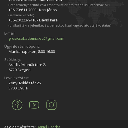
(létesítményt érintő és a csapatokat érintő technikai információk)
+36-70/611­-7000 - Kiss János
(szakmai vezető)
+36-20/223­-9416 - Dávid Imre
(próbajátékra jelentkezés, beiratkozással kapcsolatos tájékoztatás)
E-mail:
grosicsakademia.eu@gmail.com
Ügyintézési időpont:
Munkanapokon, 8:00-16:00
Székhely:
Aradi vértanúk tere 2.
6720 Szeged
Levelezési cím:
Zrínyi Miklós tér 25.
5700 Gyula
Az oldalt készítette:
Daniel_Csorba