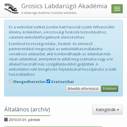
Grosics Labdarúgó Akadémia
Men
A labdarúgó akadémia hivatalos weboldala.
Ez a weboldal sütiket (cookie-kat) használ a jobb felhasználói
élmény érdekében, a közösségi funkciók biztosításához,
valamint weboldalforgalmunk elemzéséhez.
Ezenkívül közösségi média-, hirdető- és elemező
partnereinkkel megosztjuk az weboldalhasználatodra
vonatkozó adataidat, akik kombinálhatják az adatokat más
olyan adatokkal, amelyeket te adtál meg számukra vagy a te
általad használt más szolgáltatásokból gyűjtöttek. A
weboldalon való böngészés folytatásával hozzájárulsz a sütik
használatához.
Elengedhetetlen
Statisztikai
Bővebb információ
Értettem
Általános (archív)
Kategóriák
2010.01.01. péntek