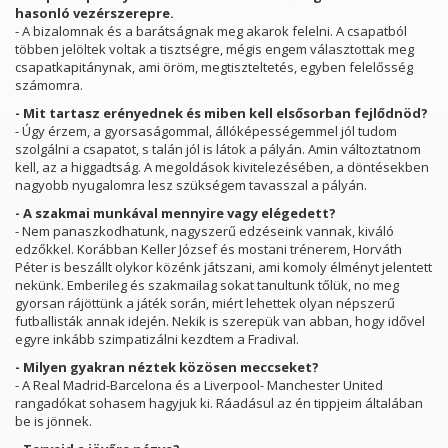
hasonló vezérszerepre.
- A bizalomnak és a barátságnak meg akarok felelni. A csapatból
többen jelöltek voltak a tisztségre, mégis engem választottak meg
csapatkapitánynak, ami öröm, megtiszteltetés, egyben felelősség
számomra.
- Mit tartasz erényednek és miben kell elsősorban fejlődnöd?
- Úgy érzem, a gyorsaságommal, állóképességemmel jól tudom
szolgálni a csapatot, s talán jól is látok a pályán. Amin változtatnom
kell, az a higgadtság. A megoldások kivitelezésében, a döntésekben
nagyobb nyugalomra lesz szükségem tavasszal a pályán.
- A szakmai munkával mennyire vagy elégedett?
- Nem panaszkodhatunk, nagyszerű edzéseink vannak, kiváló
edzőkkel. Korábban Keller József és mostani trénerem, Horváth
Péter is beszállt olykor közénk játszani, ami komoly élményt jelentett
nekünk. Emberileg és szakmailag sokat tanultunk tőlük, no meg
gyorsan rájöttünk a játék során, miért lehettek olyan népszerű
futballisták annak idején. Nekik is szerepük van abban, hogy idővel
egyre inkább szimpatizálni kezdtem a Fradival.
- Milyen gyakran néztek közösen meccseket?
- A Real Madrid-Barcelona és a Liverpool- Manchester United
rangadókat sohasem hagyjuk ki. Ráadásul az én tippjeim általában
be is jönnek.