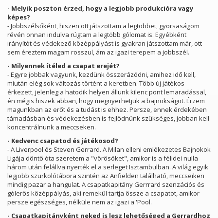
- Melyik poszton érzed, hogy a legjobb produkcióra vagy
képes?
- Jobbszélsőként, hiszen ott játszottam a legtöbbet, gyorsaságom
révén onnan indulva rúgtam a legtöbb gólomat is. Egyébként
irányítót és védekező középpályást is gyakran játszottam már, ott
sem éreztem magam rosszul, ám az igazi terepem a jobbszél.
- Milyennek ítéled a csapat erejét?
- Egyre jobbak vagyunk, kezdünk összerázódni, amihez idő kell,
miután elég sok változás történt a keretben. Több új játékos
érkezett, jelenleg a hatodik helyen állunk kilenc pont lemaradással,
én mégis hiszek abban, hogy megnyerhetjük a bajnokságot. Érzem
magunkban az erőt és a tudást is ehhez. Persze, ennek érdekében
támadásban és védekezésben is fejlődnünk szükséges, jobban kell
koncentrálnunk a meccseken.
- Kedvenc csapatod és játékosod?
- A Liverpool és Steven Gerrard. A Milan elleni emlékezetes Bajnokok
Ligája döntő óta szeretem a "vörösöket", amikor is a félidei nulla
három után felállva nyerték el a serleget Isztambulban. A világ egyik
legjobb szurkolótábora szintén az Anfielden található, meccseiken
mindig pazar a hangulat. A csapatkapitány Gerrrard szenzációs és
gólerős középpályás, aki remekül tartja össze a csapatot, amikor
persze egészséges, nélküle nem az igazi a 'Pool.
- Csapatkapitányként neked is lesz lehetőséged a Gerrardhoz