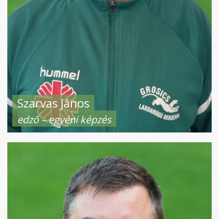
Szarvas János
edző – egyéni képzés