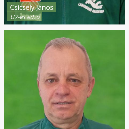
Csicsely János
U7-es edző