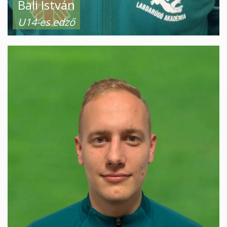
Bali István
U14-es edző