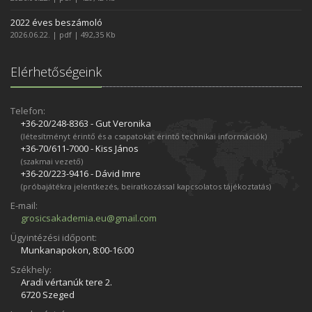
2022 éves beszámoló
2026.06.22. | pdf | 492,35 Kb
Elérhetőségeink
Telefon:
+36-20/248­-8363 - Gut Veronika
(létesítményt érintő és a csapatokat érintő technikai információk)
+36-70/611­-7000 - Kiss János
(szakmai vezető)
+36-20/223­-9416 - Dávid Imre
(próbajátékra jelentkezés, beiratkozással kapcsolatos tájékoztatás)
E-mail:
grosicsakademia.eu@gmail.com
Ügyintézési időpont:
Munkanapokon, 8:00-16:00
Székhely:
Aradi vértanúk tere 2.
6720 Szeged