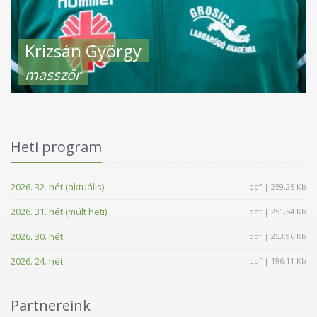
Krizsán György
masszőr
Heti program
2026. 32. hét (aktuális)
pdf | 259,25 Kb
2026. 31. hét (múlt heti)
pdf | 251,54 Kb
2026. 30. hét
pdf | 253,96 Kb
2026. 24. hét
pdf | 196,11 Kb
Partnereink