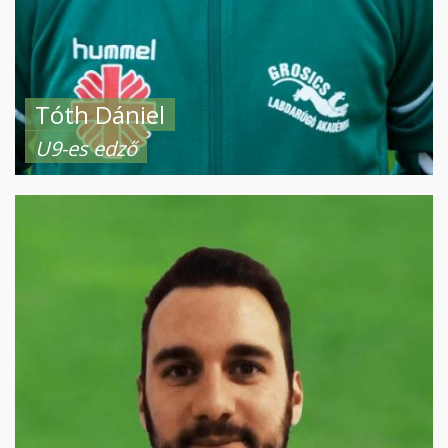
Tóth Dániel
U9-es edző