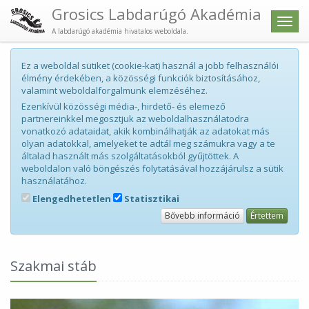
Grosics Labdarúgó Akadémia
Men
A labdarúgó akadémia hivatalos weboldala.
Ez a weboldal sütiket (cookie-kat) használ a jobb felhasználói
élmény érdekében, a közösségi funkciók biztosításához,
valamint weboldalforgalmunk elemzéséhez.
Ezenkívül közösségi média-, hirdető- és elemező
partnereinkkel megosztjuk az weboldalhasználatodra
vonatkozó adataidat, akik kombinálhatják az adatokat más
olyan adatokkal, amelyeket te adtál meg számukra vagy a te
általad használt más szolgáltatásokból gyűjtöttek. A
weboldalon való böngészés folytatásával hozzájárulsz a sütik
használatához.
Elengedhetetlen
Statisztikai
Bővebb információ
Értettem
Szakmai stáb