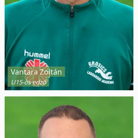
Vantara Zoltán
U15-ös edző