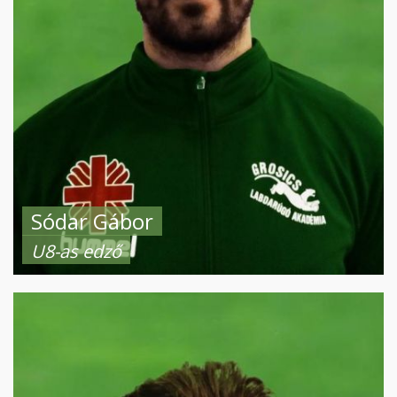
Sódar Gábor
U8-as edző