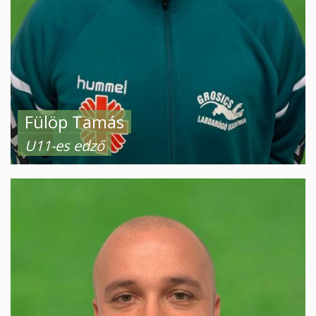
Fülöp Tamás
U11-es edző