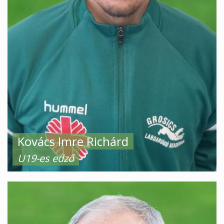
Kovács Imre Richárd
U19-es edző