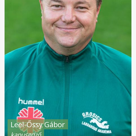
Leel-Őssy Gábor
kapusedző