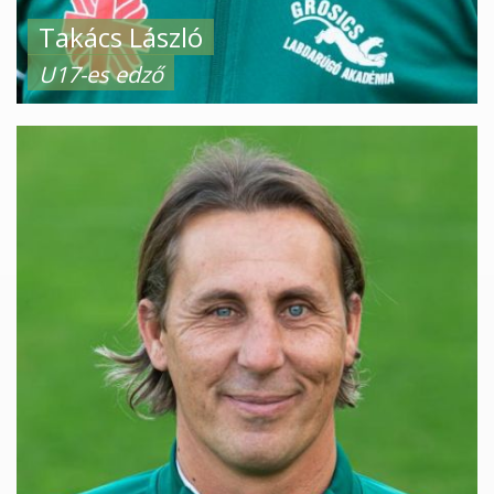
Takács László
U17-es edző