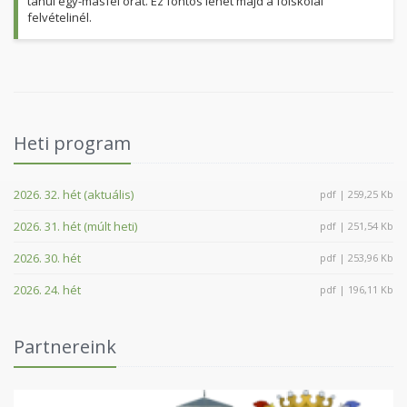
tanul egy-másfél órát. Ez fontos lehet majd a főiskolai
felvételinél.
Heti program
2026. 32. hét (aktuális)
pdf | 259,25 Kb
2026. 31. hét (múlt heti)
pdf | 251,54 Kb
2026. 30. hét
pdf | 253,96 Kb
2026. 24. hét
pdf | 196,11 Kb
Partnereink