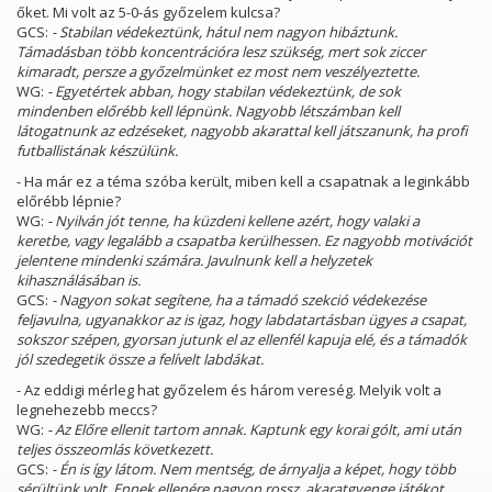
őket. Mi volt az 5-0-ás győzelem kulcsa?
GCS:
- Stabilan védekeztünk, hátul nem nagyon hibáztunk.
Támadásban több koncentrációra lesz szükség, mert sok ziccer
kimaradt, persze a győzelmünket ez most nem veszélyeztette.
WG:
- Egyetértek abban, hogy stabilan védekeztünk, de sok
mindenben előrébb kell lépnünk. Nagyobb létszámban kell
látogatnunk az edzéseket, nagyobb akarattal kell játszanunk, ha profi
futballistának készülünk.
- Ha már ez a téma szóba került, miben kell a csapatnak a leginkább
előrébb lépnie?
WG:
- Nyilván jót tenne, ha küzdeni kellene azért, hogy valaki a
keretbe, vagy legalább a csapatba kerülhessen. Ez nagyobb motivációt
jelentene mindenki számára. Javulnunk kell a helyzetek
kihasználásában is.
GCS:
- Nagyon sokat segítene, ha a támadó szekció védekezése
feljavulna, ugyanakkor az is igaz, hogy labdatartásban ügyes a csapat,
sokszor szépen, gyorsan jutunk el az ellenfél kapuja elé, és a támadók
jól szedegetik össze a felívelt labdákat.
- Az eddigi mérleg hat győzelem és három vereség. Melyik volt a
legnehezebb meccs?
WG:
- Az Előre ellenit tartom annak. Kaptunk egy korai gólt, ami után
teljes összeomlás következett.
GCS:
- Én is így látom. Nem mentség, de árnyalja a képet, hogy több
sérültünk volt. Ennek ellenére nagyon rossz, akaratgyenge játékot