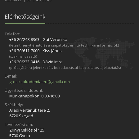
Elérhetőségeink
Telefon:
+36-20/248­-8363 - Gut Veronika
(létesítményt érintő és a csapatokat érintő technikai információk)
+36-70/611­-7000 - Kiss János
(szakmai vezető)
+36-20/223­-9416 - Dávid Imre
(próbajátékra jelentkezés, beiratkozással kapcsolatos tájékoztatás)
E-mail:
grosicsakademia.eu@gmail.com
Ügyintézési időpont:
Munkanapokon, 8:00-16:00
Székhely:
Aradi vértanúk tere 2.
6720 Szeged
Levelezési cím:
Zrínyi Miklós tér 25.
5700 Gyula