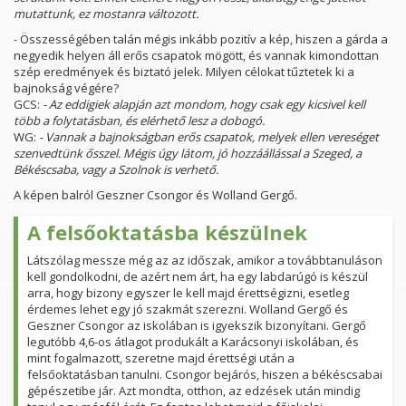
mutattunk, ez mostanra változott.
- Összességében talán mégis inkább pozitív a kép, hiszen a gárda a
negyedik helyen áll erős csapatok mögött, és vannak kimondottan
szép eredmények és biztató jelek. Milyen célokat tűztetek ki a
bajnokság végére?
GCS:
- Az eddigiek alapján azt mondom, hogy csak egy kicsivel kell
több a folytatásban, és elérhető lesz a dobogó.
WG:
- Vannak a bajnokságban erős csapatok, melyek ellen vereséget
szenvedtünk ősszel. Mégis úgy látom, jó hozzáállással a Szeged, a
Békéscsaba, vagy a Szolnok is verhető.
A képen balról Geszner Csongor és Wolland Gergő.
A felsőoktatásba készülnek
Látszólag messze még az az időszak, amikor a továbbtanuláson
kell gondolkodni, de azért nem árt, ha egy labdarúgó is készül
arra, hogy bizony egyszer le kell majd érettségizni, esetleg
érdemes lehet egy jó szakmát szerezni. Wolland Gergő és
Geszner Csongor az iskolában is igyekszik bizonyítani. Gergő
legutóbb 4,6-os átlagot produkált a Karácsonyi iskolában, és
mint fogalmazott, szeretne majd érettségi után a
felsőoktatásban tanulni. Csongor bejárós, hiszen a békéscsabai
gépészetibe jár. Azt mondta, otthon, az edzések után mindig