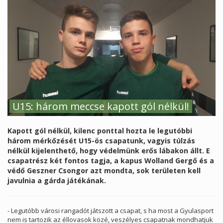
U15: három meccse kapott gól nélkül!
Kapott gól nélkül, kilenc ponttal hozta le legutóbbi
három mérkőzését U15-ös csapatunk, vagyis túlzás
nélkül kijelenthető, hogy védelmünk erős lábakon állt. E
csapatrész két fontos tagja, a kapus Wolland Gergő és a
védő Geszner Csongor azt mondta, sok területen kell
javulnia a gárda játékának.
- Legutóbb városi rangadót játszott a csapat, s ha most a Gyulasport
nem is tartozik az éllovasok közé, veszélyes csapatnak mondhatjuk