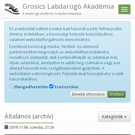
Grosics Labdarúgó Akadémia
Men
A labdarúgó akadémia hivatalos weboldala.
Ez a weboldal sütiket (cookie-kat) használ a jobb felhasználói
élmény érdekében, a közösségi funkciók biztosításához,
valamint weboldalforgalmunk elemzéséhez.
Ezenkívül közösségi média-, hirdető- és elemező
partnereinkkel megosztjuk az weboldalhasználatodra
vonatkozó adataidat, akik kombinálhatják az adatokat más
olyan adatokkal, amelyeket te adtál meg számukra vagy a te
általad használt más szolgáltatásokból gyűjtöttek. A
weboldalon való böngészés folytatásával hozzájárulsz a sütik
használatához.
Elengedhetetlen
Statisztikai
Bővebb információ
Értettem
Általános (archív)
Kategóriák
2019.11.06. szerda, 21:26