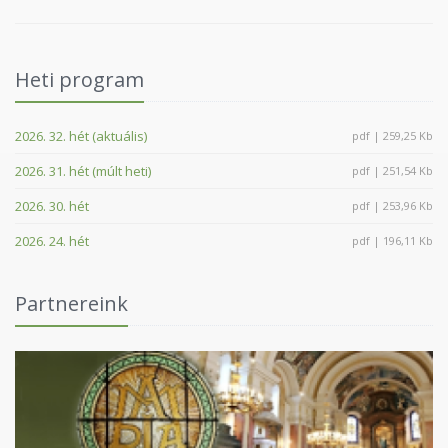
Heti program
2026. 32. hét (aktuális)
pdf | 259,25 Kb
2026. 31. hét (múlt heti)
pdf | 251,54 Kb
2026. 30. hét
pdf | 253,96 Kb
2026. 24. hét
pdf | 196,11 Kb
Partnereink