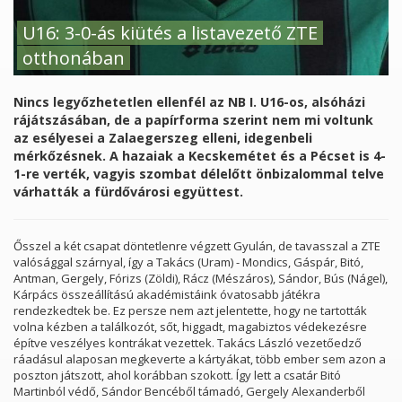
U16: 3-0-ás kiütés a listavezető ZTE
otthonában
Nincs legyőzhetetlen ellenfél az NB I. U16-os, alsóházi
rájátszásában, de a papírforma szerint nem mi voltunk
az esélyesei a Zalaegerszeg elleni, idegenbeli
mérkőzésnek. A hazaiak a Kecskemétet és a Pécset is 4-
1-re verték, vagyis szombat délelőtt önbizalommal telve
várhatták a fürdővárosi együttest.
Ősszel a két csapat döntetlenre végzett Gyulán, de tavasszal a ZTE
valósággal szárnyal, így a Takács (Uram) - Mondics, Gáspár, Bitó,
Antman, Gergely, Fórizs (Zöldi), Rácz (Mészáros), Sándor, Bús (Nágel),
Kárpács összeállítású akadémistáink óvatosabb játékra
rendezkedtek be. Ez persze nem azt jelentette, hogy ne tartották
volna kézben a találkozót, sőt, higgadt, magabiztos védekezésre
építve veszélyes kontrákat vezettek. Takács László vezetőedző
ráadásul alaposan megkeverte a kártyákat, több ember sem azon a
poszton játszott, ahol korábban szokott. Így lett a csatár Bitó
Martinból védő, Sándor Bencéből támadó, Gergely Alexanderből