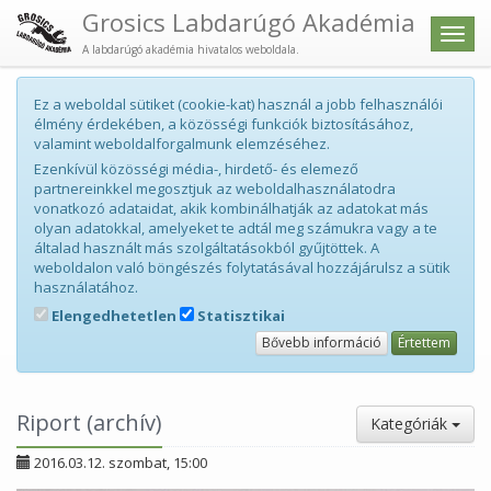
Grosics Labdarúgó Akadémia
Men
A labdarúgó akadémia hivatalos weboldala.
Ez a weboldal sütiket (cookie-kat) használ a jobb felhasználói
élmény érdekében, a közösségi funkciók biztosításához,
valamint weboldalforgalmunk elemzéséhez.
Ezenkívül közösségi média-, hirdető- és elemező
partnereinkkel megosztjuk az weboldalhasználatodra
vonatkozó adataidat, akik kombinálhatják az adatokat más
olyan adatokkal, amelyeket te adtál meg számukra vagy a te
általad használt más szolgáltatásokból gyűjtöttek. A
weboldalon való böngészés folytatásával hozzájárulsz a sütik
használatához.
Elengedhetetlen
Statisztikai
Bővebb információ
Értettem
Riport (archív)
Kategóriák
2016.03.12. szombat, 15:00