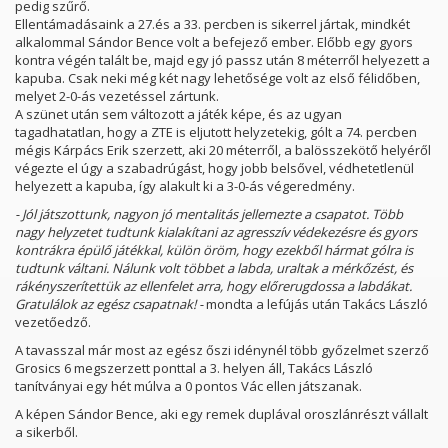
pedig szűrő.
Ellentámadásaink a 27.és a 33. percben is sikerrel jártak, mindkét
alkalommal Sándor Bence volt a befejező ember. Előbb egy gyors
kontra végén talált be, majd egy jó passz után 8 méterről helyezett a
kapuba. Csak neki még két nagy lehetősége volt az első félidőben,
melyet 2-0-ás vezetéssel zártunk.
A szünet után sem változott a játék képe, és az ugyan
tagadhatatlan, hogy a ZTE is eljutott helyzetekig, gólt a 74. percben
mégis Kárpács Erik szerzett, aki 20 méterről, a balösszekötő helyéről
végezte el úgy a szabadrúgást, hogy jobb belsővel, védhetetlenül
helyezett a kapuba, így alakult ki a 3-0-ás végeredmény.
- Jól játszottunk, nagyon jó mentalitás jellemezte a csapatot. Több
nagy helyzetet tudtunk kialakítani az agresszív védekezésre és gyors
kontrákra épülő játékkal, külön öröm, hogy ezekből hármat gólra is
tudtunk váltani. Nálunk volt többet a labda, uraltak a mérkőzést, és
rákényszerítettük az ellenfelet arra, hogy előrerugdossa a labdákat.
Gratulálok az egész csapatnak! -
mondta a lefújás után Takács László
vezetőedző.
A tavasszal már most az egész őszi idénynél több győzelmet szerző
Grosics 6 megszerzett ponttal a 3. helyen áll, Takács László
tanítványai egy hét múlva a 0 pontos Vác ellen játszanak.
A képen Sándor Bence, aki egy remek duplával oroszlánrészt vállalt
a sikerből.