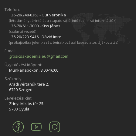
Telefon:
+36-20/248­-8363 - Gut Veronika
(létesítményt érintő és a csapatokat érintő technikai információk)
+36-70/611­-7000 - Kiss János
(szakmai vezető)
+36-20/223­-9416 - Dávid Imre
(próbajátékra jelentkezés, beiratkozással kapcsolatos tájékoztatás)
E-mail:
grosicsakademia.eu@gmail.com
Ügyintézési időpont:
Munkanapokon, 8:00-16:00
Székhely:
Aradi vértanúk tere 2.
6720 Szeged
Levelezési cím:
Zrínyi Miklós tér 25.
5700 Gyula