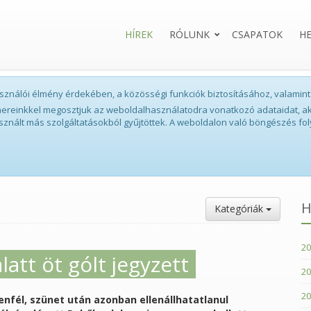
HÍREK
RÓLUNK
CSAPATOK
H
lhasználói élmény érdekében, a közösségi funkciók biztosításához, valam
tnereinkkel megosztjuk az weboldalhasználatodra vonatkozó adataidat, ak
sznált más szolgáltatásokból gyűjtöttek. A weboldalon való böngészés fol
H
Kategóriák
20
latt öt gólt jegyzett
20
20
enfél, szünet után azonban ellenállhatatlanul