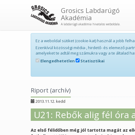
Grosics Labdarúgó
Akadémia
A labdarúgó akadémia hivatalos weboldala.
Ez a weboldal sütiket (cookie-kat) használ a jobb fe
Ezenkívül közösségi média-, hirdető- és elemező par
amelyeket te adtál meg számukra vagy a te általad ha
Elengedhetetlen
Statisztikai
Riport (archív)
2013.11.12. kedd
U21: Rebők alig fél óra a
Az első félidőben még jól tartotta magát az ell