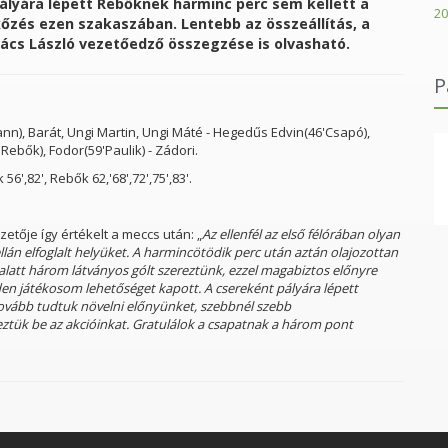
pályára lépett Rebőknek harminc perc sem kellett a
20
rkőzés ezen szakaszában. Lentebb az összeállítás, a
akács László vezetőedző összegzése is olvasható.
P
nn), Barát, Ungi Martin, Ungi Máté - Hegedűs Edvin(46'Csapó),
Rebők), Fodor(59'Paulik) - Zádori.
 56',82', Rebők 62,'68',72',75',83'.
Göndöcs Benedek Középiskola Szakiskola és Kollégiumai
tője így értékelt a meccs után: „
Az ellenfél az első félórában olyan
llán elfoglalt helyüket. A harmincötödik perc után aztán olajozottan
alatt három látványos gólt szereztünk, ezzel magabiztos előnyre
den játékosom lehetőséget kapott. A csereként pályára lépett
tovább tudtuk növelni előnyünket, szebbnél szebb
eztük be az akcióinkat. Gratulálok a csapatnak a három pont