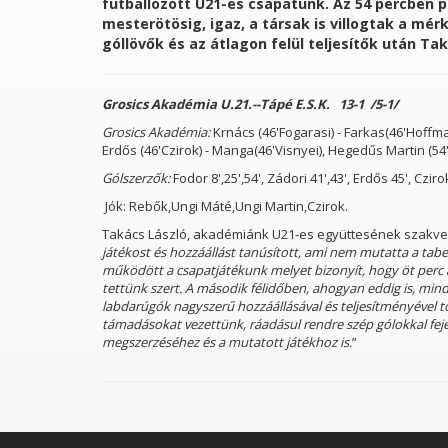
futballozott U21-es csapatunk. Az 54 percben 
mesterötösig, igaz, a társak is villogtak a mé
góllövők és az átlagon felül teljesítők után T
Grosics Akadémia U.21.--Tápé E.S.K. 13-1 /5-1/
Grosics Akadémia:
Krnács (46'Fogarasi) - Farkas(46'Hoffma
Erdős (46'Czirok) - Manga(46'Visnyei), Hegedűs Martin (54'
Gólszerzők:
Fodor 8',25',54', Zádori 41',43', Erdős 45', Czirok
Jók: Rebők,Ungi Máté,Ungi Martin,Czirok.
lébánia
SPA hungary holding
Takács László, akadémiánk U21-es együttesének szakveze
játékost és hozzáállást tanúsított, ami nem mutatta a tabe
működött a csapatjátékunk melyet bizonyít, hogy öt perc 
tettünk szert. A második félidőben, ahogyan eddig is, min
labdarúgók nagyszerű hozzáállásával és teljesítményével 
támadásokat vezettünk, ráadásul rendre szép gólokkal fej
megszerzéséhez és a mutatott játékhoz is.
”