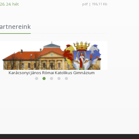
26. 24. hét
pdf | 196,11 Kb
artnereink
Karácsonyi János Római Katolikus Gimnázium
S