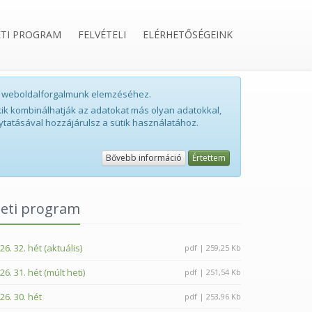
ETI PROGRAM
FELVÉTELI
ELÉRHETŐSÉGEINK
int weboldalforgalmunk elemzéséhez.
ik kombinálhatják az adatokat más olyan adatokkal,
ytatásával hozzájárulsz a sütik használatához.
Bővebb információ
Értettem
eti program
26. 32. hét (aktuális)
pdf | 259,25 Kb
26. 31. hét (múlt heti)
pdf | 251,54 Kb
26. 30. hét
pdf | 253,96 Kb