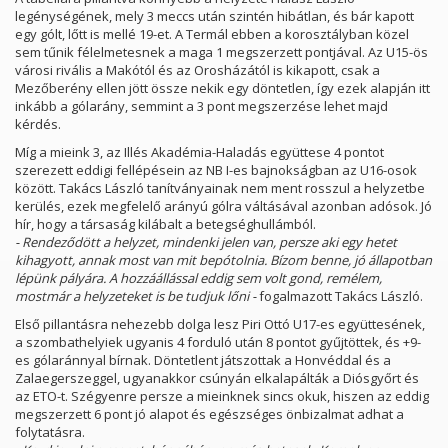
legénységének, mely 3 meccs után szintén hibátlan, és bár kapott
egy gólt, lőtt is mellé 19-et. A Termál ebben a korosztályban közel
sem tűnik félelmetesnek a maga 1 megszerzett pontjával. Az U15-ös
városi rivális a Makótól és az Orosházától is kikapott, csak a
Mezőberény ellen jött össze nekik egy döntetlen, így ezek alapján itt
inkább a gólarány, semmint a 3 pont megszerzése lehet majd
kérdés.
Míg a mieink 3, az Illés Akadémia-Haladás együttese 4 pontot
szerezett eddigi fellépésein az NB I-es bajnokságban az U16-osok
között. Takács László tanítványainak nem ment rosszul a helyzetbe
kerülés, ezek megfelelő arányú gólra váltásával azonban adósok. Jó
hír, hogy a társaság kilábalt a betegséghullámból.
- Rendeződött a helyzet, mindenki jelen van, persze aki egy hetet
kihagyott, annak most van mit bepótolnia. Bízom benne, jó állapotban
lépünk pályára. A hozzáállással eddig sem volt gond, remélem,
mostmár a helyzeteket is be tudjuk lőni -
fogalmazott Takács László.
Első pillantásra nehezebb dolga lesz Piri Ottó U17-es együttesének,
a szombathelyiek ugyanis 4 forduló után 8 pontot gyűjtöttek, és +9-
es gólaránnyal bírnak. Döntetlent játszottak a Honvéddal és a
Zalaegerszeggel, ugyanakkor csúnyán elkalapálták a Diósgyőrt és
az ETO-t. Szégyenre persze a mieinknek sincs okuk, hiszen az eddig
megszerzett 6 pont jó alapot és egészséges önbizalmat adhat a
folytatásra.