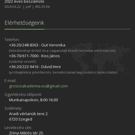
2022 éves beszámoló
2026.06.22. | pdf | 492,35 Kb
Elérhetőségeink
Telefon:
+36-20/248­-8363 - Gut Veronika
(létesítményt érintő és a csapatokat érintő technikai információk)
+36-70/611­-7000 - Kiss János
(szakmai vezető)
+36-20/223­-9416 - Dávid Imre
(próbajátékra jelentkezés, beiratkozással kapcsolatos tájékoztatás)
E-mail:
grosicsakademia.eu@gmail.com
Ügyintézési időpont:
Munkanapokon, 8:00-16:00
Székhely:
Aradi vértanúk tere 2.
6720 Szeged
Levelezési cím:
Zrínyi Miklós tér 25.