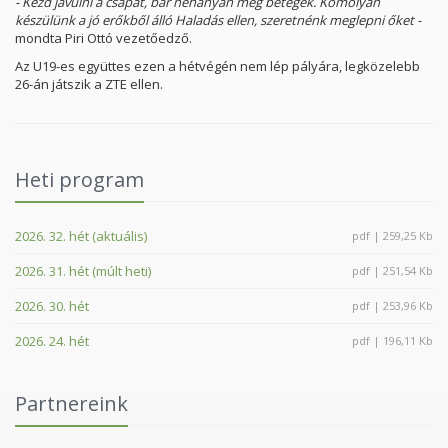
- Kezd javulni a csapat, bár néhányan még betegek. Komolyan
készülünk a jó erőkből álló Haladás ellen, szeretnénk meglepni őket -
mondta Piri Ottó vezetőedző.
Az U19-es együttes ezen a hétvégén nem lép pályára, legközelebb
26-án játszik a ZTE ellen.
Heti program
2026. 32. hét (aktuális)
pdf | 259,25 Kb
2026. 31. hét (múlt heti)
pdf | 251,54 Kb
2026. 30. hét
pdf | 253,96 Kb
2026. 24. hét
pdf | 196,11 Kb
Partnereink