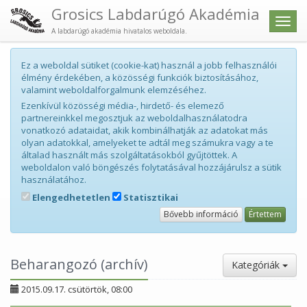
Grosics Labdarúgó Akadémia
Men
A labdarúgó akadémia hivatalos weboldala.
Ez a weboldal sütiket (cookie-kat) használ a jobb felhasználói
élmény érdekében, a közösségi funkciók biztosításához,
valamint weboldalforgalmunk elemzéséhez.
Ezenkívül közösségi média-, hirdető- és elemező
partnereinkkel megosztjuk az weboldalhasználatodra
vonatkozó adataidat, akik kombinálhatják az adatokat más
olyan adatokkal, amelyeket te adtál meg számukra vagy a te
általad használt más szolgáltatásokból gyűjtöttek. A
weboldalon való böngészés folytatásával hozzájárulsz a sütik
használatához.
Elengedhetetlen
Statisztikai
Bővebb információ
Értettem
Beharangozó (archív)
Kategóriák
2015.09.17. csütörtök, 08:00