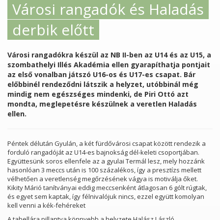
Városi rangadók és Haladás
derbik előtt
Városi rangadókra készül az NB II-ben az U14 és az U15, a
szombathelyi Illés Akadémia ellen gyarapíthatja pontjait
az első vonalban játszó U16-os és U17-es csapat. Bár
előbbinél rendeződni látszik a helyzet, utóbbinál még
mindig nem egészséges mindenki, de Piri Ottó azt
mondta, meglepetésre készülnek a veretlen Haladás
ellen.
Péntek délután Gyulán, a két fürdővárosi csapat között rendezik a
forduló rangadóját az U14-es bajnokság dél-keleti csoportjában.
Együttesünk soros ellenfele az a gyulai Termál lesz, mely hozzánk
hasonlóan 3 meccs után is 100 százalékos, így a presztízs mellett
vélhetően a veretlenség megőrzésének vágya is motiválja őket.
Kikity Márió tanítványai eddig meccsenként átlagosan 6 gólt rúgtak,
és egyet sem kaptak, így félnivalójuk nincs, ezzel együtt komolyan
kell venni a kék-fehéreket
A tabellára pillantva könnyebb a helyzete Halász László