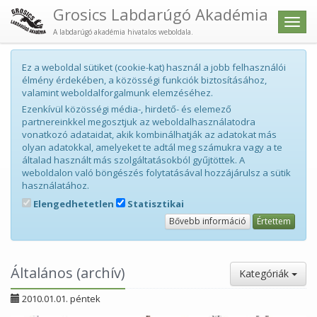
Grosics Labdarúgó Akadémia
Men
A labdarúgó akadémia hivatalos weboldala.
Ez a weboldal sütiket (cookie-kat) használ a jobb felhasználói
élmény érdekében, a közösségi funkciók biztosításához,
valamint weboldalforgalmunk elemzéséhez.
Ezenkívül közösségi média-, hirdető- és elemező
partnereinkkel megosztjuk az weboldalhasználatodra
vonatkozó adataidat, akik kombinálhatják az adatokat más
olyan adatokkal, amelyeket te adtál meg számukra vagy a te
általad használt más szolgáltatásokból gyűjtöttek. A
weboldalon való böngészés folytatásával hozzájárulsz a sütik
használatához.
Elengedhetetlen
Statisztikai
Bővebb információ
Értettem
Általános (archív)
Kategóriák
2010.01.01. péntek