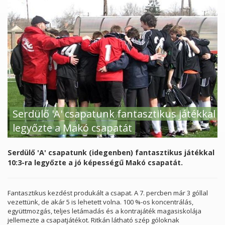
Serdülő 'A' csapatunk fantasztikus játékkal
legyőzte a Makó csapatát
Serdülő 'A' csapatunk (idegenben) fantasztikus játékkal
10:3-ra legyőzte a jó képességű Makó csapatát.
Fantasztikus kezdést produkált a csapat. A 7. percben már 3 góllal
vezettünk, de akár 5 is lehetett volna. 100 %-os koncentrálás,
együttmozgás, teljes letámadás és a kontrajáték magasiskolája
jellemezte a csapatjátékot. Ritkán látható szép góloknak