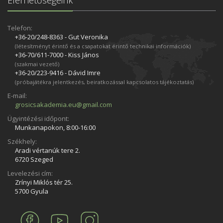
Telefon:
+36-20/248­-8363 - Gut Veronika
(létesítményt érintő és a csapatokat érintő technikai információk)
+36-70/611­-7000 - Kiss János
(szakmai vezető)
+36-20/223­-9416 - Dávid Imre
(próbajátékra jelentkezés, beiratkozással kapcsolatos tájékoztatás)
E-mail:
grosicsakademia.eu@gmail.com
Ügyintézési időpont:
Munkanapokon, 8:00-16:00
Székhely:
Aradi vértanúk tere 2.
6720 Szeged
Levelezési cím:
Zrínyi Miklós tér 25.
5700 Gyula