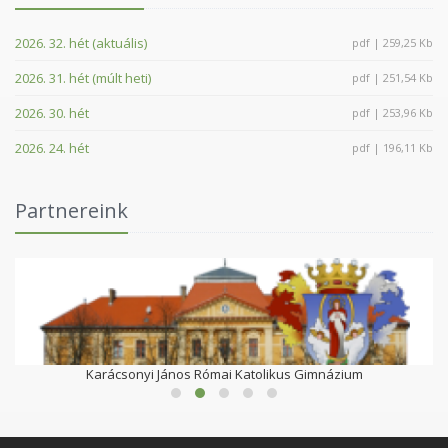
2026. 32. hét (aktuális)
pdf | 259,25 Kb
2026. 31. hét (múlt heti)
pdf | 251,54 Kb
2026. 30. hét
pdf | 253,96 Kb
2026. 24. hét
pdf | 196,11 Kb
Partnereink
Karácsonyi János Római Katolikus Gimnázium