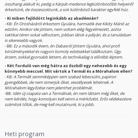
összhang alakult ki, pedig a Kárpát-medence legkülönbözőbb helyeiről
érkeztünk, de összeszoktunk, a sok különböző karakter egyfelé húz.
- Ki miben fejlődött leginkább az akadémián?
- KB:
Én Orosházáról érkeztem Gyulára, harmadik éve Kikity Márió az
edzőm. Amikor ide jöttem, nem voltam elég fegyelmezett, azóta
taktikai téren sokat változtam, jobban látok a pályán, és a tanulásban
is sikeresebb vagyok.
- BB:
Ez a második évem, én Dabasról jöttem Gyulára, ahol profi
körülményekkel és nagyon komoly edzésekkel találkoztam. Úgy
érzem, sokkal gyorsabb lettem, és technikailag is előrébb léptem.
- Két forduló van még hátra az őszből egy nehezebb és egy
könnyebb meccsel. Mit vártok a Termál és a Mórahalom ellen?
- KB:
A Termált semmiképpen sem szabad lebecsülni, papíron
gyengébbek, de nem ismerjük őket, veszélyesek lehetnek. A
Mórahalom legyőzése nem jelenthet problémát.
-BB:
Idén új csapata van a Termálnak, én nem láttam még őket, de
nem kérdés, hogy komolyan kell venni a mérkőzést. Erős védekezésre
számítok tőlük, de meg kell mutatnunk, ki a jobb.
Heti program