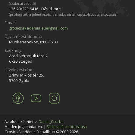
(szakmai vezető)
+36-20/223­-9416 - Dávid Imre
(próbajátékra jelentkezés, beiratkozással kapcsolatos tájékoztatás)
E-mail:
grosicsakademia.eu@gmail.com
Ügyintézési időpont:
Munkanapokon, 8:00-16:00
Székhely:
Aradi vértanúk tere 2.
6720 Szeged
Levelezési cím:
Zrínyi Miklós tér 25.
5700 Gyula
Az oldalt készítette:
Daniel_Csorba
Minden jog fenntartva. |
Sütikezelés módosítása
Grosics Akadémia Futballklub © 2009-2026