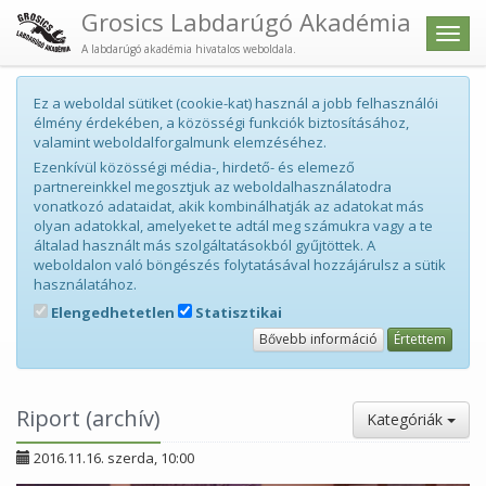
Grosics Labdarúgó Akadémia
Men
A labdarúgó akadémia hivatalos weboldala.
Ez a weboldal sütiket (cookie-kat) használ a jobb felhasználói
élmény érdekében, a közösségi funkciók biztosításához,
valamint weboldalforgalmunk elemzéséhez.
Ezenkívül közösségi média-, hirdető- és elemező
partnereinkkel megosztjuk az weboldalhasználatodra
vonatkozó adataidat, akik kombinálhatják az adatokat más
olyan adatokkal, amelyeket te adtál meg számukra vagy a te
általad használt más szolgáltatásokból gyűjtöttek. A
weboldalon való böngészés folytatásával hozzájárulsz a sütik
használatához.
Elengedhetetlen
Statisztikai
Bővebb információ
Értettem
Riport (archív)
Kategóriák
2016.11.16. szerda, 10:00