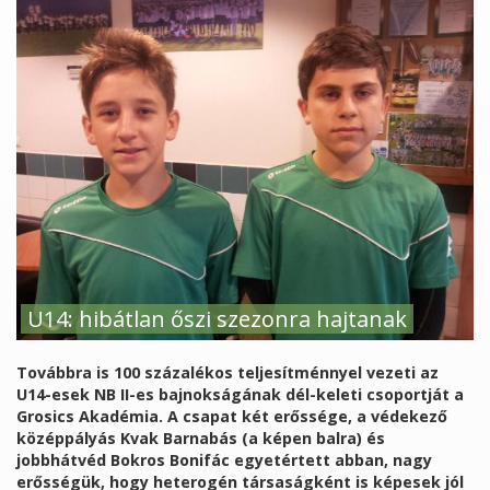
U14: hibátlan őszi szezonra hajtanak
Továbbra is 100 százalékos teljesítménnyel vezeti az
U14-esek NB II-es bajnokságának dél-keleti csoportját a
Grosics Akadémia. A csapat két erőssége, a védekező
középpályás Kvak Barnabás (a képen balra) és
jobbhátvéd Bokros Bonifác egyetértett abban, nagy
erősségük, hogy heterogén társaságként is képesek jól