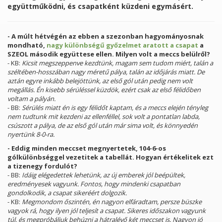
együttműködni, és csapatként küzdeni egymásért.
- A múlt hétvégén az ebben a szezonban hagyományosnak
mondható,
nagy különbségű győzelmet aratott a csapat
a
SZEOL második együttese ellen. Milyen volt a meccs belülről?
- KB:
Kicsit megszeppenve kezdtünk, magam sem tudom miért, talán a
széltében-hosszában nagy méretű pálya, talán az időjárás miatt. De
aztán egyre inkább belejöttünk, az első gól után pedig nem volt
megállás. Én kisebb sérüléssel küzdök, ezért csak az első félidőben
voltam a pályán.
- BB:
Sérülés miatt én is egy félidőt kaptam, és a meccs elején tényleg
nem tudtunk mit kezdeni az ellenféllel, sok volt a pontatlan labda,
csúszott a pálya, de az első gól után már sima volt, és könnyedén
nyertünk 8-0-ra.
- Eddig minden meccset megnyertetek, 104-6-os
gólkülönbséggel vezetitek a tabellát. Hogyan értékelitek ezt
a tizenegy fordulót?
- BB:
Idáig elégedettek lehetünk, az új emberek jól beépültek,
eredményesek vagyunk. Fontos, hogy mindenki csapatban
gondolkodik, a csapat sikeréért dolgozik.
- KB:
Megmondom őszintén, én nagyon elfáradtam, persze büszke
vagyok rá, hogy ilyen jól teljesít a csapat. Sikeres időszakon vagyunk
túl, és megpróbáljuk behúzni a hátralévő két meccset is. Nagyon jó