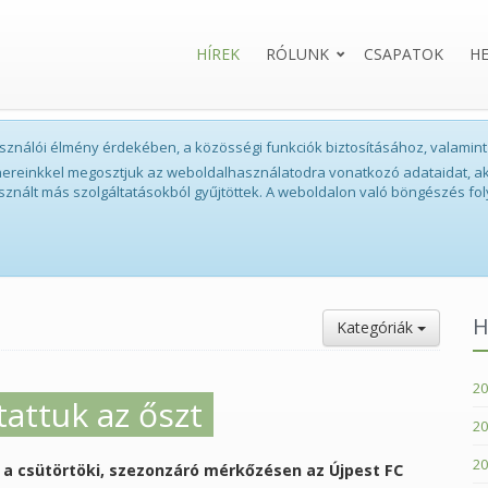
HÍREK
RÓLUNK
CSAPATOK
H
lhasználói élmény érdekében, a közösségi funkciók biztosításához, valam
tnereinkkel megosztjuk az weboldalhasználatodra vonatkozó adataidat, ak
sznált más szolgáltatásokból gyűjtöttek. A weboldalon való böngészés fol
H
Kategóriák
20
attuk az őszt
20
20
 a csütörtöki, szezonzáró mérkőzésen az Újpest FC