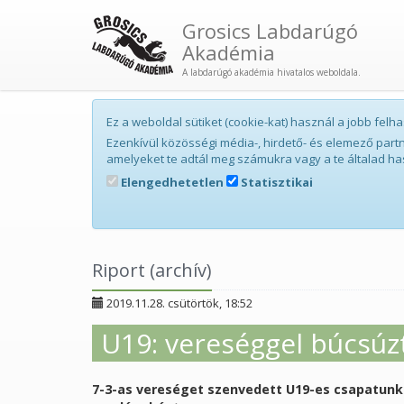
Grosics Labdarúgó
Akadémia
A labdarúgó akadémia hivatalos weboldala.
Ez a weboldal sütiket (cookie-kat) használ a jobb fe
Ezenkívül közösségi média-, hirdető- és elemező par
amelyeket te adtál meg számukra vagy a te általad ha
Elengedhetetlen
Statisztikai
Riport (archív)
2019.11.28. csütörtök, 18:52
U19: vereséggel búcsúzt
7-3-as vereséget szenvedett U19-es csapatunk