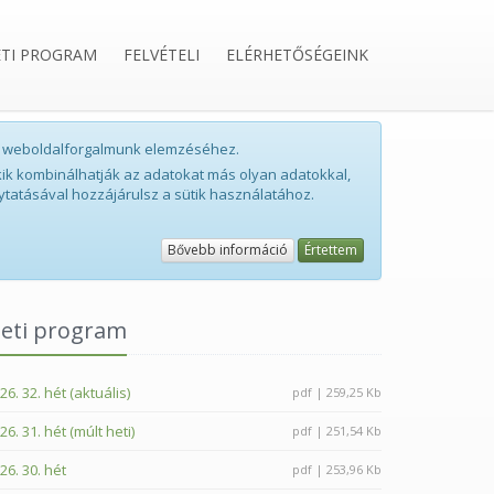
ETI PROGRAM
FELVÉTELI
ELÉRHETŐSÉGEINK
int weboldalforgalmunk elemzéséhez.
ik kombinálhatják az adatokat más olyan adatokkal,
ytatásával hozzájárulsz a sütik használatához.
Bővebb információ
Értettem
eti program
26. 32. hét (aktuális)
pdf | 259,25 Kb
26. 31. hét (múlt heti)
pdf | 251,54 Kb
26. 30. hét
pdf | 253,96 Kb