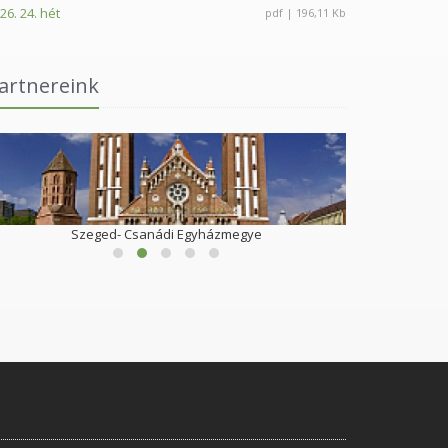
26. 24. hét
pdf | 196,11 Kb
artnereink
Szeged- Csanádi Egyházmegye