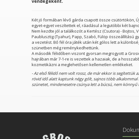
vendégeként.
Két jó formában lévő gárda csapott össze csütörtökön, Új
egyet-egyet veszítettek el, ráadásul a legutóbbi két baj
Nem kezdte jól a találkozót a Kertész (Csutora) - Bojtos, V
Paublusztig (Tyahur), Papp, Szabó, Fülöp összeállítású g
a vezetést. Bő fél óra játék után két gólos lett a különbsé
szünetben még reménykedhettünk.
A második félidőben viszont gyorsan megrogyott a Grosics,
hajrában már 7-1-re is vezettek a hazaiak, de a hosszabbít
kozmetikàzni a meglehetősen kellemetlen emlékeket.
ing
Göndöcs Benedek Középiskola Szakiskola és Kol
- Az első félidő nem volt rossz, de már ekkor is segítettük
rövid idő alatt kaptunk négy gólt, sajnos több alkalommal is
szünetet, mindenesetre csúnya lett a búcsú, nem könnyű fe
Doku