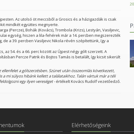
20
pesten. Az utolsó öt meccsből a Grosics és a házigazdák is csak
P
nokit mindkét együttes megnyerte.
arga (Percze), Bohák (Kovács), Trombola (Krizs), Lestyán, Vasiljevic,
yulai egység, hiszen a lila-fehérek már a 14. percben megszerezték
g, de a 39. percben Vasiljevic Nikola révén szépítettünk, így a
 az 54. és a 66. perc között az Újpest négy gólt szerzett. A
ásban Percze Patrik és Bojtos Tamás is betalált, így kicsit sikerült
légiumai
Karácsonyi János Római Katolikus Gimnázium
 az ellenfelet a gólszerzésben. Szünet után összeomlás következett,
 a mi súlyos hibánk kellett a találataikhoz. Talán vártuk már a téli
ldolgozni egy ilyen vereséget -
értékelt Kovács Rudolf vezetőedző.
mentumok
Elérhetőségeink