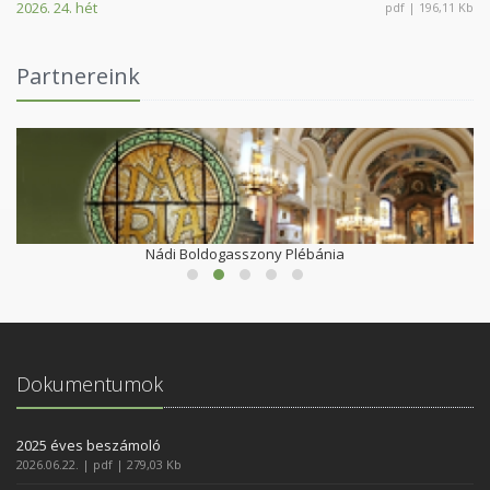
2026. 24. hét
pdf | 196,11 Kb
Partnereink
Nádi Boldogasszony Plébánia
Dokumentumok
2025 éves beszámoló
2026.06.22. | pdf | 279,03 Kb