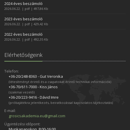
2024 éves beszámoló
2026.06.22. | pdf | 497,86 Kb
2023 éves beszámoló
2026.06.22. | pdf | 429,42 Kb
2022 éves beszámoló
2026.06.22. | pdf | 492,35 Kb
Elérhetőségeink
Telefon:
+36-20/248­-8363 - Gut Veronika
(létesítményt érintő és a csapatokat érintő technikai információk)
+36-70/611­-7000 - Kiss János
(szakmai vezető)
+36-20/223­-9416 - Dávid Imre
(próbajátékra jelentkezés, beiratkozással kapcsolatos tájékoztatás)
E-mail:
grosicsakademia.eu@gmail.com
Ügyintézési időpont:
Munkanapokon, 8:00-16:00