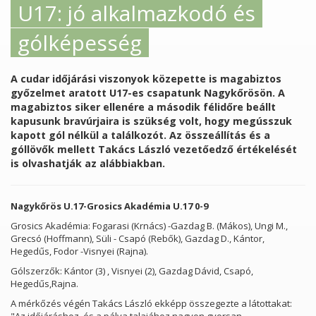
U17: jó alkalmazkodó és
gólképesség
A cudar időjárási viszonyok közepette is magabiztos
győzelmet aratott U17-es csapatunk Nagykőrösön. A
magabiztos siker ellenére a második félidőre beállt
kapusunk bravúrjaira is szükség volt, hogy megússzuk
kapott gól nélkül a találkozót. Az összeállítás és a
góllövők mellett Takács László vezetőedző értékelését
is olvashatják az alábbiakban.
Nagykőrös U.17-Grosics Akadémia U.17 0-9
Grosics Akadémia: Fogarasi (Krnács) -Gazdag B. (Mákos), Ungi M.,
Grecsó (Hoffmann), Süli - Csapó (Rebők), Gazdag D., Kántor,
Hegedűs, Fodor -Visnyei (Rajna).
Gólszerzők: Kántor (3) , Visnyei (2), Gazdag Dávid, Csapó,
Hegedűs,Rajna.
A mérkőzés végén Takács László ekképp összegezte a látottakat: