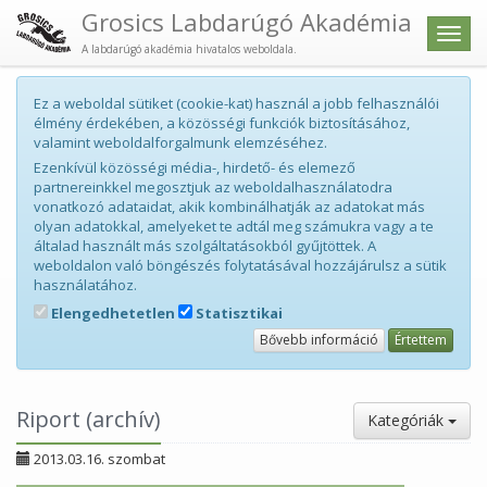
Grosics Labdarúgó Akadémia
Men
A labdarúgó akadémia hivatalos weboldala.
Ez a weboldal sütiket (cookie-kat) használ a jobb felhasználói
élmény érdekében, a közösségi funkciók biztosításához,
valamint weboldalforgalmunk elemzéséhez.
Ezenkívül közösségi média-, hirdető- és elemező
partnereinkkel megosztjuk az weboldalhasználatodra
vonatkozó adataidat, akik kombinálhatják az adatokat más
olyan adatokkal, amelyeket te adtál meg számukra vagy a te
általad használt más szolgáltatásokból gyűjtöttek. A
weboldalon való böngészés folytatásával hozzájárulsz a sütik
használatához.
Elengedhetetlen
Statisztikai
Bővebb információ
Értettem
Riport (archív)
Kategóriák
2013.03.16. szombat