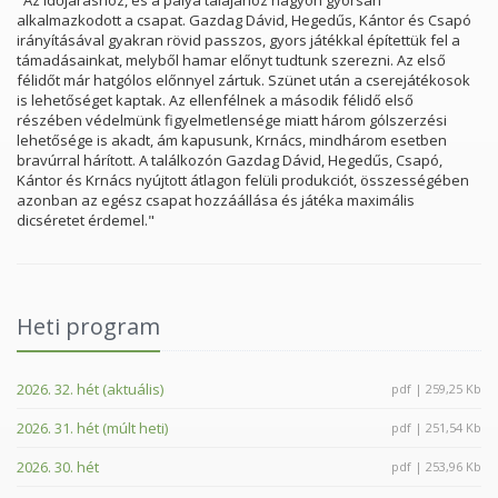
"Az időjáráshoz, és a pálya talajához nagyon gyorsan
alkalmazkodott a csapat. Gazdag Dávid, Hegedűs, Kántor és Csapó
irányításával gyakran rövid passzos, gyors játékkal építettük fel a
támadásainkat, melyből hamar előnyt tudtunk szerezni. Az első
félidőt már hatgólos előnnyel zártuk. Szünet után a cserejátékosok
is lehetőséget kaptak. Az ellenfélnek a második félidő első
részében védelmünk figyelmetlensége miatt három gólszerzési
lehetősége is akadt, ám kapusunk, Krnács, mindhárom esetben
bravúrral hárított. A találkozón Gazdag Dávid, Hegedűs, Csapó,
Kántor és Krnács nyújtott átlagon felüli produkciót, összességében
azonban az egész csapat hozzáállása és játéka maximális
dicséretet érdemel."
Heti program
2026. 32. hét (aktuális)
pdf | 259,25 Kb
2026. 31. hét (múlt heti)
pdf | 251,54 Kb
2026. 30. hét
pdf | 253,96 Kb