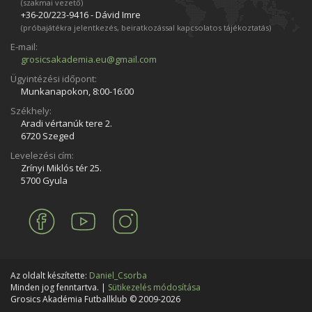
(szakmai vezető)
+36-20/223­-9416 - Dávid Imre
(próbajátékra jelentkezés, beiratkozással kapcsolatos tájékoztatás)
E-mail:
grosicsakademia.eu@gmail.com
Ügyintézési időpont:
Munkanapokon, 8:00-16:00
Székhely:
Aradi vértanúk tere 2.
6720 Szeged
Levelezési cím:
Zrínyi Miklós tér 25.
5700 Gyula
Az oldalt készítette:
Daniel_Csorba
Minden jog fenntartva. |
Sütikezelés módosítása
Grosics Akadémia Futballklub © 2009-2026