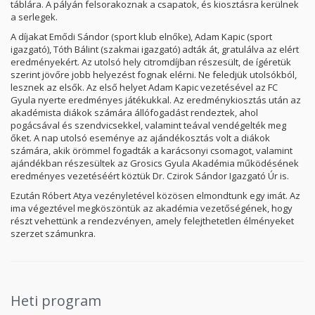
táblára. A pályán felsorakoznak a csapatok, és kiosztásra kerülnek
a serlegek.
A díjakat Emődi Sándor (sport klub elnőke), Adam Kapic (sport
igazgató), Tóth Bálint (szakmai igazgató) adták át, gratulálva az elért
eredményekért. Az utolsó hely citromdíjban részesült, de ígéretük
szerint jövőre jobb helyezést fognak elérni. Ne feledjük utolsókból,
lesznek az elsők. Az első helyet Adam Kapic vezetésével az FC
Gyula nyerte eredményes játékukkal. Az eredménykiosztás után az
akadémista diákok számára állófogadást rendeztek, ahol
pogácsával és szendvicsekkel, valamint teával vendégelték meg
őket. A nap utolsó eseménye az ajándékosztás volt a diákok
számára, akik örömmel fogadták a karácsonyi csomagot, valamint
ajándékban részesültek az Grosics Gyula Akadémia működésének
eredményes vezetéséért köztük Dr. Czirok Sándor Igazgató Úr is.
Ezután Róbert Atya vezényletével közösen elmondtunk egy imát. Az
ima végeztével megköszöntük az akadémia vezetőségének, hogy
részt vehettünk a rendezvényen, amely felejthetetlen élményeket
szerzet számunkra.
Heti program