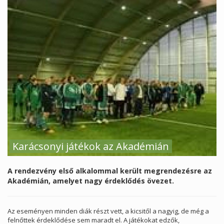
Karácsonyi játékok az Akadémián
A rendezvény első alkalommal került megrendezésre az
Akadémián, amelyet nagy érdeklődés övezet.
Az eseményen minden diák részt vett, a kicsitől a nagyig, de még a
felnőttek érdeklődése sem maradt el. A játékokat edzők,