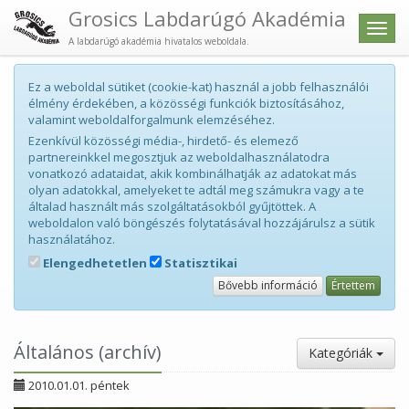
Grosics Labdarúgó Akadémia
Men
A labdarúgó akadémia hivatalos weboldala.
Ez a weboldal sütiket (cookie-kat) használ a jobb felhasználói
élmény érdekében, a közösségi funkciók biztosításához,
valamint weboldalforgalmunk elemzéséhez.
Ezenkívül közösségi média-, hirdető- és elemező
partnereinkkel megosztjuk az weboldalhasználatodra
vonatkozó adataidat, akik kombinálhatják az adatokat más
olyan adatokkal, amelyeket te adtál meg számukra vagy a te
általad használt más szolgáltatásokból gyűjtöttek. A
weboldalon való böngészés folytatásával hozzájárulsz a sütik
használatához.
Elengedhetetlen
Statisztikai
Bővebb információ
Értettem
Általános (archív)
Kategóriák
2010.01.01. péntek