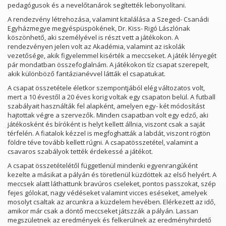
pedagógusok és a nevelőtanárok segítették lebonyolítani.
A rendezvény létrehozása, valamint kitalálása a Szeged- Csanádi
Egyházmegye megyéspüspökének, Dr. Kiss- Rigó Lászlónak
köszönhető, aki személyével is részt vett a játékokon. A
rendezvényen jelen volt az Akadémia, valamint az iskolák
vezetősége, akik figyelemmel kisérték a meccseket. A játék lényegét
pár mondatban összefoglalnám. A játékokon tíz csapat szerepelt,
akik különböző fantázianévvel látták el csapatukat.
A csapat összetétele életkor szempontjából elég változatos volt,
mert a 10 évestől a 20 éves korig voltak egy csapaton belül. A futball
szabályait használták fel alapként, amelyen egy- két módosítást
hajtottak végre a szervezők. Minden csapatban volt egy edző, aki
játékosként és bíróként is helyt kellett állnia, viszont csak a saját
térfelén. A fiatalok kézzel is megfoghatták a labdát, viszont rögtön
földre téve tovább kellett rúgni. A csapatösszetétel, valamint a
csavaros szabályok tették érdekessé a játékot.
A csapat összetételétől függetlenül mindenki egyenrangúként
kezelte a másikat a pályán és töretlenül küzdöttek az első helyért. A
meccsek alatt láthattunk bravúros cseleket, pontos passzokat, szép
fejes gólokat, nagy védéseket valamint vicces eséseket, amelyek
mosolyt csaltak az arcunkra a küzdelem hevében. Elérkezett az idő,
amikor már csak a döntő meccseket játszzák a pályán. Lassan
megszületnek az eredmények és felkerülnek az eredményhirdető