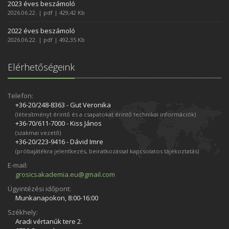
2023 éves beszámoló
2026.06.22. | pdf | 429,42 Kb
2022 éves beszámoló
2026.06.22. | pdf | 492,35 Kb
Elérhetőségeink
Telefon:
+36-20/248­-8363 - Gut Veronika
(létesítményt érintő és a csapatokat érintő technikai információk)
+36-70/611­-7000 - Kiss János
(szakmai vezető)
+36-20/223­-9416 - Dávid Imre
(próbajátékra jelentkezés, beiratkozással kapcsolatos tájékoztatás)
E-mail:
grosicsakademia.eu@gmail.com
Ügyintézési időpont:
Munkanapokon, 8:00-16:00
Székhely:
Aradi vértanúk tere 2.