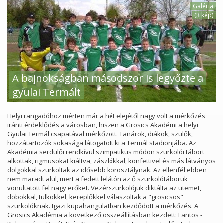
Galéria
(3 kép)
A bajnokságban másodszor is legyőzte a
gyulai Termált
Helyi rangadóhoz mérten már a hét elejétől nagy volt a mérkőzés
iránti érdeklődés a városban, hiszen a Grosics Akadémi a helyi
Gyulai Termál csapatával mérkőzött. Tanárok, diákok, szülők,
hozzátartozók sokasága látogatott ki a Termál stadionjába. Az
Akadémia serdülői rendkívül szimpatikus módon szurkolói tábort
alkottak, rigmusokat kiáltva, zászlókkal, konfettivel és más látványos
dolgokkal szurkoltak az idősebb korosztálynak. Az ellenfél ebben
nem maradt alul, mert a fedett lelátón az ő szurkolótáboruk
vonultatott fel nagy erőket. Vezérszurkolójuk diktálta az ütemet,
dobokkal, tülkökkel, kereplőkkel válaszoltak a "grosicsos"
szurkolóknak. Igazi kupahangulatban kezdődött a mérkőzés. A
Grosics Akadémia a következő összeállításban kezdett: Lantos -