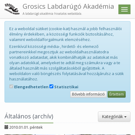
Grosics Labdarúgó Akadémia
Men
A labdarúgó akadémia hivatalos weboldala.
Ez a weboldal sütiket (cookie-kat) használ a jobb felhasználói
élmény érdekében, a közösségi funkciók biztosításához,
valamint weboldalforgalmunk elemzéséhez.
Ezenkívül közösségi média-, hirdető- és elemező
partnereinkkel megosztjuk az weboldalhasználatodra
vonatkozó adataidat, akik kombinálhatják az adatokat más
olyan adatokkal, amelyeket te adtál meg számukra vagy a te
általad használt más szolgáltatásokból gyűjtöttek. A
weboldalon való böngészés folytatásával hozzájárulsz a sütik
használatához.
Elengedhetetlen
Statisztikai
Bővebb információ
Értettem
Általános (archív)
Kategóriák
2010.01.01. péntek