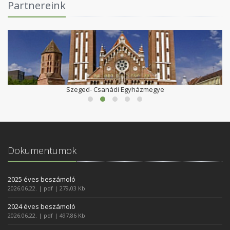
Partnereink
Szeged- Csanádi Egyházmegye
Dokumentumok
2025 éves beszámoló
2026.06.22. | pdf | 279,03 Kb
2024 éves beszámoló
2026.06.22. | pdf | 497,86 Kb