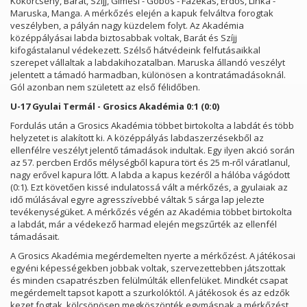
Kökörcsény, Barát, Szíjj, Gimesi - Göbös - Fazekas, Erdős, Linka -
Maruska, Manga. A mérkőzés elején a kapuk felváltva forogtak
veszélyben, a pályán nagy küzdelem folyt. Az Akadémia
középpályásai labda biztosabbak voltak, Barát és Szíjj
kifogástalanul védekezett. Szélső hátvédeink felfutásaikkal
szerepet vállaltak a labdakihozatalban. Maruska állandó veszélyt
jelentett a támadó harmadban, különösen a kontratámadásoknál.
Gól azonban nem született az első félidőben.
U-17 Gyulai Termál - Grosics Akadémia 0:1 (0:0)
Fordulás után a Grosics Akadémia többet birtokolta a labdát és több
helyzetet is alakított ki. A középpályás labdaszerzésekből az
ellenfélre veszélyt jelentő támadások indultak. Egy ilyen akció során
az 57. percben Erdős mélységből kapura tört és 25 m-ről váratlanul,
nagy erővel kapura lőtt. A labda a kapus kezéről a hálóba vágódott
(0:1). Ezt követően kissé indulatossá vált a mérkőzés, a gyulaiak az
idő múlásával egyre agresszívebbé váltak 5 sárga lap jelezte
tevékenységüket. A mérkőzés végén az Akadémia többet birtokolta
a labdát, már a védekező harmad elején megszűrték az ellenfél
támadásait.
A Grosics Akadémia megérdemelten nyerte a mérkőzést. A játékosai
egyéni képességekben jobbak voltak, szervezettebben játszottak
és minden csapatrészben felülmúlták ellenfelüket. Mindkét csapat
megérdemelt tapsot kapott a szurkolóktól. A játékosok és az edzők
kezet fogtak, kölcsönösen megköszönték egymásnak a mérkőzést,