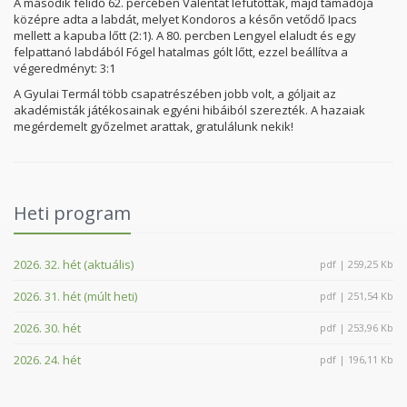
A második félidő 62. percében Valentát lefutották, majd támadója
középre adta a labdát, melyet Kondoros a későn vetődő Ipacs
mellett a kapuba lőtt (2:1). A 80. percben Lengyel elaludt és egy
felpattanó labdából Fógel hatalmas gólt lőtt, ezzel beállítva a
végeredményt: 3:1
A Gyulai Termál több csapatrészében jobb volt, a góljait az
akadémisták játékosainak egyéni hibáiból szerezték. A hazaiak
megérdemelt győzelmet arattak, gratulálunk nekik!
Heti program
2026. 32. hét (aktuális)
pdf | 259,25 Kb
2026. 31. hét (múlt heti)
pdf | 251,54 Kb
2026. 30. hét
pdf | 253,96 Kb
2026. 24. hét
pdf | 196,11 Kb