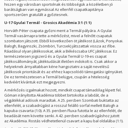
hiszen egy városban sportolnak és többségük a közéletben jó
barátságban van egymással Az ellenfél csapatkapitánya
sportszerűen gratulált a győztesnek.
U-17 Gyulai Termál - Grosics Akadémia 3:1 (1:1)
Horváth Péter csapata győzni ment a Termál pályára. A Gyulai
Termál vasárnapra tette a mérkőzést, mivel a felnőtt csapatuk
szombaton játszott. Ebből következően öt játékost (Lázok, Ponyokai.
Balogh, Bagyinszki, Zsömböri, Turcsek) játszattak vissza az ifibe.
Ráadásul olyan játékosokat, akik a Békéscsaba UFC játékosai. Ez
természetesen jogszerű és a Gyulai Termál U-19-es csapat
játékosállományát, játéktudását illetően indokolt is. Csak akkor a
helyieknek árnyaltabban kéne hangoztatni a saját nevelésű
játékosok prioritását és az ehhez kapcsolódó támogatási igényüket.
De ez természetesen a Termál belügye, csupán a hitelesség
kedvéért kívántuk ezt megjegyezni.
A mérkőzés izgalmakat hozott, mindkét csapat támadólag lépett fel.
Góman irányította Akadémia többet birtokolta a labdát, de a
végjátékkal adósok maradtak. A 25. percben Szombati buktatta az
ellenfelét, a szabadrúgást a rosszul felálló sorfal mellett Balogh a
kapuba csavarta (1:0). A 35. percben Fluxa futotta le az ellenfelét, de
beadását nem követte senki. A 42. percben szabadrúgáshoz jutott
az Akadémia. Rostás védhetetlenül csavart a kapu bal oldalába (1:1).