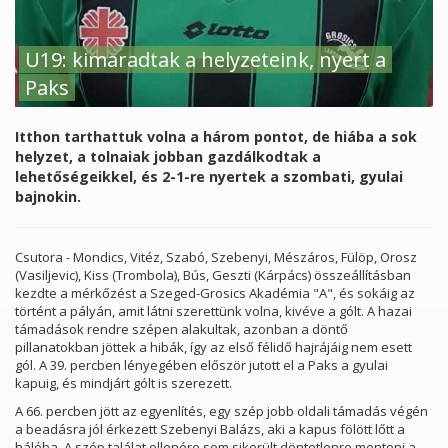
U19: kimaradtak a helyzeteink, nyert a
Paks
Itthon tarthattuk volna a három pontot, de hiába a sok
helyzet, a tolnaiak jobban gazdálkodtak a
lehetőségeikkel, és 2-1-re nyertek a szombati, gyulai
bajnokin.
Csutora - Mondics, Vitéz, Szabó, Szebenyi, Mészáros, Fülöp, Orosz
(Vasiljevic), Kiss (Trombola), Bús, Geszti (Kárpács) összeállításban
kezdte a mérkőzést a Szeged-Grosics Akadémia "A", és sokáig az
történt a pályán, amit látni szerettünk volna, kivéve a gólt. A hazai
támadások rendre szépen alakultak, azonban a döntő
pillanatokban jöttek a hibák, így az első félidő hajrájáig nem esett
gól. A 39. percben lényegében először jutott el a Paks a gyulai
kapuig, és mindjárt gólt is szerezett.
A 66. percben jött az egyenlítés, egy szép jobb oldali támadás végén
a beadásra jól érkezett Szebenyi Balázs, aki a kapus fölött lőtt a
hálóba. A szép találat ellenére sem sikerült döntetlenre menteni a