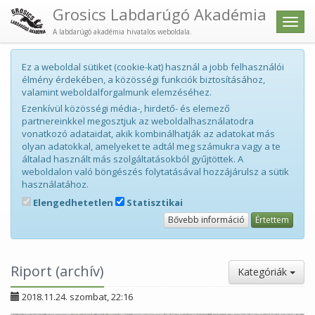
Grosics Labdarúgó Akadémia
Men
A labdarúgó akadémia hivatalos weboldala.
Ez a weboldal sütiket (cookie-kat) használ a jobb felhasználói
élmény érdekében, a közösségi funkciók biztosításához,
valamint weboldalforgalmunk elemzéséhez.
Ezenkívül közösségi média-, hirdető- és elemező
partnereinkkel megosztjuk az weboldalhasználatodra
vonatkozó adataidat, akik kombinálhatják az adatokat más
olyan adatokkal, amelyeket te adtál meg számukra vagy a te
általad használt más szolgáltatásokból gyűjtöttek. A
weboldalon való böngészés folytatásával hozzájárulsz a sütik
használatához.
Elengedhetetlen
Statisztikai
Bővebb információ
Értettem
Riport (archív)
Kategóriák
2018.11.24. szombat, 22:16