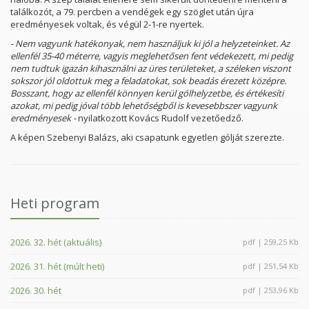
találkozót, a 79. percben a vendégek egy szöglet után újra
eredményesek voltak, és végül 2-1-re nyertek.
- Nem vagyunk hatékonyak, nem használjuk ki jól a helyzeteinket. Az
ellenfél 35-40 méterre, vagyis meglehetősen fent védekezett, mi pedig
nem tudtuk igazán kihasználni az üres területeket, a széleken viszont
sokszor jól oldottuk meg a feladatokat, sok beadás érezett középre.
Bosszant, hogy az ellenfél könnyen kerül gólhelyzetbe, és értékesíti
azokat, mi pedig jóval több lehetőségből is kevesebbszer vagyunk
eredményesek -
nyilatkozott Kovács Rudolf vezetőedző.
A képen Szebenyi Balázs, aki csapatunk egyetlen gólját szerezte.
Heti program
2026. 32. hét (aktuális)
pdf | 259,25 Kb
2026. 31. hét (múlt heti)
pdf | 251,54 Kb
2026. 30. hét
pdf | 253,96 Kb