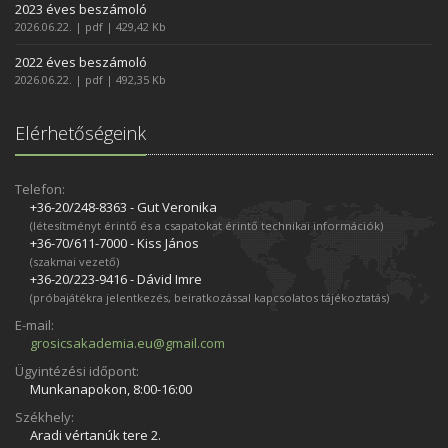
2023 éves beszámoló
2026.06.22. | pdf | 429,42 Kb
2022 éves beszámoló
2026.06.22. | pdf | 492,35 Kb
Elérhetőségeink
Telefon:
+36-20/248­-8363 - Gut Veronika
(létesítményt érintő és a csapatokat érintő technikai információk)
+36-70/611­-7000 - Kiss János
(szakmai vezető)
+36-20/223­-9416 - Dávid Imre
(próbajátékra jelentkezés, beiratkozással kapcsolatos tájékoztatás)
E-mail:
grosicsakademia.eu@gmail.com
Ügyintézési időpont:
Munkanapokon, 8:00-16:00
Székhely:
Aradi vértanúk tere 2.