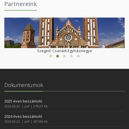
Partnereink
Szeged- Csanádi Egyházmegye
Dokumentumok
2025 éves beszámoló
2026.06.22. | pdf | 279,03 Kb
2024 éves beszámoló
2026.06.22. | pdf | 497,86 Kb