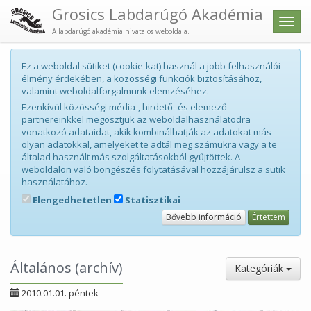
Grosics Labdarúgó Akadémia
Men
A labdarúgó akadémia hivatalos weboldala.
Ez a weboldal sütiket (cookie-kat) használ a jobb felhasználói
élmény érdekében, a közösségi funkciók biztosításához,
valamint weboldalforgalmunk elemzéséhez.
Ezenkívül közösségi média-, hirdető- és elemező
partnereinkkel megosztjuk az weboldalhasználatodra
vonatkozó adataidat, akik kombinálhatják az adatokat más
olyan adatokkal, amelyeket te adtál meg számukra vagy a te
általad használt más szolgáltatásokból gyűjtöttek. A
weboldalon való böngészés folytatásával hozzájárulsz a sütik
használatához.
Elengedhetetlen
Statisztikai
Bővebb információ
Értettem
Általános (archív)
Kategóriák
2010.01.01. péntek