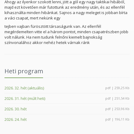
Ahogy az ilyenkor szokott lenni, jött a gól egy nagy taktikai hibából,
majd ezt követően már futottunk az eredmény után, és az ellenfél
kihasználta minden hibánkat. Sajnos a nagy meleget is jobban bírta
a váci csapat, mert nekünk egy
tejben vajban fürösztött társaságunk van. Az ellenfél
megérdemelten vitte el a három pontot, minden csapatrészben jobb
volt nálunk. Ha nem tudunk felnőni kiemelt bajnokság
színvonalához akkor nehéz hetek várnak ránk
Heti program
2026. 32. hét (aktuális)
pdf | 259,25 Kb
2026. 31. hét (múlt heti)
pdf | 251,54 Kb
2026. 30. hét
pdf | 253,96 Kb
2026. 24. hét
pdf | 196,11 Kb