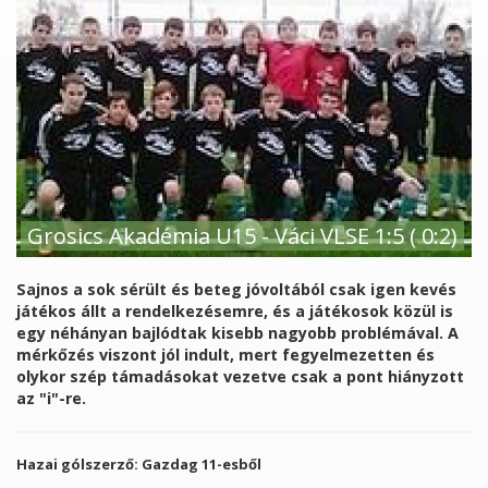
Grosics Akadémia U15 - Váci VLSE 1:5 ( 0:2)
Sajnos a sok sérült és beteg jóvoltából csak igen kevés
játékos állt a rendelkezésemre, és a játékosok közül is
egy néhányan bajlódtak kisebb nagyobb problémával. A
mérkőzés viszont jól indult, mert fegyelmezetten és
olykor szép támadásokat vezetve csak a pont hiányzott
az "i"-re.
Hazai gólszerző: Gazdag 11-esből