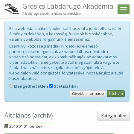
Grosics Labdarúgó Akadémia
Men
A labdarúgó akadémia hivatalos weboldala.
Ez a weboldal sütiket (cookie-kat) használ a jobb felhasználói
élmény érdekében, a közösségi funkciók biztosításához,
valamint weboldalforgalmunk elemzéséhez.
Ezenkívül közösségi média-, hirdető- és elemező
partnereinkkel megosztjuk az weboldalhasználatodra
vonatkozó adataidat, akik kombinálhatják az adatokat más
olyan adatokkal, amelyeket te adtál meg számukra vagy a te
általad használt más szolgáltatásokból gyűjtöttek. A
weboldalon való böngészés folytatásával hozzájárulsz a sütik
használatához.
Elengedhetetlen
Statisztikai
Bővebb információ
Értettem
Általános (archív)
Kategóriák
2010.01.01. péntek