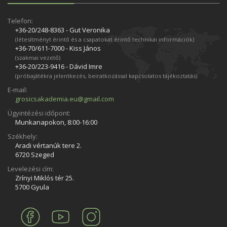
Telefon:
+36-20/248­-8363 - Gut Veronika
(létesítményt érintő és a csapatokat érintő technikai információk)
+36-70/611­-7000 - Kiss János
(szakmai vezető)
+36-20/223­-9416 - Dávid Imre
(próbajátékra jelentkezés, beiratkozással kapcsolatos tájékoztatás)
E-mail:
grosicsakademia.eu@gmail.com
Ügyintézési időpont:
Munkanapokon, 8:00-16:00
Székhely:
Aradi vértanúk tere 2.
6720 Szeged
Levelezési cím:
Zrínyi Miklós tér 25.
5700 Gyula