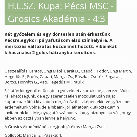
H.L.SZ. Kupa: Pécsi MSC -
Grosics Akadémia - 4:3
Két győzelem és egy döntetlen után érkeztünk
Pécsre,egykori pályafutásom első színhelyére. A
mérkőzés változatos küzdelmet hozott. Hibáinkat
kihasználva 2 gólos hátrányba kerültünk.
Összeállítás: Lantos, Ungi Máté, Barát D., Csapó I., Fodor, Ungi Martin,
Hegedűs E., Erdős, Zabari, Manga Zs., Pászka. Cserék: Fogarasi,
Böjtös, Horváth G., Vati, Hegedűs M., Paulik.
3:1 után kiegyenlítettünk,de a győzelmet akartuk megszerezni.Volt is
rá lehetőségünk, de egy szerencsétlen mozdulat után saját
kapunkba kötött ki a labda (öngól). Az összképet tekintve győzelmet
érdemeltünk volna, de a hibáink jól láthatóan kiütköztek,amin
javítanunk kell. Megnyugtató számomra, hogy bizonyossá vált, hogy
ebben az osztályban lenne a helyünk.
A Grosics Akadémiából a legjobb játékos : Manga Zsolt.
Góllövők: Manga : 2., Pászka: 1.