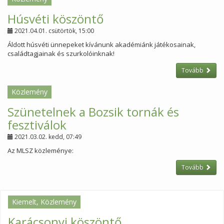
Húsvéti köszöntő
2021.04.01. csütörtök, 15:00
Áldott húsvéti ünnepeket kívánunk akadémiánk játékosainak,
családtagjainak és szurkolóinknak!
Tovább
Közlemény
Szünetelnek a Bozsik tornák és
fesztiválok
2021.03.02. kedd, 07:49
Az MLSZ közleménye:
Tovább
Kiemelt, Közlemény
Karácsonyi köszöntő