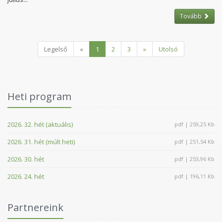
Tovább
Legelső
«
1
2
3
»
Utolsó
Heti program
2026. 32. hét (aktuális)
pdf | 259,25 Kb
2026. 31. hét (múlt heti)
pdf | 251,54 Kb
2026. 30. hét
pdf | 253,96 Kb
2026. 24. hét
pdf | 196,11 Kb
Partnereink