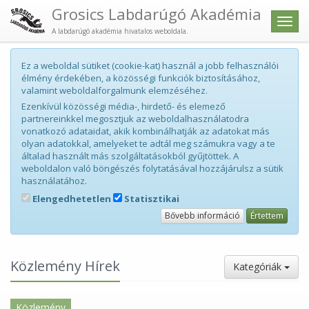
Grosics Labdarúgó Akadémia
Men
A labdarúgó akadémia hivatalos weboldala.
Ez a weboldal sütiket (cookie-kat) használ a jobb felhasználói
élmény érdekében, a közösségi funkciók biztosításához,
valamint weboldalforgalmunk elemzéséhez.
Ezenkívül közösségi média-, hirdető- és elemező
partnereinkkel megosztjuk az weboldalhasználatodra
vonatkozó adataidat, akik kombinálhatják az adatokat más
olyan adatokkal, amelyeket te adtál meg számukra vagy a te
általad használt más szolgáltatásokból gyűjtöttek. A
weboldalon való böngészés folytatásával hozzájárulsz a sütik
használatához.
Elengedhetetlen
Statisztikai
Bővebb információ
Értettem
Közlemény Hírek
Kategóriák
Közlemény