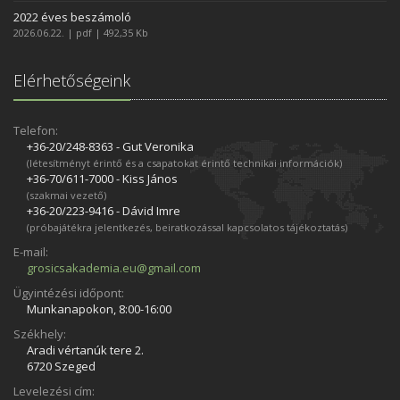
2022 éves beszámoló
2026.06.22. | pdf | 492,35 Kb
Elérhetőségeink
Telefon:
+36-20/248­-8363 - Gut Veronika
(létesítményt érintő és a csapatokat érintő technikai információk)
+36-70/611­-7000 - Kiss János
(szakmai vezető)
+36-20/223­-9416 - Dávid Imre
(próbajátékra jelentkezés, beiratkozással kapcsolatos tájékoztatás)
E-mail:
grosicsakademia.eu@gmail.com
Ügyintézési időpont:
Munkanapokon, 8:00-16:00
Székhely:
Aradi vértanúk tere 2.
6720 Szeged
Levelezési cím: