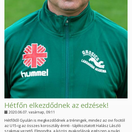
Hétfőn elkezdődnek az edzések!
2020.06.07. vasárnap, 09:11
Hétfőtől Gyulán is megkezdődnek a tréningek, mindez az ovi focitól
az U15-ig az összes korosztály érinti - tájékoztatott Halász László
szakmai vezető. Elmondta, a közös gyakorlások egészen a nyári