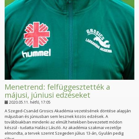
Menetrend: felfüggesztették a
májusi, júniusi edzéseket
2020.05.11. hétfő, 17:05
A Szeged-Csanád Grosics Akadémia vezetésének döntése alapján
májusban és júniusban sem lesznek közös edzések. A
továbbiakban mindenki az elmúlt hetekben bevezetett módon
készül - tudatta Halász László. Az akadémia szakmai vezetője
elmondta, a tervek szerint Szegeden július 13-án, Gyulán pedig
július...