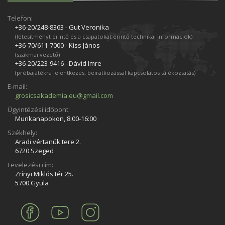
Telefon:
+36-20/248­-8363 - Gut Veronika
(létesítményt érintő és a csapatokat érintő technikai információk)
+36-70/611­-7000 - Kiss János
(szakmai vezető)
+36-20/223­-9416 - Dávid Imre
(próbajátékra jelentkezés, beiratkozással kapcsolatos tájékoztatás)
E-mail:
grosicsakademia.eu@gmail.com
Ügyintézési időpont:
Munkanapokon, 8:00-16:00
Székhely:
Aradi vértanúk tere 2.
6720 Szeged
Levelezési cím:
Zrínyi Miklós tér 25.
5700 Gyula