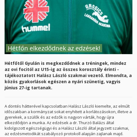
Hétfőn elkezdődnek az edzések!
Hétfőtől Gyulán is megkezdődnek a tréningek, mindez
az ovi focitól az U15-ig az összes korosztály érinti -
tájékoztatott Halász László szakmai vezető. Elmondta, a
közös gyakorlások egészen a nyári szünetig, vagyis
június 27-ig tartanak.
A döntés hátterével kapcsolatban Halász László kiemelte, az elmúlt
időszakban a kormányzat sokat enyhített a korlátozásokon, illetve a
gyerekek, a szülők és az edzők is nagyon várták, hogy újra
elkezdődjön a munka. Az edzések a dr. Thurzó Balázs által
kidolgozott egészségügyi és a Halász László által jegyzett szakmai,
az edzésmetodikát szabályozó protokoll alapján zajlanak majd.