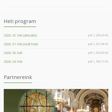
Heti program
2026. 32. hét (aktuális)
pdf | 259,25 Kb
2026. 31. hét (múlt heti)
pdf | 251,54 Kb
2026. 30. hét
pdf | 253,96 Kb
2026. 24. hét
pdf | 196,11 Kb
Partnereink