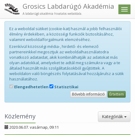
Grosics Labdarúgó Akadémia
Men
A labdarúgó akadémia hivatalos weboldala.
Ez a weboldal sütiket (cookie-kat) használ a jobb felhasználói
élmény érdekében, a közösségi funkciók biztosításához,
valamint weboldalforgalmunk elemzéséhez.
Ezenkívül közösségi média-, hirdető- és elemező
partnereinkkel megosztjuk az weboldalhasználatodra
vonatkozó adataidat, akik kombinálhatják az adatokat más
olyan adatokkal, amelyeket te adtál meg számukra vagy a te
általad használt más szolgáltatásokból gyűjtöttek. A
weboldalon való böngészés folytatásával hozzájárulsz a sütik
használatához.
Elengedhetetlen
Statisztikai
Bővebb információ
Értettem
Közlemény
Kategóriák
2020.06.07. vasárnap, 09:11