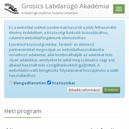
Grosics Labdarúgó Akadémia
Men
A labdarúgó akadémia hivatalos weboldala.
Ez a weboldal sütiket (cookie-kat) használ a jobb felhasználói
élmény érdekében, a közösségi funkciók biztosításához,
valamint weboldalforgalmunk elemzéséhez.
Ezenkívül közösségi média-, hirdető- és elemező
partnereinkkel megosztjuk az weboldalhasználatodra
vonatkozó adataidat, akik kombinálhatják az adatokat más
olyan adatokkal, amelyeket te adtál meg számukra vagy a te
általad használt más szolgáltatásokból gyűjtöttek. A
weboldalon való böngészés folytatásával hozzájárulsz a sütik
használatához.
Elengedhetetlen
Statisztikai
Bővebb információ
Értettem
Heti program