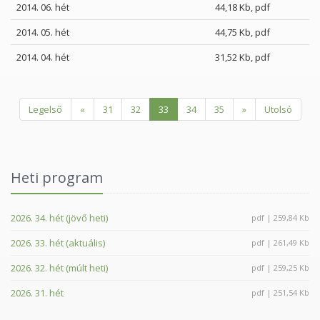
2014. 06. hét
44,18 Kb, pdf
2014. 05. hét
44,75 Kb, pdf
2014. 04. hét
31,52 Kb, pdf
Legelső
«
31
32
33
34
35
»
Utolsó
Heti program
2026. 34. hét (jövő heti)
pdf | 259,84 Kb
2026. 33. hét (aktuális)
pdf | 261,49 Kb
2026. 32. hét (múlt heti)
pdf | 259,25 Kb
2026. 31. hét
pdf | 251,54 Kb