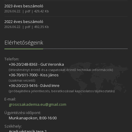
2023 éves beszámoló
2026.06.22. | pdf | 429,42 Kb
2022 éves beszámoló
2026.06.22. | pdf | 492,35 Kb
Elérhetőségeink
Telefon:
+36-20/248­-8363 - Gut Veronika
(létesítményt érintő és a csapatokat érintő technikai információk)
+36-70/611­-7000 - Kiss János
(szakmai vezető)
+36-20/223­-9416 - Dávid Imre
(próbajátékra jelentkezés, beiratkozással kapcsolatos tájékoztatás)
E-mail:
grosicsakademia.eu@gmail.com
Ügyintézési időpont:
Munkanapokon, 8:00-16:00
Székhely:
Aradi vértanúk tere 2.