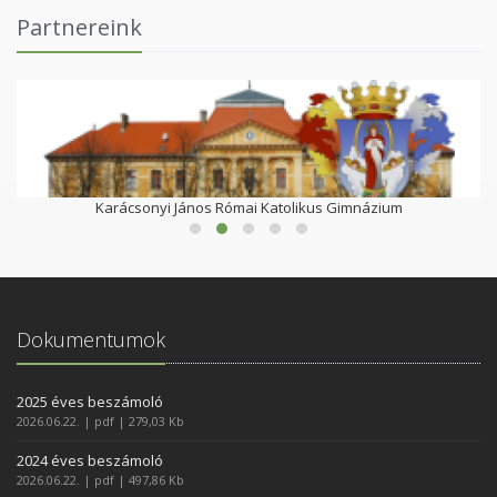
Partnereink
Karácsonyi János Római Katolikus Gimnázium
Dokumentumok
2025 éves beszámoló
2026.06.22. | pdf | 279,03 Kb
2024 éves beszámoló
2026.06.22. | pdf | 497,86 Kb