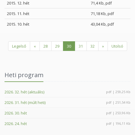
2015. 12. hét
71,4 Kb, pdf
2015. 11. hét
71,18 Kb, pdf
2015. 10. hét
43,04 Kb, pdf
Legelső
«
28
29
30
31
32
»
Utolsó
Heti program
2026. 32. hét (aktuális)
pdf | 259,25 Kb
2026. 31. hét (múlt heti)
pdf | 251,54 Kb
2026. 30. hét
pdf | 253,96 Kb
2026. 24. hét
pdf | 196,11 Kb