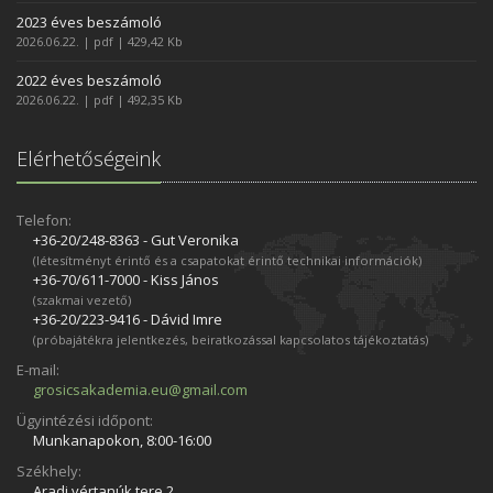
2023 éves beszámoló
2026.06.22. | pdf | 429,42 Kb
2022 éves beszámoló
2026.06.22. | pdf | 492,35 Kb
Elérhetőségeink
Telefon:
+36-20/248­-8363 - Gut Veronika
(létesítményt érintő és a csapatokat érintő technikai információk)
+36-70/611­-7000 - Kiss János
(szakmai vezető)
+36-20/223­-9416 - Dávid Imre
(próbajátékra jelentkezés, beiratkozással kapcsolatos tájékoztatás)
E-mail:
grosicsakademia.eu@gmail.com
Ügyintézési időpont:
Munkanapokon, 8:00-16:00
Székhely:
Aradi vértanúk tere 2.