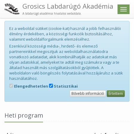
Grosics Labdarúgó Akadémia
Men
A labdarúgó akadémia hivatalos weboldala.
Ez a weboldal sütiket (cookie-kat) használ a jobb felhasználói
élmény érdekében, a közösségi funkciók biztosításához,
valamint weboldalforgalmunk elemzéséhez.
Ezenkívül közösségi média-, hirdető- és elemező
partnereinkkel megosztjuk az weboldalhasználatodra
vonatkozó adataidat, akik kombinálhatják az adatokat más
olyan adatokkal, amelyeket te adtál meg számukra vagy a te
általad használt más szolgáltatásokból gyűjtöttek. A
weboldalon való böngészés folytatásával hozzájárulsz a sütik
használatához.
Elengedhetetlen
Statisztikai
Bővebb információ
Értettem
Heti program