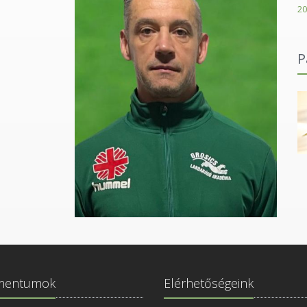
20
P
Karácsonyi János Római Katolikus Gimnázium
mentumok
Elérhetőségeink