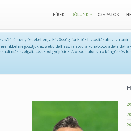
HÍREK
RÓLUNK
CSAPATOK
H
lhasználói élmény érdekében, a közösségi funkciók biztosításához, valam
tnereinkkel megosztjuk az weboldalhasználatodra vonatkozó adataidat, ak
sznált más szolgáltatásokból gyűjtöttek. A weboldalon való böngészés fol
H
20
20
20