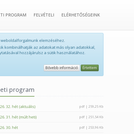
ETI PROGRAM
FELVÉTELI
ELÉRHETŐSÉGEINK
int weboldalforgalmunk elemzéséhez.
ik kombinálhatják az adatokat más olyan adatokkal,
ytatásával hozzájárulsz a sütik használatához.
Bővebb információ
Értettem
eti program
26. 32. hét (aktuális)
pdf | 259,25 Kb
26. 31. hét (múlt heti)
pdf | 251,54 Kb
26. 30. hét
pdf | 253,96 Kb