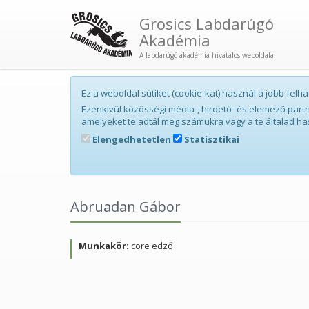
Grosics Labdarúgó
Akadémia
A labdarúgó akadémia hivatalos weboldala.
Ez a weboldal sütiket (cookie-kat) használ a jobb fe
Ezenkívül közösségi média-, hirdető- és elemező par
amelyeket te adtál meg számukra vagy a te általad ha
Elengedhetetlen
Statisztikai
Abruadan Gábor
Munkakör:
core edző