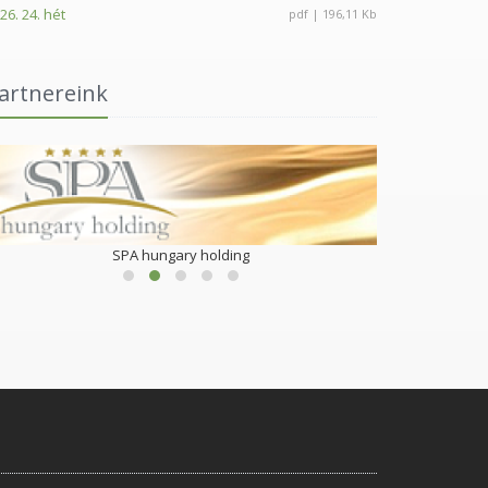
26. 24. hét
pdf | 196,11 Kb
artnereink
SPA hungary holding
Göndöcs Bened