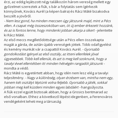
érzi, az eddig lejátszott négy találkozón három vereség mellett egy
győzelmet szereztek a fiúk, s bár a folytatás sem ígérkezik
könnyűnek, Kovács Aurél (a képen balra) és Rácz Máté bizakodva
beszélt a jövőről.
- Nem lesz gond, ha minden meccsen úgy játszunk majd, mint a Pécs
ellen. A csapat még összeszokóban van, öt új ember érkezett hozzánk,
és az is fontos lenne, hogy mindenki jobban akarja a sikert -
jelentette
ki Rácz Máté.
Az első meccs megilletődöttsége után a Pécs ellen összekapta
magát a gárda, de aztán újabb vereségek jöttek. Több odafigyelést
és kemény munkát vár a csapattól Kovács Aurél.
- Gyorsabb
gondolkodást igényel az első osztály, az itteni ellenfelek jóval
ügyesebbek. Több kell ellenük, és azt is meg kell szoknunk, hogy a
tavalyi évvel ellentétben itt minden hétvégén rangadót játszunk -
mondta a védő.
Rácz Máté is egyetértett abban, hogy idén nem lesz elég a tavalyi
teljesítmény.
- Nagy a különbség, olyan érzésem van, mintha nem egy,
hanem két osztályt léptünk volna feljebb. Gyorsabb a játék, sokkal
jobban meg kell küzdeni minden egyes labdáért -
hangsúlyozta.
A fiúk ezzel együtt biztosak abban, hogy a Grosics bentmarad az
első vonalban. Ehhez a következő lépést idegenben, a Ferencváros
vendégeként teheti meg a társaság.