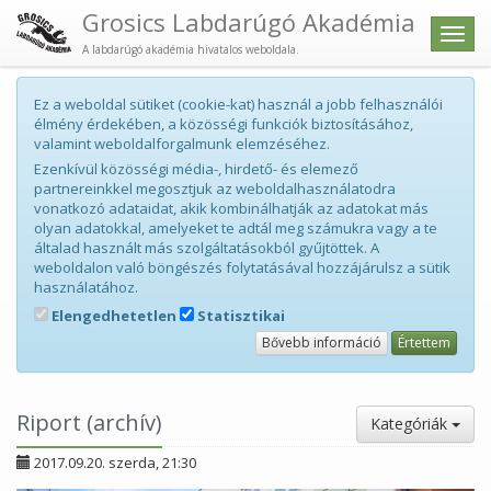
Grosics Labdarúgó Akadémia
Men
A labdarúgó akadémia hivatalos weboldala.
Ez a weboldal sütiket (cookie-kat) használ a jobb felhasználói
élmény érdekében, a közösségi funkciók biztosításához,
valamint weboldalforgalmunk elemzéséhez.
Ezenkívül közösségi média-, hirdető- és elemező
partnereinkkel megosztjuk az weboldalhasználatodra
vonatkozó adataidat, akik kombinálhatják az adatokat más
olyan adatokkal, amelyeket te adtál meg számukra vagy a te
általad használt más szolgáltatásokból gyűjtöttek. A
weboldalon való böngészés folytatásával hozzájárulsz a sütik
használatához.
Elengedhetetlen
Statisztikai
Bővebb információ
Értettem
Riport (archív)
Kategóriák
2017.09.20. szerda, 21:30