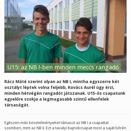
U15: az NB I-ben minden meccs rangadó
Rácz Máté szerint olyan az NB I, mintha egyszerre két
osztályt léptek volna feljebb, Kovács Aurél úgy érzi,
minden hétvégén rangadót játszanak. U15-ös csapatunk
egyelőre szokja a legmagasabb szintű ellenfelek
társaságát.
Egészen más követelményeket támaszt az NB I a csapattal
szemben, mint az NB II. Ezt a tavalyi bajnokcsapat most a saját bőrén