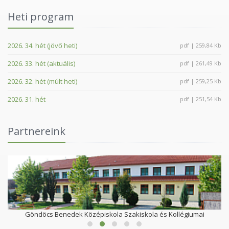
Heti program
2026. 34. hét (jövő heti)
pdf | 259,84 Kb
2026. 33. hét (aktuális)
pdf | 261,49 Kb
2026. 32. hét (múlt heti)
pdf | 259,25 Kb
2026. 31. hét
pdf | 251,54 Kb
Partnereink
Göndöcs Benedek Középiskola Szakiskola és Kollégiumai