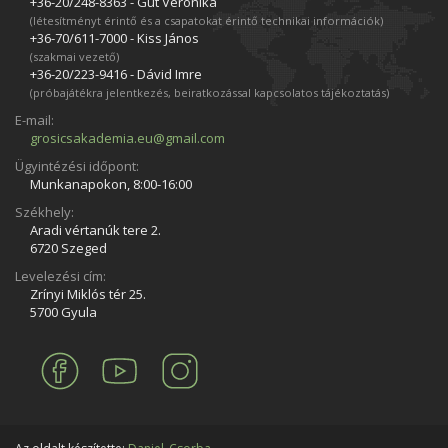
+36-20/248­-8363 - Gut Veronika
(létesítményt érintő és a csapatokat érintő technikai információk)
+36-70/611­-7000 - Kiss János
(szakmai vezető)
+36-20/223­-9416 - Dávid Imre
(próbajátékra jelentkezés, beiratkozással kapcsolatos tájékoztatás)
E-mail:
grosicsakademia.eu@gmail.com
Ügyintézési időpont:
Munkanapokon, 8:00-16:00
Székhely:
Aradi vértanúk tere 2.
6720 Szeged
Levelezési cím:
Zrínyi Miklós tér 25.
5700 Gyula