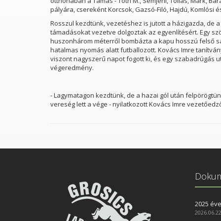
otthonában a Tamás - Tóth M., Semjéni, Tollas, Márk, Bar
pályára, csereként Korcsok, Gazsó-Filó, Hajdú, Komlósi é
Rosszul kezdtünk, vezetéshez is jutott a házigazda, de a 
támadásokat vezetve dolgoztak az egyenlítésért. Egy szö
huszonhárom méterről bombázta a kapu hosszú felső sarká
hatalmas nyomás alatt futballozott. Kovács Imre tanítván
viszont nagyszerű napot fogott ki, és egy szabadrúgás utá
végeredmény.
- Lagymatagon kezdtünk, de a hazai gól után felpörögtün
vereség lett a vége - nyilatkozott Kovács Imre vezetőedz
ikus Gimnázium
Nádi Boldogasszony Plébánia
Doku
2025 év
2026.06.22