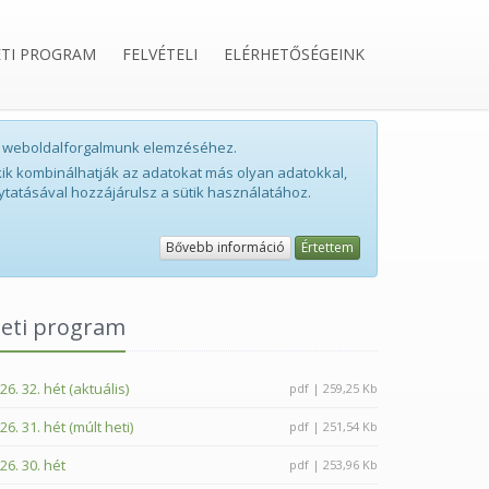
ETI PROGRAM
FELVÉTELI
ELÉRHETŐSÉGEINK
int weboldalforgalmunk elemzéséhez.
ik kombinálhatják az adatokat más olyan adatokkal,
ytatásával hozzájárulsz a sütik használatához.
Bővebb információ
Értettem
eti program
26. 32. hét (aktuális)
pdf | 259,25 Kb
26. 31. hét (múlt heti)
pdf | 251,54 Kb
26. 30. hét
pdf | 253,96 Kb