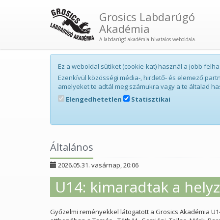
Grosics Labdarúgó
Akadémia
A labdarúgó akadémia hivatalos weboldala.
Ez a weboldal sütiket (cookie-kat) használ a jobb fe
Ezenkívül közösségi média-, hirdető- és elemező par
amelyeket te adtál meg számukra vagy a te általad ha
Elengedhetetlen
Statisztikai
Általános
2026.05.31. vasárnap, 20:06
U14: kimaradtak a hely
Győzelmi reményekkel látogatott a Grosics Akadémia U1