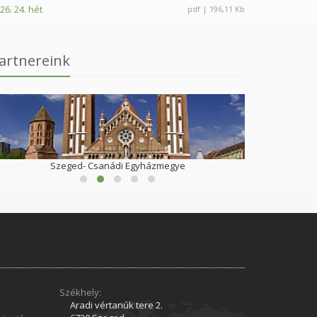
26. 24. hét
pdf | 196,11 Kb
artnereink
Szeged- Csanádi Egyházmegye
Székhely:
Aradi vértanúk tere 2.