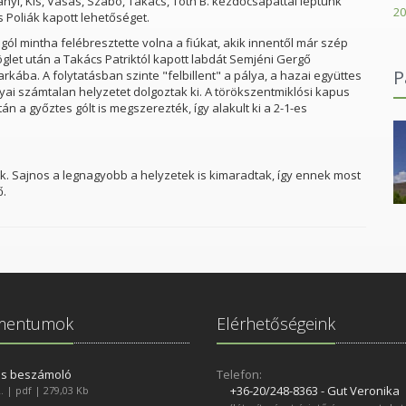
anyi, Kis, Vasas, Szabó, Takács, Tóth B. kezdőcsapattal léptünk
20
s Poliák kapott lehetőséget.
gól mintha felébresztette volna a fiúkat, akik innentől már szép
glet után a Takács Patriktól kapott labdát Semjéni Gergő
P
ba. A folytatásban szinte "felbillent" a pálya, a hazai együttes
yai számtalan helyzetet dolgoztak ki. A törökszentmiklósi kapus
n a győztes gólt is megszerezték, így alakult ki a 2-1-es
k. Sajnos a legnagyobb a helyzetek is kimaradtak, így ennek most
ő.
Göndöcs Benedek Középiskola Szakiskola és Kollégiumai
mentumok
Elérhetőségeink
es beszámoló
Telefon:
+36-20/248­-8363 - Gut Veronika
. | pdf | 279,03 Kb