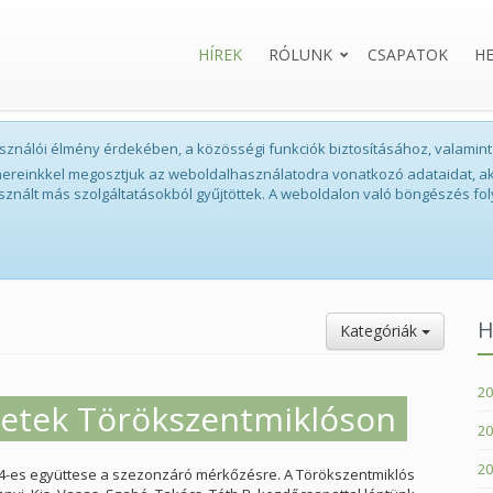
HÍREK
RÓLUNK
CSAPATOK
H
lhasználói élmény érdekében, a közösségi funkciók biztosításához, valam
tnereinkkel megosztjuk az weboldalhasználatodra vonatkozó adataidat, ak
sznált más szolgáltatásokból gyűjtöttek. A weboldalon való böngészés fol
H
Kategóriák
20
zetek Törökszentmiklóson
20
20
4-es együttese a szezonzáró mérkőzésre. A Törökszentmiklós