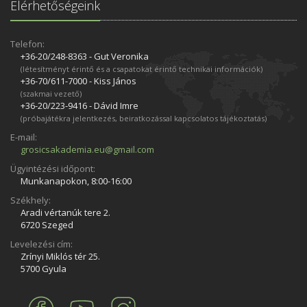
Elérhetőségeink
Telefon:
+36-20/248­-8363 - Gut Veronika
(létesítményt érintő és a csapatokat érintő technikai információk)
+36-70/611­-7000 - Kiss János
(szakmai vezető)
+36-20/223­-9416 - Dávid Imre
(próbajátékra jelentkezés, beiratkozással kapcsolatos tájékoztatás)
E-mail:
grosicsakademia.eu@gmail.com
Ügyintézési időpont:
Munkanapokon, 8:00-16:00
Székhely:
Aradi vértanúk tere 2.
6720 Szeged
Levelezési cím:
Zrínyi Miklós tér 25.
5700 Gyula