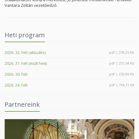
Vantara Zoltán vezetőedző.
Heti program
2026. 32. hét (aktuális)
pdf | 259,25 Kb
2026. 31. hét (múlt heti)
pdf | 251,54 Kb
2026. 30. hét
pdf | 253,96 Kb
2026. 24. hét
pdf | 196,11 Kb
Partnereink