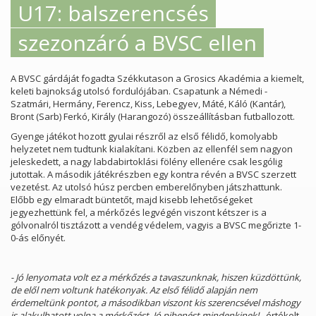
U17: balszerencsés
szezonzáró a BVSC ellen
A BVSC gárdáját fogadta Székkutason a Grosics Akadémia a kiemelt,
keleti bajnokság utolsó fordulójában. Csapatunk a Némedi -
Szatmári, Hermány, Ferencz, Kiss, Lebegyev, Máté, Káló (Kantár),
Bront (Sarb) Ferkó, Király (Harangozó) összeállításban futballozott.
Gyenge játékot hozott gyulai részről az első félidő, komolyabb
helyzetet nem tudtunk kialakítani. Közben az ellenfél sem nagyon
jeleskedett, a nagy labdabirtoklási fölény ellenére csak lesgólig
jutottak. A második játékrészben egy kontra révén a BVSC szerzett
vezetést. Az utolsó húsz percben emberelőnyben játszhattunk.
Előbb egy elmaradt büntetőt, majd kisebb lehetőségeket
jegyezhettünk fel, a mérkőzés legvégén viszont kétszer is a
gólvonalról tisztázott a vendég védelem, vagyis a BVSC megőrizte 1-
0-ás előnyét.
- Jó lenyomata volt ez a mérkőzés a tavaszunknak, hiszen küzdöttünk,
de elől nem voltunk hatékonyak. Az első félidő alapján nem
érdemeltünk pontot, a másodikban viszont kis szerencsével máshogy
is alakulhatott volna a mérkőzést. Jó pihenést mindenkinek! -
értékelt