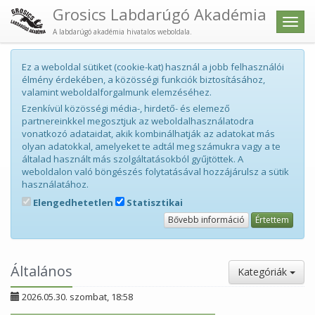
Grosics Labdarúgó Akadémia
Men
A labdarúgó akadémia hivatalos weboldala.
Ez a weboldal sütiket (cookie-kat) használ a jobb felhasználói
élmény érdekében, a közösségi funkciók biztosításához,
valamint weboldalforgalmunk elemzéséhez.
Ezenkívül közösségi média-, hirdető- és elemező
partnereinkkel megosztjuk az weboldalhasználatodra
vonatkozó adataidat, akik kombinálhatják az adatokat más
olyan adatokkal, amelyeket te adtál meg számukra vagy a te
általad használt más szolgáltatásokból gyűjtöttek. A
weboldalon való böngészés folytatásával hozzájárulsz a sütik
használatához.
Elengedhetetlen
Statisztikai
Bővebb információ
Értettem
Általános
Kategóriák
2026.05.30. szombat, 18:58