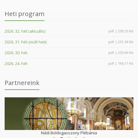
Heti program
2026. 32. hét (aktuális)
pdf | 259,25 Kb
2026. 31. hét (múlt heti)
pdf | 251,54 Kb
2026. 30. hét
pdf | 253,96 Kb
2026. 24. hét
pdf | 196,11 Kb
Partnereink
Nádi Boldogasszony Plébánia