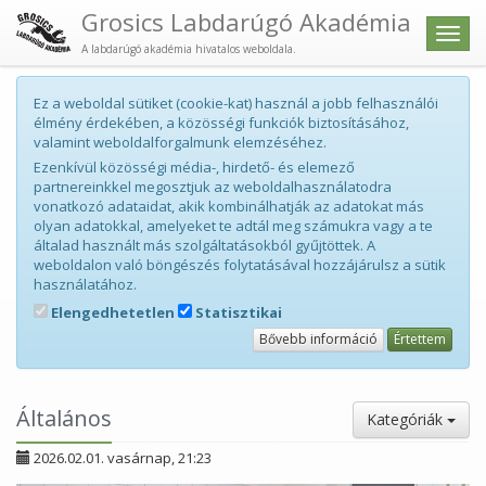
Grosics Labdarúgó Akadémia
Men
A labdarúgó akadémia hivatalos weboldala.
Ez a weboldal sütiket (cookie-kat) használ a jobb felhasználói
élmény érdekében, a közösségi funkciók biztosításához,
valamint weboldalforgalmunk elemzéséhez.
Ezenkívül közösségi média-, hirdető- és elemező
partnereinkkel megosztjuk az weboldalhasználatodra
vonatkozó adataidat, akik kombinálhatják az adatokat más
olyan adatokkal, amelyeket te adtál meg számukra vagy a te
általad használt más szolgáltatásokból gyűjtöttek. A
weboldalon való böngészés folytatásával hozzájárulsz a sütik
használatához.
Elengedhetetlen
Statisztikai
Bővebb információ
Értettem
Általános
Kategóriák
2026.02.01. vasárnap, 21:23