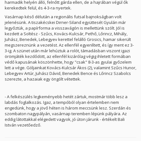
harmadik helyén álló, felnőtt gárda ellen, de a hajrában végül ők
kerekedtek felül, és 4-3-ra nyertek.
Vasárnap késő délután a regionális futsal bajnokságban volt
jelenésünk. A tiszakécskei Dirner-Siland együttesét Gyulán már
legyőztük, a papírforma a visszavágón is mellettünk szólt. Jól is
kezdett a Soltész - Szűcs, Kovács-Kulcsár, Pethő, Lőrincz, Mihály,
Juhász, Benedek, Lebegyev kerettel felálló Grosics, hamar sikerült
megszereznünk a vezetést. Az ellenfél egyenlített, és így ment ez 3-
3-ig. A szünet után már lehúztuk a rolót, támadásban viszont igazi
örömjáték kezdődött, az ellenfél kizárólag végig ihletett formában
védő kapusának köszönhette, hogy "csak" 8-3-as gyulai győzelem
lett a vége. Góljainkat Kovács-Kulcsár Ákos (2), valamint Szűcs Hunor,
Lebegyev Artúr, Juhász Dávid, Benedek Bence és Lőrincz Szabolcs
szerezte, a hazaiak egy öngólt vétettek.
- A felkészülés legkeményebb hetét zártuk, mostmár több lesz a
labdás foglalkozás. Igaz, a tempóból olyan értelemben nem
engedünk, hogy a jövő héten is három meccsünk lesz. Szerdán és
szombaton nagypályán, vasárnap teremben lépünk pályára. Az
eddig látottakkal elégedett vagyok, jó úton járunk - értékelt Bali
István vezetőedző.