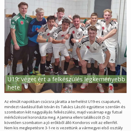
U19: véget ért a felkészülés legkeményebb
hete
Az elmúlt napokban csúcsra járatta a terhelést U19-es csapatunk,
mindezt ráadásul Bali István és Takács László együttese szerdán és
szombaton két nagypályás felkészülési, majd vasárnap egy futsal
mérkőzéssel koronázta meg. A Jamina elleni találkozót (5-2)
követően szombaton a jó erőkből álló Kondoros volt az ellenfél.
Nem kis meglepetésre 3-1-re is vezettünk a vármegyei első osztály