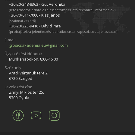
+36-20/248­-8363 - Gut Veronika
(létesítményt érintő és a csapatokat érintő technikai információk)
+36-70/611­-7000 - Kiss János
(szakmai vezető)
+36-20/223­-9416 - Dávid Imre
(próbajátékra jelentkezés, beiratkozással kapcsolatos tájékoztatás)
E-mail:
grosicsakademia.eu@gmail.com
Ügyintézési időpont:
Munkanapokon, 8:00-16:00
Székhely:
Aradi vértanúk tere 2.
6720 Szeged
Levelezési cím:
Zrínyi Miklós tér 25.
5700 Gyula