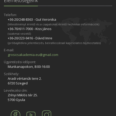
Elérhetőségeink
Telefon:
+36-20/248­-8363 - Gut Veronika
(létesítményt érintő és a csapatokat érintő technikai információk)
+36-70/611­-7000 - Kiss János
(szakmai vezető)
+36-20/223­-9416 - Dávid Imre
(próbajátékra jelentkezés, beiratkozással kapcsolatos tájékoztatás)
E-mail:
grosicsakademia.eu@gmail.com
Ügyintézési időpont:
Munkanapokon, 8:00-16:00
Székhely:
Aradi vértanúk tere 2.
6720 Szeged
Levelezési cím:
Zrínyi Miklós tér 25.
5700 Gyula