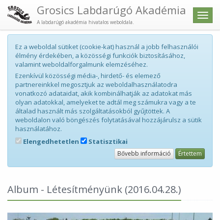
Grosics Labdarúgó Akadémia
Men
A labdarúgó akadémia hivatalos weboldala.
Ez a weboldal sütiket (cookie-kat) használ a jobb felhasználói
élmény érdekében, a közösségi funkciók biztosításához,
valamint weboldalforgalmunk elemzéséhez.
Ezenkívül közösségi média-, hirdető- és elemező
partnereinkkel megosztjuk az weboldalhasználatodra
vonatkozó adataidat, akik kombinálhatják az adatokat más
olyan adatokkal, amelyeket te adtál meg számukra vagy a te
általad használt más szolgáltatásokból gyűjtöttek. A
weboldalon való böngészés folytatásával hozzájárulsz a sütik
használatához.
Elengedhetetlen
Statisztikai
Bővebb információ
Értettem
Album - Létesítményünk
(2016.04.28.)