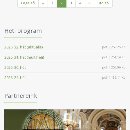
Legelső
«
1
2
3
4
»
Utolsó
Heti program
2026. 32. hét (aktuális)
pdf | 259,25 Kb
2026. 31. hét (múlt heti)
pdf | 251,54 Kb
2026. 30. hét
pdf | 253,96 Kb
2026. 24. hét
pdf | 196,11 Kb
Partnereink