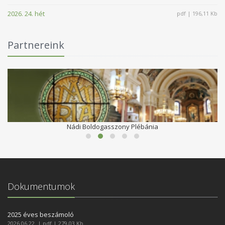
2026. 24. hét
pdf | 196,11 Kb
Partnereink
Göndöcs Benedek Középiskola Szakiskola és Kollégiumai
Dokumentumok
2025 éves beszámoló
2026.06.22. | pdf | 279,03 Kb