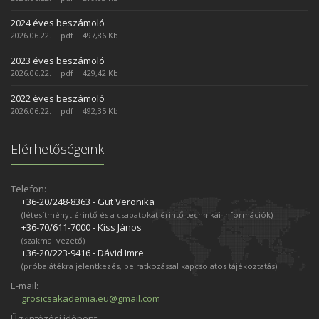
2024 éves beszámoló
2026.06.22. | pdf | 497,86 Kb
2023 éves beszámoló
2026.06.22. | pdf | 429,42 Kb
2022 éves beszámoló
2026.06.22. | pdf | 492,35 Kb
Elérhetőségeink
Telefon:
+36-20/248­-8363 - Gut Veronika
(létesítményt érintő és a csapatokat érintő technikai információk)
+36-70/611­-7000 - Kiss János
(szakmai vezető)
+36-20/223­-9416 - Dávid Imre
(próbajátékra jelentkezés, beiratkozással kapcsolatos tájékoztatás)
E-mail:
grosicsakademia.eu@gmail.com
Ügyintézési időpont: