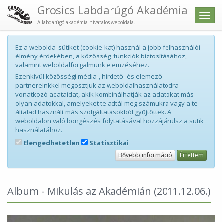
Grosics Labdarúgó Akadémia
Men
A labdarúgó akadémia hivatalos weboldala.
Ez a weboldal sütiket (cookie-kat) használ a jobb felhasználói
élmény érdekében, a közösségi funkciók biztosításához,
valamint weboldalforgalmunk elemzéséhez.
Ezenkívül közösségi média-, hirdető- és elemező
partnereinkkel megosztjuk az weboldalhasználatodra
vonatkozó adataidat, akik kombinálhatják az adatokat más
olyan adatokkal, amelyeket te adtál meg számukra vagy a te
általad használt más szolgáltatásokból gyűjtöttek. A
weboldalon való böngészés folytatásával hozzájárulsz a sütik
használatához.
Elengedhetetlen
Statisztikai
Bővebb információ
Értettem
Album - Mikulás az Akadémián
(2011.12.06.)