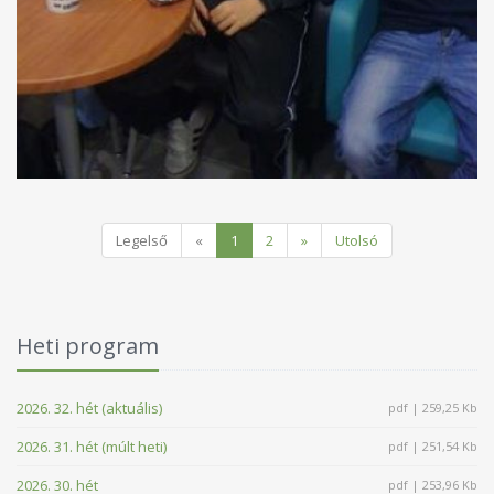
Legelső
«
1
2
»
Utolsó
Heti program
2026. 32. hét (aktuális)
pdf | 259,25 Kb
2026. 31. hét (múlt heti)
pdf | 251,54 Kb
2026. 30. hét
pdf | 253,96 Kb