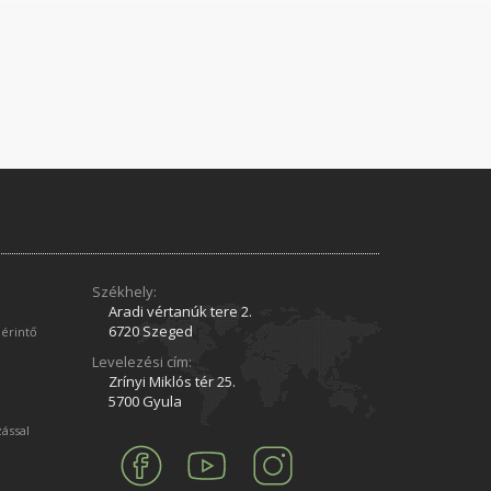
Székhely:
Aradi vértanúk tere 2.
6720 Szeged
 érintő
Levelezési cím:
Zrínyi Miklós tér 25.
5700 Gyula
zással