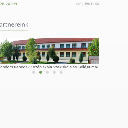
26. 24. hét
pdf | 196,11 Kb
artnereink
öndöcs Benedek Középiskola Szakiskola és Kollégiumai
S