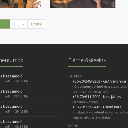
1
2
»
Utolsó
mentumok
Elérhetőségeink
es beszámoló
Telefon:
+36-20/248­-8363 - Gut Veronika
. | pdf | 279,03 Kb
(létesítményt érintő és a csapatokat
es beszámoló
technikai információk)
. | pdf | 497,86 Kb
+36-70/611­-7000 - Kiss János
(szakmai vezető)
es beszámoló
+36-20/223­-9416 - Dávid Imre
. | pdf | 429,42 Kb
(próbajátékra jelentkezés, beiratko
kapcsolatos tájékoztatás)
es beszámoló
E-mail:
. | pdf | 492,35 Kb