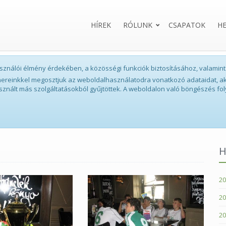
HÍREK
RÓLUNK
CSAPATOK
H
lhasználói élmény érdekében, a közösségi funkciók biztosításához, valam
tnereinkkel megosztjuk az weboldalhasználatodra vonatkozó adataidat, ak
sznált más szolgáltatásokból gyűjtöttek. A weboldalon való böngészés fol
H
20
20
20