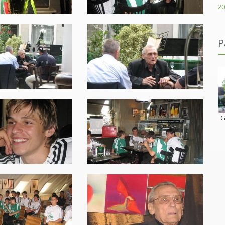
20
P
Karácsonyi János Római Katolikus Gimnázium
G