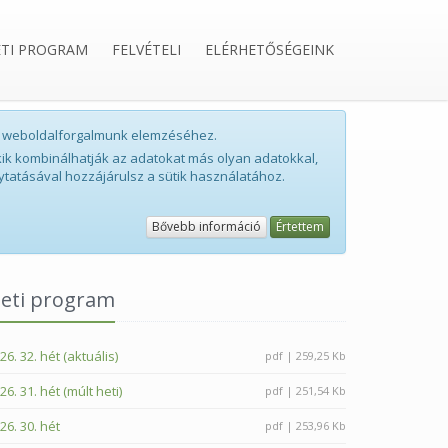
ETI PROGRAM
FELVÉTELI
ELÉRHETŐSÉGEINK
int weboldalforgalmunk elemzéséhez.
ik kombinálhatják az adatokat más olyan adatokkal,
ytatásával hozzájárulsz a sütik használatához.
Bővebb információ
Értettem
eti program
26. 32. hét (aktuális)
pdf | 259,25 Kb
26. 31. hét (múlt heti)
pdf | 251,54 Kb
26. 30. hét
pdf | 253,96 Kb