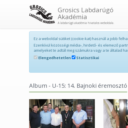
Grosics Labdarúgó
Akadémia
A labdarúgó akadémia hivatalos weboldala.
Ez a weboldal sütiket (cookie-kat) használ a jobb fe
Ezenkívül közösségi média-, hirdető- és elemező par
amelyeket te adtál meg számukra vagy a te általad ha
Elengedhetetlen
Statisztikai
Album - U-15: 14. Bajnoki éremosztó