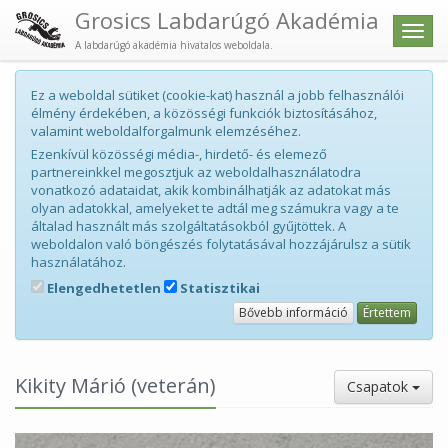
Grosics Labdarúgó Akadémia
Men
A labdarúgó akadémia hivatalos weboldala.
Ez a weboldal sütiket (cookie-kat) használ a jobb felhasználói
élmény érdekében, a közösségi funkciók biztosításához,
valamint weboldalforgalmunk elemzéséhez.
Ezenkívül közösségi média-, hirdető- és elemező
partnereinkkel megosztjuk az weboldalhasználatodra
vonatkozó adataidat, akik kombinálhatják az adatokat más
olyan adatokkal, amelyeket te adtál meg számukra vagy a te
általad használt más szolgáltatásokból gyűjtöttek. A
weboldalon való böngészés folytatásával hozzájárulsz a sütik
használatához.
Elengedhetetlen
Statisztikai
Bővebb információ
Értettem
Kikity Márió (veterán)
Csapatok