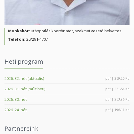
Munkakör:
utánpótlás koordinátor, szakmai vezető helyettes
Telefon:
20/291­-4707
Heti program
2026. 32. hét (aktuális)
pdf | 259,25 Kb
2026. 31. hét (múlt heti)
pdf | 251,54 Kb
2026. 30. hét
pdf | 253,96 Kb
2026. 24. hét
pdf | 196,11 Kb
Partnereink