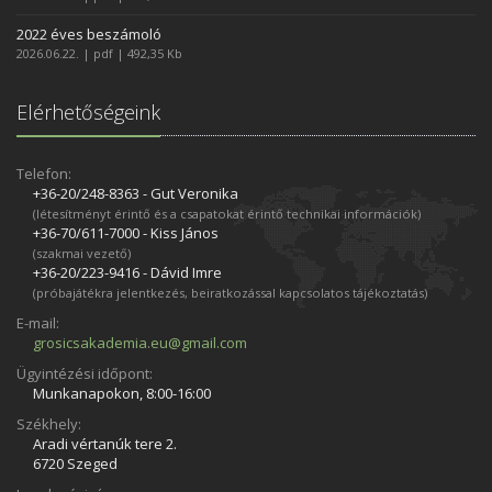
2022 éves beszámoló
2026.06.22. | pdf | 492,35 Kb
Elérhetőségeink
Telefon:
+36-20/248­-8363 - Gut Veronika
(létesítményt érintő és a csapatokat érintő technikai információk)
+36-70/611­-7000 - Kiss János
(szakmai vezető)
+36-20/223­-9416 - Dávid Imre
(próbajátékra jelentkezés, beiratkozással kapcsolatos tájékoztatás)
E-mail:
grosicsakademia.eu@gmail.com
Ügyintézési időpont:
Munkanapokon, 8:00-16:00
Székhely:
Aradi vértanúk tere 2.
6720 Szeged