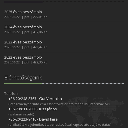
2025 éves beszámoló
2026.06.22. | pdf | 279,03 Kb
2024 éves beszámoló
2026.06.22. | pdf | 497,86 Kb
2023 éves beszámoló
2026.06.22. | pdf | 429,42 Kb
2022 éves beszámoló
2026.06.22. | pdf | 492,35 Kb
Elérhetőségeink
Telefon:
+36-20/248­-8363 - Gut Veronika
(létesítményt érintő és a csapatokat érintő technikai információk)
+36-70/611­-7000 - Kiss János
(szakmai vezető)
+36-20/223­-9416 - Dávid Imre
(próbajátékra jelentkezés, beiratkozással kapcsolatos tájékoztatás)