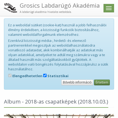
Grosics Labdarúgó Akadémia
Men
A labdarúgó akadémia hivatalos weboldala.
Ez a weboldal sütiket (cookie-kat) használ a jobb felhasználói
élmény érdekében, a közösségi funkciók biztosításához,
valamint weboldalforgalmunk elemzéséhez.
Ezenkívül közösségi média-, hirdető- és elemező
partnereinkkel megosztjuk az weboldalhasználatodra
vonatkozó adataidat, akik kombinálhatják az adatokat más
olyan adatokkal, amelyeket te adtál meg számukra vagy a te
általad használt más szolgáltatásokból gyűjtöttek. A
weboldalon való böngészés folytatásával hozzájárulsz a sütik
használatához.
Elengedhetetlen
Statisztikai
Bővebb információ
Értettem
Album - 2018-as csapatképek
(2018.10.03.)