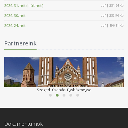
2026. 31. hét (múlt heti)
pdf | 251,54 Kb
2026. 30. hét
pdf | 253,96 Kb
2026. 24. hét
pdf | 196,11 Kb
Partnereink
Szeged- Csanádi Egyházmegye
Dokumentumok