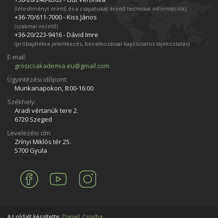
(létesítményt érintő és a csapatokat érintő technikai információk)
+36-70/611­-7000 - Kiss János
(szakmai vezető)
+36-20/223­-9416 - Dávid Imre
(próbajátékra jelentkezés, beiratkozással kapcsolatos tájékoztatás)
E-mail:
grosicsakademia.eu@gmail.com
Ügyintézési időpont:
Munkanapokon, 8:00-16:00
Székhely:
Aradi vértanúk tere 2.
6720 Szeged
Levelezési cím:
Zrínyi Miklós tér 25.
5700 Gyula
Az oldalt készítette:
Daniel_Csorba