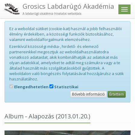
Grosics Labdarúgó Akadémia
Men
A labdarúgó akadémia hivatalos weboldala.
Ez a weboldal sütiket (cookie-kat) használ a jobb felhasználói
élmény érdekében, a közösségi funkciók biztosításához,
valamint weboldalforgalmunk elemzéséhez.
Ezenkívül közösségi média-, hirdető- és elemező
partnereinkkel megosztjuk az weboldalhasználatodra
vonatkozó adataidat, akik kombinálhatják az adatokat más
olyan adatokkal, amelyeket te adtál meg számukra vagy a te
általad használt más szolgáltatásokból gyűjtöttek. A
weboldalon való böngészés folytatásával hozzájárulsz a sütik
használatához.
Elengedhetetlen
Statisztikai
Bővebb információ
Értettem
Album - Alapozás
(2013.01.20.)