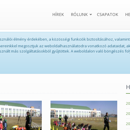
HÍREK
RÓLUNK
CSAPATOK
H
lhasználói élmény érdekében, a közösségi funkciók biztosításához, valam
tnereinkkel megosztjuk az weboldalhasználatodra vonatkozó adataidat, ak
sznált más szolgáltatásokból gyűjtöttek. A weboldalon való böngészés fol
H
20
20
20