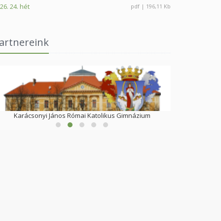
26. 24. hét
pdf | 196,11 Kb
artnereink
Karácsonyi János Római Katolikus Gimnázium
S