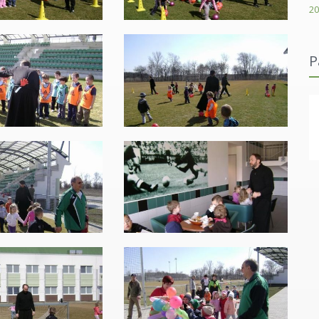
20
P
Göndöcs Benedek Középiskola Szakiskola és Kollégiumai