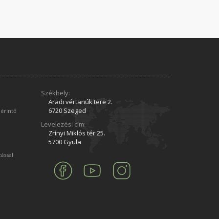
Székhely:
Aradi vértanúk tere 2.
6720 Szeged
 érintő
Levelezési cím:
Zrínyi Miklós tér 25.
5700 Gyula
zással
m