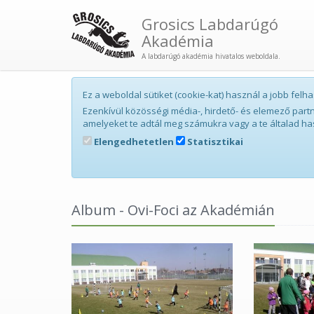
Grosics Labdarúgó
Akadémia
A labdarúgó akadémia hivatalos weboldala.
Ez a weboldal sütiket (cookie-kat) használ a jobb fe
Ezenkívül közösségi média-, hirdető- és elemező par
amelyeket te adtál meg számukra vagy a te általad ha
Elengedhetetlen
Statisztikai
Album - Ovi-Foci az Akadémián