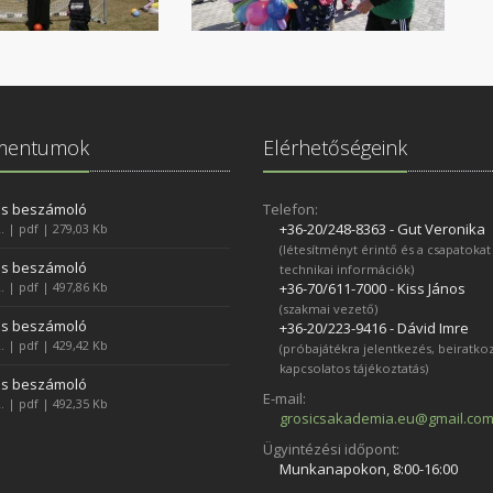
mentumok
Elérhetőségeink
es beszámoló
Telefon:
+36-20/248­-8363 - Gut Veronika
. | pdf | 279,03 Kb
(létesítményt érintő és a csapatokat
es beszámoló
technikai információk)
. | pdf | 497,86 Kb
+36-70/611­-7000 - Kiss János
(szakmai vezető)
es beszámoló
+36-20/223­-9416 - Dávid Imre
. | pdf | 429,42 Kb
(próbajátékra jelentkezés, beiratko
kapcsolatos tájékoztatás)
es beszámoló
E-mail:
. | pdf | 492,35 Kb
grosicsakademia.eu@gmail.co
Ügyintézési időpont:
Munkanapokon, 8:00-16:00