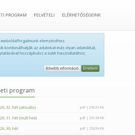
ETI PROGRAM
FELVÉTELI
ELÉRHETŐSÉGEINK
int weboldalforgalmunk elemzéséhez.
ik kombinálhatják az adatokat más olyan adatokkal,
ytatásával hozzájárulsz a sütik használatához.
Bővebb információ
Értettem
eti program
26. 32. hét (aktuális)
pdf | 259,25 Kb
26. 31. hét (múlt heti)
pdf | 251,54 Kb
26. 30. hét
pdf | 253,96 Kb