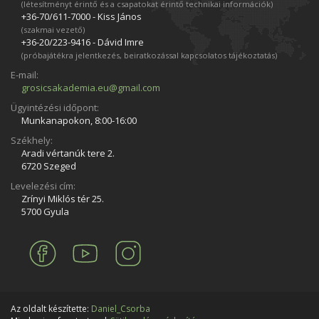
(létesítményt érintő és a csapatokat érintő technikai információk)
+36-70/611­-7000 - Kiss János
(szakmai vezető)
+36-20/223­-9416 - Dávid Imre
(próbajátékra jelentkezés, beiratkozással kapcsolatos tájékoztatás)
E-mail:
grosicsakademia.eu@gmail.com
Ügyintézési időpont:
Munkanapokon, 8:00-16:00
Székhely:
Aradi vértanúk tere 2.
6720 Szeged
Levelezési cím:
Zrínyi Miklós tér 25.
5700 Gyula
Az oldalt készítette:
Daniel_Csorba