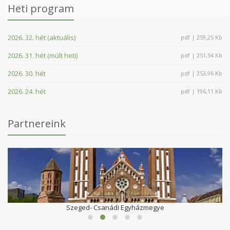
Heti program
2026. 32. hét (aktuális)
pdf | 259,25 Kb
2026. 31. hét (múlt heti)
pdf | 251,54 Kb
2026. 30. hét
pdf | 253,96 Kb
2026. 24. hét
pdf | 196,11 Kb
Partnereink
Szeged- Csanádi Egyházmegye