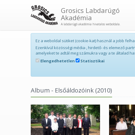
Grosics Labdarúgó
Akadémia
A labdarúgó akadémia hivatalos weboldala.
Ez a weboldal sütiket (cookie-kat) használ a jobb fe
Ezenkívül közösségi média-, hirdető- és elemező par
amelyeket te adtál meg számukra vagy a te általad ha
Elengedhetetlen
Statisztikai
Album - Elsőáldozóink (2010)