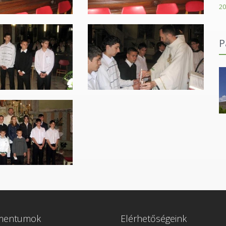
20
P
Karácsonyi János Római Katolikus Gimnázium
mentumok
Elérhetőségeink