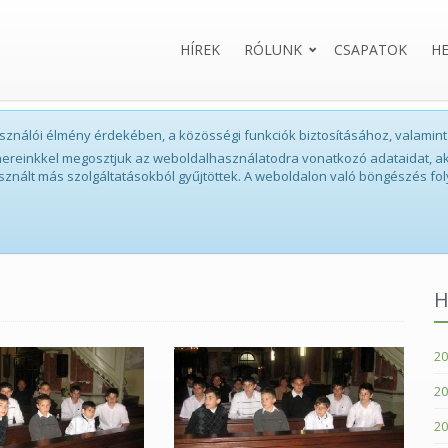
HÍREK
RÓLUNK
CSAPATOK
H
lhasználói élmény érdekében, a közösségi funkciók biztosításához, valam
tnereinkkel megosztjuk az weboldalhasználatodra vonatkozó adataidat, ak
sznált más szolgáltatásokból gyűjtöttek. A weboldalon való böngészés fol
H
20
20
20