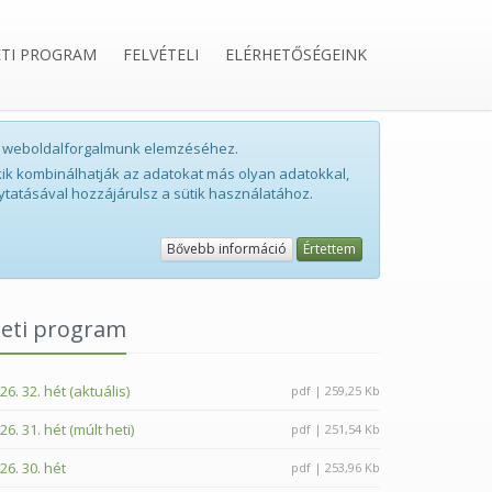
ETI PROGRAM
FELVÉTELI
ELÉRHETŐSÉGEINK
int weboldalforgalmunk elemzéséhez.
ik kombinálhatják az adatokat más olyan adatokkal,
ytatásával hozzájárulsz a sütik használatához.
Bővebb információ
Értettem
eti program
26. 32. hét (aktuális)
pdf | 259,25 Kb
26. 31. hét (múlt heti)
pdf | 251,54 Kb
26. 30. hét
pdf | 253,96 Kb