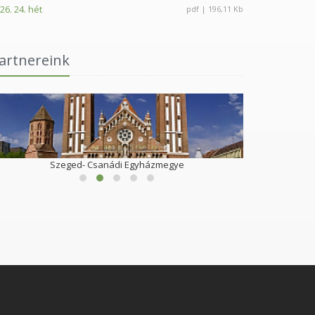
26. 24. hét
pdf | 196,11 Kb
artnereink
Szeged- Csanádi Egyházmegye
Göndöcs Bened