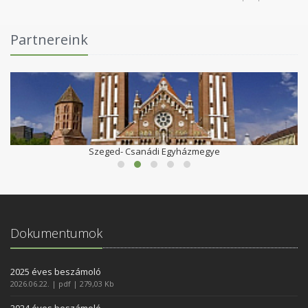
Partnereink
Szeged- Csanádi Egyházmegye
Dokumentumok
2025 éves beszámoló
2026.06.22. | pdf | 279,03 Kb