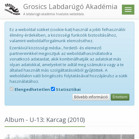
Grosics Labdarúgó Akadémia
Men
A labdarúgó akadémia hivatalos weboldala.
Ez a weboldal sütiket (cookie-kat) használ a jobb felhasználói
élmény érdekében, a közösségi funkciók biztosításához,
valamint weboldalforgalmunk elemzéséhez.
Ezenkívül közösségi média-, hirdető- és elemező
partnereinkkel megosztjuk az weboldalhasználatodra
vonatkozó adataidat, akik kombinálhatják az adatokat más
olyan adatokkal, amelyeket te adtál meg számukra vagy a te
általad használt más szolgáltatásokból gyűjtöttek. A
weboldalon való böngészés folytatásával hozzájárulsz a sütik
használatához.
Elengedhetetlen
Statisztikai
Bővebb információ
Értettem
Album - U-13: Karcag (2010)