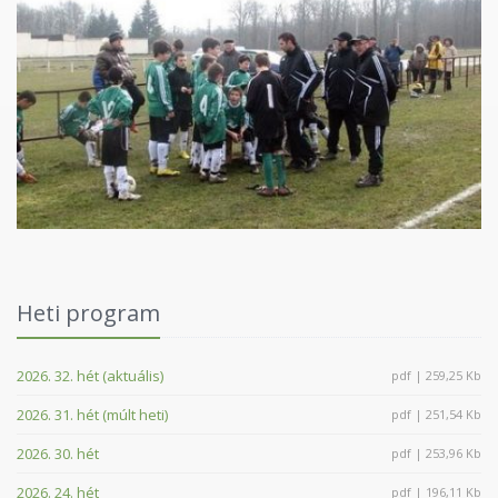
Heti program
2026. 32. hét (aktuális)
pdf | 259,25 Kb
2026. 31. hét (múlt heti)
pdf | 251,54 Kb
2026. 30. hét
pdf | 253,96 Kb
2026. 24. hét
pdf | 196,11 Kb