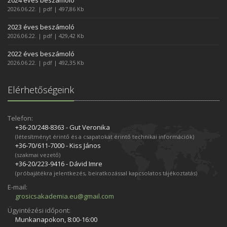
2024 éves beszámoló
2026.06.22. | pdf | 497,86 Kb
2023 éves beszámoló
2026.06.22. | pdf | 429,42 Kb
2022 éves beszámoló
2026.06.22. | pdf | 492,35 Kb
Elérhetőségeink
Telefon:
+36-20/248­-8363 - Gut Veronika
(létesítményt érintő és a csapatokat érintő technikai információk)
+36-70/611­-7000 - Kiss János
(szakmai vezető)
+36-20/223­-9416 - Dávid Imre
(próbajátékra jelentkezés, beiratkozással kapcsolatos tájékoztatás)
E-mail:
grosicsakademia.eu@gmail.com
Ügyintézési időpont:
Munkanapokon, 8:00-16:00